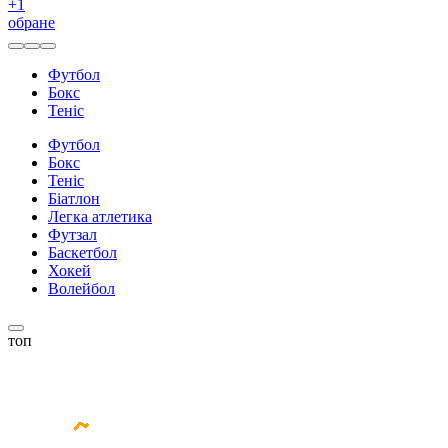
+
1
обране
Футбол
Бокс
Теніс
Футбол
Бокс
Теніс
Біатлон
Легка атлетика
Футзал
Баскетбол
Хокей
Волейбол
топ