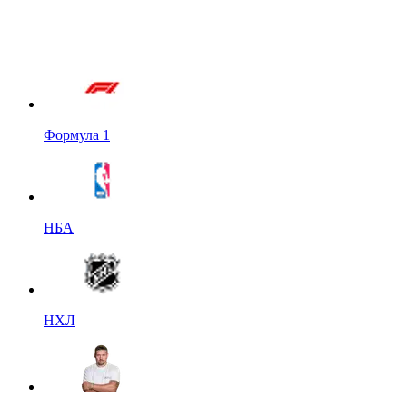
Формула 1
НБА
НХЛ