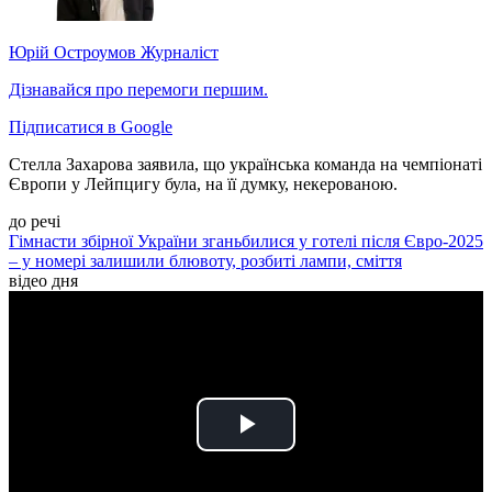
Юрій Остроумов
Журналіст
Дізнавайся про перемоги першим.
Підписатися в Google
Стелла Захарова заявила, що українська команда на чемпіонаті
Європи у Лейпцигу була, на її думку, некерованою.
до речі
Гімнасти збірної України зганьбилися у готелі після Євро-2025
– у номері залишили блювоту, розбиті лампи, сміття
відео дня
Play