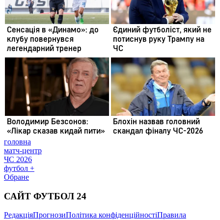
головна
матч-центр
ЧС 2026
футбол +
Обране
САЙТ ФУТБОЛ 24
Редакція
Прогнози
Політика конфіденційності
Правила