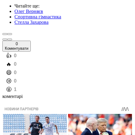
Читайте ще
:
Олег Верняєв
Спортивна гімнастика
Стелла Захарова
0
Коментувати
️👍
0
️🔥
0
️😄
0
️😢
0
️🤬
1
коментарі