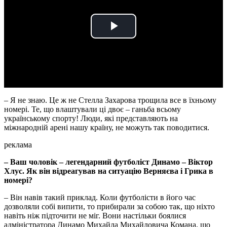
Play
Video
– Я не знаю. Це ж не Стелла Захарова трощила все в їхньому
номері. Те, що влаштували ці двоє – ганьба всьому
українському спорту! Люди, які представляють на
міжнародній арені нашу країну, не можуть так поводитися.
реклама
– Ваш чоловік – легендарний футболіст Динамо – Віктор
Хлус. Як він відреагував на ситуацію Верняєва і Грика в
номері?
– Він навів такий приклад. Коли футболісти в його час
дозволяли собі випити, то прибирали за собою так, що ніхто
навіть ніж підточити не міг. Вони настільки боялися
адміністратора Динамо Михайла Михайловича Комана, що