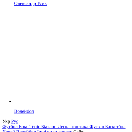
Олександр Усик
Волейбол
Укр
Рус
Футбол
Бокс
Теніс
Біатлон
Легка атлетика
Футзал
Баскетбол
Хокей
Волейбол
Інші види спорту
Сайт