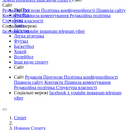
Сайт
Укр
Рус
Редакція
Прогнози
Політика конфіденційності
Правила сайту
Футбол
Контакти
Правила коментування
Редакційна політика
Бокс
Структура власності
Теніс
Соціальні мережі
Біатлон
facebook
x
youtube
instagram
telegram
viber
Легка атлетика
Футзал
Баскетбол
Хокей
Волейбол
Інші види спорту
Сайт
Сайт
Редакція
Прогнози
Політика конфіденційності
Правила сайту
Контакти
Правила коментування
Редакційна політика
Структура власності
Соціальні мережі
facebook
x
youtube
instagram
telegram
viber
Спорт
Новини Спорту