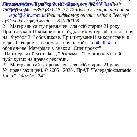
Ліга чемпіонів
Онлайн-медіа «Футбол 24»
Ліга Європи
Юнацька ліга УЄФА
пл. Галицька, буд. 15, м. Львів,
Ліга
конференцій
79008
Телефон +380 (32) 229-77-77
Адреса електронної пошти
—
legal@24tv.com.ua
Ідентифікатор онлайн-медіа в Реєстрі
суб’єктів у сфері медіа — R40-06058
21+
Матеріали сайту призначені для осіб старше 21 року
При цитуванні і використанні будь-яких матеріалів посилання
на "Футбол 24" обов'язкове. При цитуванні і використанні в
мережі Інтернет гіперпосилання на сайт
football24.ua
обов'язкове. Матеріали зі знаком "Спецпроект",
"Партнерський матеріал", "Реклама", "Новини компаній"
публікуємо на правах реклами.
21+
Матеріали сайту призначені для осіб старше 21 року
Усi права захищенi. © 2005 -
2026
, ПрАТ "Телерадіокомпанія
Люкс". "Футбол 24".