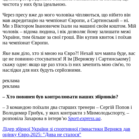
чистота у них була ідеальною.
Через пресу вже до мого чоловіка чіпляються, що нібито він
мав акредитацію на чемпіонат Європи, а Сартинський – ні.
Ми з Віктором Івановичем їхали на машині своїм коштом. Мій
чоловік – відома людина, і вік дозволяє йому залишати межі
України, тим більше за свої гроші. Він купив квиток і поїхав
на чемпіонат Європи.
Яке вам діло, хто зі мною на Євро?! Нехай хоч мавпа буде, вас
це не повинно стосуватися! Я їм [Верняєву і Сартинському]
скажу одне: якщо ще раз хтось із них зачепить мою сім'ю, то
наслідки для них будуть серйозними.
реклама
реклама
– Хто повинен був контролювати наших збірників?
– З командою поїхали два старших тренери – Сергій Попов і
Володимир Грибук, у яких контракти з Мінмолодьспорту, –
розповіла Захарова в інтерв’ю
Sport-express.ua
.
Лідер збірної України зі спортивної гімнастики Верняєв дав
оцінку Євро-2025: "Дива не сталося"