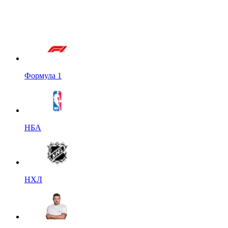
Формула 1
НБА
НХЛ