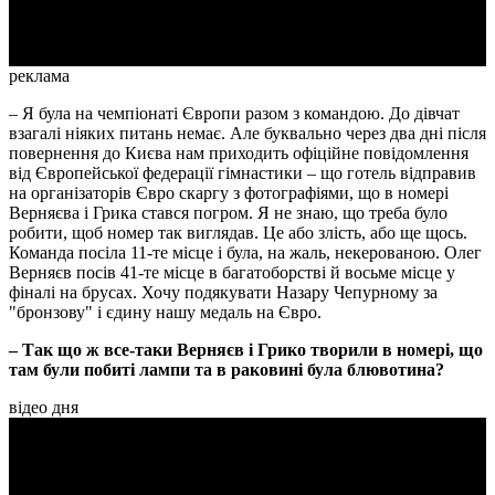
Video
реклама
– Я була на чемпіонаті Європи разом з командою. До дівчат
взагалі ніяких питань немає. Але буквально через два дні після
повернення до Києва нам приходить офіційне повідомлення
від Європейської федерації гімнастики – що готель відправив
на організаторів Євро скаргу з фотографіями, що в номері
Верняєва і Грика стався погром. Я не знаю, що треба було
робити, щоб номер так виглядав. Це або злість, або ще щось.
Команда посіла 11-те місце і була, на жаль, некерованою. Олег
Верняєв посів 41-те місце в багатоборстві й восьме місце у
фіналі на брусах. Хочу подякувати Назару Чепурному за
"бронзову" і єдину нашу медаль на Євро.
– Так що ж все-таки Верняєв і Грико творили в номері, що
там були побиті лампи та в раковині була блювотина?
відео дня