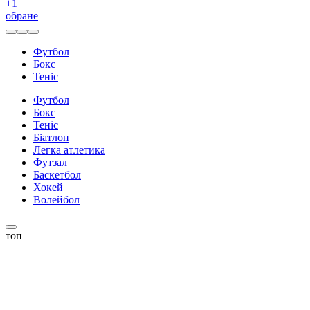
+
1
обране
Футбол
Бокс
Теніс
Футбол
Бокс
Теніс
Біатлон
Легка атлетика
Футзал
Баскетбол
Хокей
Волейбол
топ