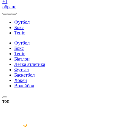
+
1
обране
Футбол
Бокс
Теніс
Футбол
Бокс
Теніс
Біатлон
Легка атлетика
Футзал
Баскетбол
Хокей
Волейбол
топ