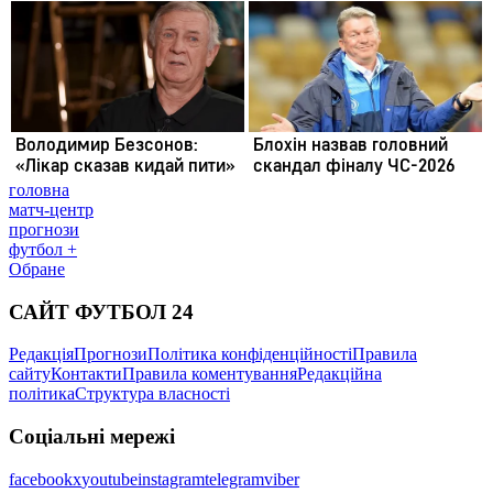
головна
матч-центр
прогнози
футбол +
Обране
САЙТ ФУТБОЛ 24
Редакція
Прогнози
Політика конфіденційності
Правила
сайту
Контакти
Правила коментування
Редакційна
політика
Структура власності
Соціальні мережі
facebook
x
youtube
instagram
telegram
viber