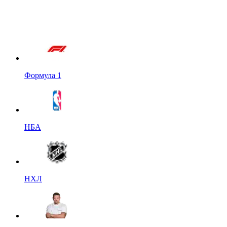
Формула 1
НБА
НХЛ