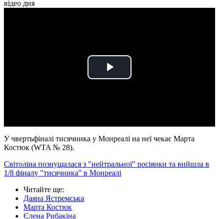
відео дня
Play
Video
У чвертьфіналі тисячника у Монреалі на неї чекає Марта
Костюк (WTA № 28).
Світоліна познущалася з "нейтральної" росіянки та вийшла в
1/8 фіналу "тисячника" в Монреалі
Читайте ще
:
Даяна Ястремська
Марта Костюк
Єлена Рибакіна