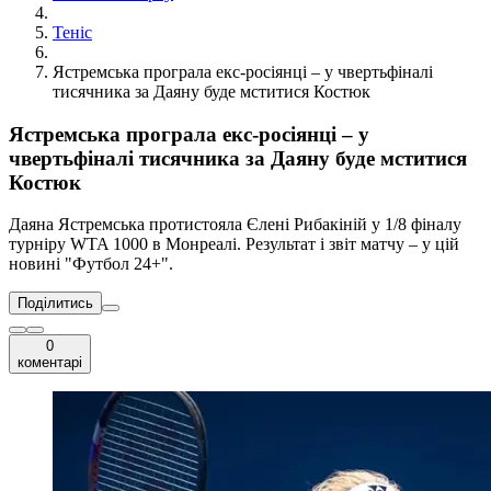
Теніс
Ястремська програла екс-росіянці – у чвертьфіналі
тисячника за Даяну буде мститися Костюк
Ястремська програла екс-росіянці – у
чвертьфіналі тисячника за Даяну буде мститися
Костюк
Даяна Ястремська протистояла Єлені Рибакіній у 1/8 фіналу
турніру WTA 1000 в Монреалі. Результат і звіт матчу – у цій
новині "Футбол 24+".
Поділитись
0
коментарі