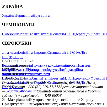
УКРАЇНА
Україна
Перша ліга
Друга ліга
ЧЕМПІОНАТИ
Німеччина
Іспанія
Англія
Італія
Бельгія
МЛС
Нідерланди
Франція
П
ЄВРОКУБКИ
Ліга чемпіонів
Ліга Європи
Юнацька ліга УЄФА
Ліга
конференцій
САЙТ ФУТБОЛ 24
Редакція
Соціальні мережі
Прогнози
Політика конфіденційності
Правила
сайту
facebook
УКРАЇНА
Контакти
x
youtube
Правила коментування
instagram
telegram
viber
Редакційна
політика
Україна
ЧЕМПІОНАТИ
Перша ліга
Структура власності
Друга ліга
Німеччина
ЄВРОКУБКИ
Іспанія
Англія
Італія
Бельгія
МЛС
Нідерланди
Франція
П
Ліга чемпіонів
Онлайн-медіа «Футбол 24»
Ліга Європи
Юнацька ліга УЄФА
пл. Галицька, буд. 15, м. Львів,
Ліга
конференцій
79008
Телефон +380 (32) 229-77-77
Адреса електронної пошти
—
legal@24tv.com.ua
Ідентифікатор онлайн-медіа в Реєстрі
суб’єктів у сфері медіа — R40-06058
21+
Матеріали сайту призначені для осіб старше 21 року
При цитуванні і використанні будь-яких матеріалів посилання