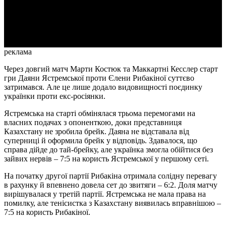
Video
реклама
Через довгий матч Марти Костюк та Маккартні Кесслер старт
гри Даяни Ястремської проти Єлени Рибакіної суттєво
затримався. Але це лише додало видовищності поєдинку
українки проти екс-росіянки.
Ястремська на старті обмінялася трьома перемогами на
власних подачах з опоненткою, доки представниця
Казахстану не зробила брейк. Даяна не відставала від
суперниці й оформила брейк у відповідь. Здавалося, що
справа дійде до тай-брейку, але українка змогла обійтися без
зайвих нервів – 7:5 на користь Ястремської у першому сеті.
На початку другої партії Рибакіна отримала солідну перевагу
в рахунку й впевнено довела сет до звитяги – 6:2. Доля матчу
вирішувалася у третій партії. Ястремська не мала права на
помилку, але тенісистка з Казахстану виявилась вправнішою –
7:5 на користь Рибакіної.