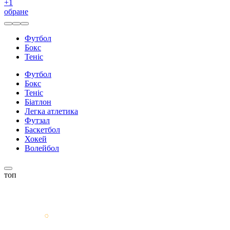
+
1
обране
Футбол
Бокс
Теніс
Футбол
Бокс
Теніс
Біатлон
Легка атлетика
Футзал
Баскетбол
Хокей
Волейбол
топ