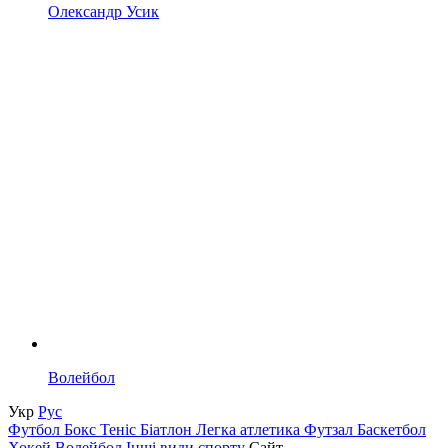
Олександр Усик
Волейбол
Укр
Рус
Футбол
Бокс
Теніс
Біатлон
Легка атлетика
Футзал
Баскетбол
Хокей
Волейбол
Інші види спорту
Сайт