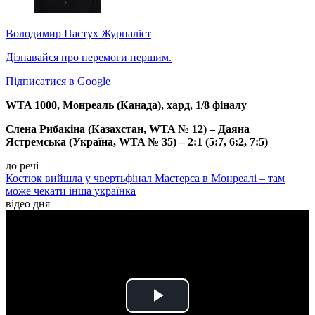
Володимир Пастух
Журналіст
Дізнавайся про перемоги першим.
Підписатися в Google
WTA 1000, Монреаль (Канада), хард, 1/8 фіналу
Єлена Рибакіна (Казахстан, WTA № 12) – Даяна
Ястремська (Україна, WTA № 35) – 2:1 (5:7, 6:2, 7:5)
до речі
Костюк вийшла у чвертьфінал Мастерса в Монреалі – там
може чекати інша українка
відео дня
Play