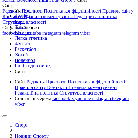
Сайт
Укр
Рус
Редакція
Прогнози
Політика конфіденційності
Правила сайту
Футбол
Контакти
Правила коментування
Редакційна політика
Бокс
Структура власності
Теніс
Соціальні мережі
Біатлон
facebook
x
youtube
instagram
telegram
viber
Легка атлетика
Футзал
Баскетбол
Хокей
Волейбол
Інші види спорту
Сайт
Сайт
Редакція
Прогнози
Політика конфіденційності
Правила сайту
Контакти
Правила коментування
Редакційна політика
Структура власності
Соціальні мережі
facebook
x
youtube
instagram
telegram
viber
Спорт
Новини Спорту