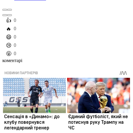
️👍
0
️🔥
0
️😄
0
️😢
0
️🤬
0
коментарі