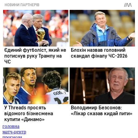
головна
матч-центр
прогнози