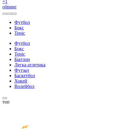
+
1
обране
Футбол
Бокс
Теніс
Футбол
Бокс
Теніс
Біатлон
Легка атлетика
Футзал
Баскетбол
Хокей
Волейбол
топ