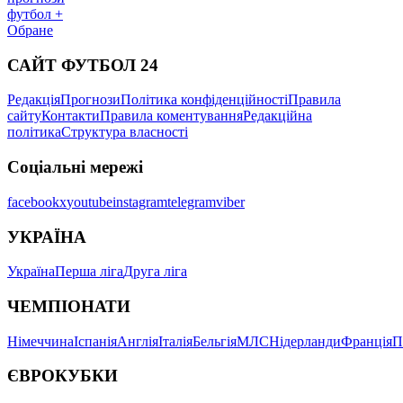
футбол +
Обране
САЙТ ФУТБОЛ 24
Редакція
Прогнози
Політика конфіденційності
Правила
сайту
Контакти
Правила коментування
Редакційна
політика
Структура власності
Соціальні мережі
facebook
x
youtube
instagram
telegram
viber
УКРАЇНА
Україна
Перша ліга
Друга ліга
ЧЕМПІОНАТИ
Німеччина
Іспанія
Англія
Італія
Бельгія
МЛС
Нідерланди
Франція
П
ЄВРОКУБКИ