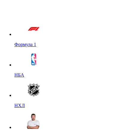
Формула 1
НБА
НХЛ