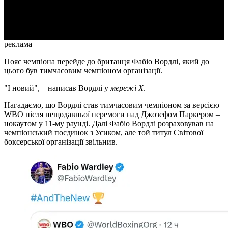
Video
реклама
Пояс чемпіона перейде до британця Фабіо Вордлі, який до
цього був тимчасовим чемпіоном організації.
"І новий", – написав Вордлі у
мережі Х
.
Нагадаємо, що Вордлі став тимчасовим чемпіоном за версією
WBO після нещодавньої перемоги над Джозефом Паркером –
нокаутом у 11-му раунді. Далі Фабіо Вордлі розраховував на
чемпіонський поєдинок з Усиком, але той титул Світової
боксерської організації звільнив.