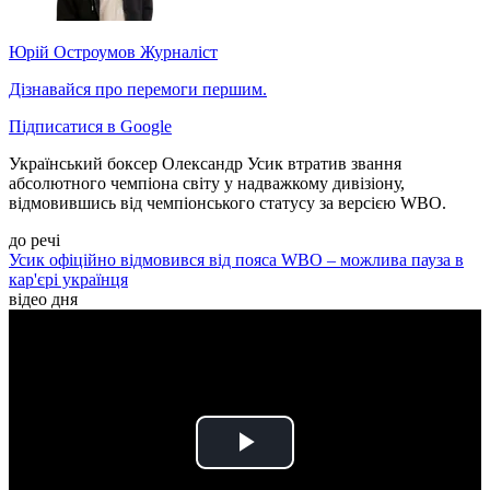
Юрій Остроумов
Журналіст
Дізнавайся про перемоги першим.
Підписатися в Google
Український боксер Олександр Усик втратив звання
абсолютного чемпіона світу у надважкому дивізіону,
відмовившись від чемпіонського статусу за версією WBO.
до речі
Усик офіційно відмовився від пояса WBO – можлива пауза в
кар'єрі українця
відео дня
Play