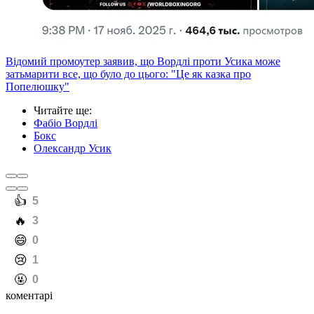
Відомий промоутер заявив, що Вордлі проти Усика може
затьмарити все, що було до цього: "Це як казка про
Попелюшку"
Читайте ще
:
Фабіо Вордлі
Бокс
Олександр Усик
️👍
5
️🔥
3
️😄
0
️😢
1
️🤬
0
коментарі