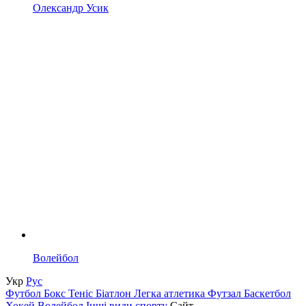
Олександр Усик
Волейбол
Укр
Рус
Футбол
Бокс
Теніс
Біатлон
Легка атлетика
Футзал
Баскетбол
Хокей
Волейбол
Інші види спорту
Сайт