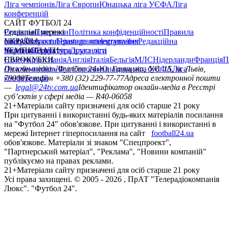
Ліга чемпіонів
Ліга Європи
Юнацька ліга УЄФА
Ліга
конференцій
САЙТ ФУТБОЛ 24
Редакція
Соціальні мережі
Прогнози
Політика конфіденційності
Правила
сайту
facebook
УКРАЇНА
Контакти
x
youtube
Правила коментування
instagram
telegram
viber
Редакційна
політика
Україна
ЧЕМПІОНАТИ
Перша ліга
Структура власності
Друга ліга
Німеччина
ЄВРОКУБКИ
Іспанія
Англія
Італія
Бельгія
МЛС
Нідерланди
Франція
П
Ліга чемпіонів
Онлайн-медіа «Футбол 24»
Ліга Європи
Юнацька ліга УЄФА
пл. Галицька, буд. 15, м. Львів,
Ліга
конференцій
79008
Телефон +380 (32) 229-77-77
Адреса електронної пошти
—
legal@24tv.com.ua
Ідентифікатор онлайн-медіа в Реєстрі
суб’єктів у сфері медіа — R40-06058
21+
Матеріали сайту призначені для осіб старше 21 року
При цитуванні і використанні будь-яких матеріалів посилання
на "Футбол 24" обов'язкове. При цитуванні і використанні в
мережі Інтернет гіперпосилання на сайт
football24.ua
обов'язкове. Матеріали зі знаком "Спецпроект",
"Партнерський матеріал", "Реклама", "Новини компаній"
публікуємо на правах реклами.
21+
Матеріали сайту призначені для осіб старше 21 року
Усi права захищенi. © 2005 -
2026
, ПрАТ "Телерадіокомпанія
Люкс". "Футбол 24".