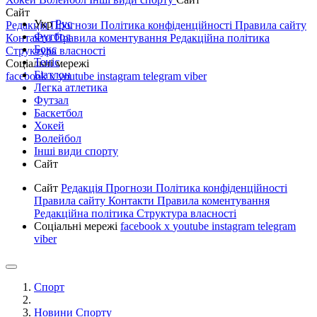
Сайт
Укр
Рус
Редакція
Прогнози
Політика конфіденційності
Правила сайту
Футбол
Контакти
Правила коментування
Редакційна політика
Бокс
Структура власності
Теніс
Соціальні мережі
Біатлон
facebook
x
youtube
instagram
telegram
viber
Легка атлетика
Футзал
Баскетбол
Хокей
Волейбол
Інші види спорту
Сайт
Сайт
Редакція
Прогнози
Політика конфіденційності
Правила сайту
Контакти
Правила коментування
Редакційна політика
Структура власності
Соціальні мережі
facebook
x
youtube
instagram
telegram
viber
Спорт
Новини Спорту