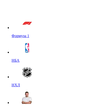
Формула 1
НБА
НХЛ