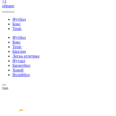
+
1
обране
Футбол
Бокс
Теніс
Футбол
Бокс
Теніс
Біатлон
Легка атлетика
Футзал
Баскетбол
Хокей
Волейбол
топ