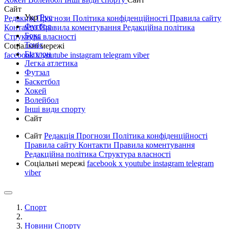
Сайт
Укр
Рус
Редакція
Прогнози
Політика конфіденційності
Правила сайту
Футбол
Контакти
Правила коментування
Редакційна політика
Бокс
Структура власності
Теніс
Соціальні мережі
Біатлон
facebook
x
youtube
instagram
telegram
viber
Легка атлетика
Футзал
Баскетбол
Хокей
Волейбол
Інші види спорту
Сайт
Сайт
Редакція
Прогнози
Політика конфіденційності
Правила сайту
Контакти
Правила коментування
Редакційна політика
Структура власності
Соціальні мережі
facebook
x
youtube
instagram
telegram
viber
Спорт
Новини Спорту