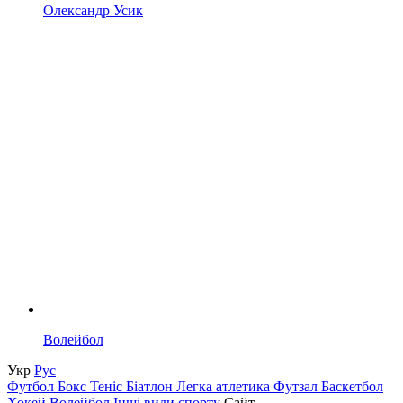
Олександр Усик
Волейбол
Укр
Рус
Футбол
Бокс
Теніс
Біатлон
Легка атлетика
Футзал
Баскетбол
Хокей
Волейбол
Інші види спорту
Сайт