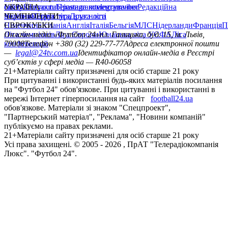
сайту
facebook
УКРАЇНА
Контакти
x
youtube
Правила коментування
instagram
telegram
viber
Редакційна
політика
Україна
ЧЕМПІОНАТИ
Перша ліга
Структура власності
Друга ліга
Німеччина
ЄВРОКУБКИ
Іспанія
Англія
Італія
Бельгія
МЛС
Нідерланди
Франція
П
Ліга чемпіонів
Онлайн-медіа «Футбол 24»
Ліга Європи
Юнацька ліга УЄФА
пл. Галицька, буд. 15, м. Львів,
Ліга
конференцій
79008
Телефон +380 (32) 229-77-77
Адреса електронної пошти
—
legal@24tv.com.ua
Ідентифікатор онлайн-медіа в Реєстрі
суб’єктів у сфері медіа — R40-06058
21+
Матеріали сайту призначені для осіб старше 21 року
При цитуванні і використанні будь-яких матеріалів посилання
на "Футбол 24" обов'язкове. При цитуванні і використанні в
мережі Інтернет гіперпосилання на сайт
football24.ua
обов'язкове. Матеріали зі знаком "Спецпроект",
"Партнерський матеріал", "Реклама", "Новини компаній"
публікуємо на правах реклами.
21+
Матеріали сайту призначені для осіб старше 21 року
Усi права захищенi. © 2005 -
2026
, ПрАТ "Телерадіокомпанія
Люкс". "Футбол 24".