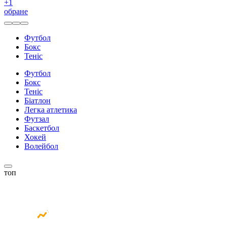
+
1
обране
Футбол
Бокс
Теніс
Футбол
Бокс
Теніс
Біатлон
Легка атлетика
Футзал
Баскетбол
Хокей
Волейбол
топ