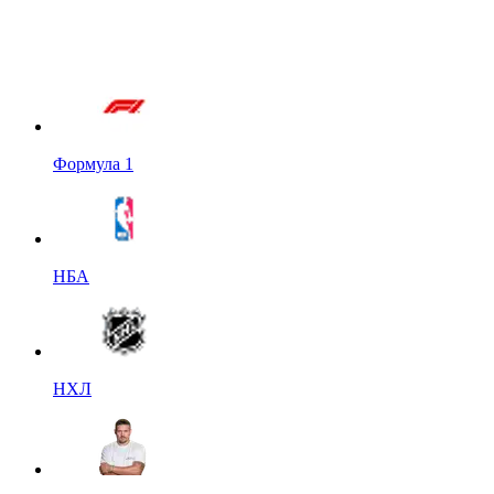
Формула 1
НБА
НХЛ