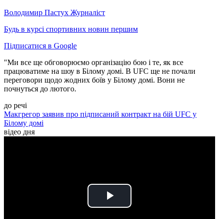
Володимир Пастух
Журналіст
Будь в курсі спортивних новин першим
Підписатися в Google
"Ми все ще обговорюємо організацію бою і те, як все
працюватиме на шоу в Білому домі. В UFC ще не почали
переговори щодо жодних боїв у Білому домі. Вони не
почнуться до лютого.
до речі
Макгрегор заявив про підписаний контракт на бій UFC у
Білому домі
відео дня
Play