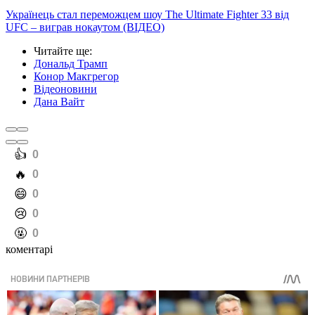
Українець стал переможцем шоу The Ultimate Fighter 33 від
UFC – виграв нокаутом (ВІДЕО)
Читайте ще
:
Дональд Трамп
Конор Макгрегор
Відеоновини
Дана Вайт
️👍
0
️🔥
0
️😄
0
️😢
0
️🤬
0
коментарі