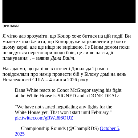
Video
реклама
Я чітко дав зрозуміти, що Конор хоче битися на цій події. Ви
можете чітко бачити, що Конор дуже зацікавлений у бою в
цьому карді, але ще ніщо не вирішено. І з Білим домом поки
не ведуться переговори щодо боїв, це лише на стадії
планування", – заявив
Дана Вайт
.
Нагадаємо, що раніше в оточені Дональда Трампа
повідомляли про намір провести бій у Білому домі на день
Незалежності США – 4 липня 2026 року.
Dana White reacts to Conor McGregor saying his fight
at the White House is SIGNED and a DONE DEAL:
"We have not started negotiating any fights for the
White House yet. That won't start until February."
pic.twitter.com/gRWa6l6OUZ
— Championship Rounds (@ChampRDS)
October 5,
2025