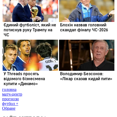
головна
матч-центр
прогнози
футбол +
Обране