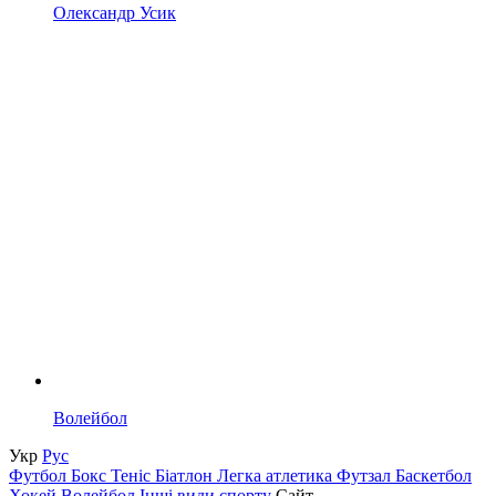
Олександр Усик
Волейбол
Укр
Рус
Футбол
Бокс
Теніс
Біатлон
Легка атлетика
Футзал
Баскетбол
Хокей
Волейбол
Інші види спорту
Сайт