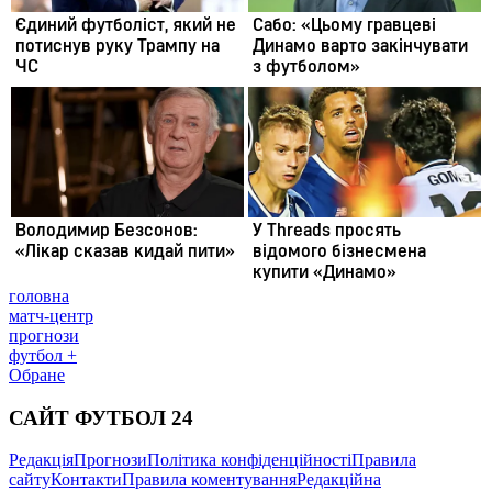
головна
матч-центр
прогнози
футбол +
Обране
САЙТ ФУТБОЛ 24
Редакція
Прогнози
Політика конфіденційності
Правила
сайту
Контакти
Правила коментування
Редакційна