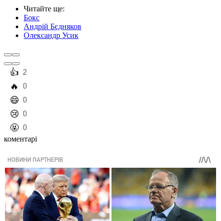
Читайте ще
:
Бокс
Андрій Бєдняков
Олександр Усик
️👍
2
️🔥
0
️😄
0
️😢
0
️🤬
0
коментарі