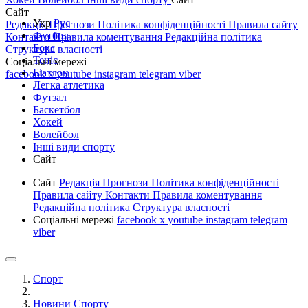
Сайт
Укр
Рус
Редакція
Прогнози
Політика конфіденційності
Правила сайту
Футбол
Контакти
Правила коментування
Редакційна політика
Бокс
Структура власності
Теніс
Соціальні мережі
Біатлон
facebook
x
youtube
instagram
telegram
viber
Легка атлетика
Футзал
Баскетбол
Хокей
Волейбол
Інші види спорту
Сайт
Сайт
Редакція
Прогнози
Політика конфіденційності
Правила сайту
Контакти
Правила коментування
Редакційна політика
Структура власності
Соціальні мережі
facebook
x
youtube
instagram
telegram
viber
Спорт
Новини Спорту