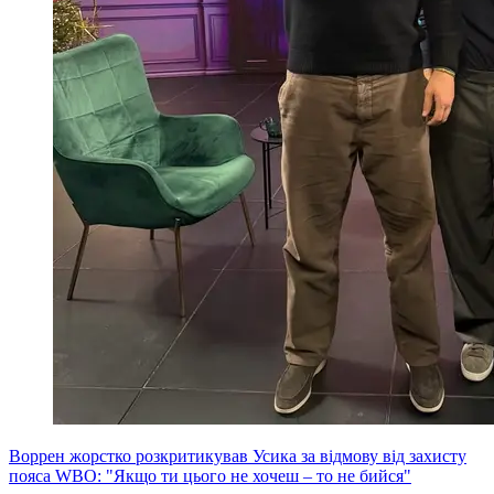
Воррен жорстко розкритикував Усика за відмову від захисту
пояса WBO: "Якщо ти цього не хочеш – то не бийся"