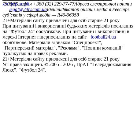
конференцій
79008
Телефон +380 (32) 229-77-77
Адреса електронної пошти
—
legal@24tv.com.ua
Ідентифікатор онлайн-медіа в Реєстрі
суб’єктів у сфері медіа — R40-06058
21+
Матеріали сайту призначені для осіб старше 21 року
При цитуванні і використанні будь-яких матеріалів посилання
на "Футбол 24" обов'язкове. При цитуванні і використанні в
мережі Інтернет гіперпосилання на сайт
football24.ua
обов'язкове. Матеріали зі знаком "Спецпроект",
"Партнерський матеріал", "Реклама", "Новини компаній"
публікуємо на правах реклами.
21+
Матеріали сайту призначені для осіб старше 21 року
Усi права захищенi. © 2005 -
2026
, ПрАТ "Телерадіокомпанія
Люкс". "Футбол 24".