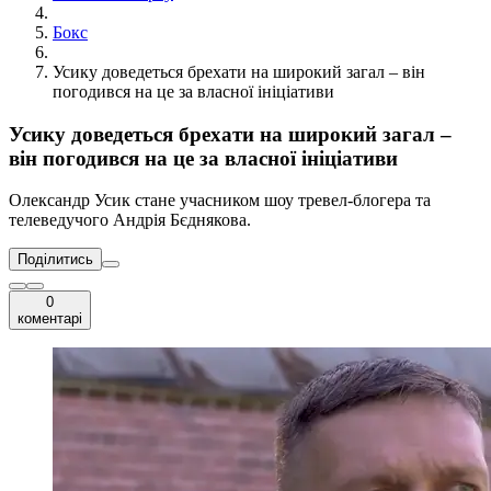
Бокс
Усику доведеться брехати на широкий загал – він
погодився на це за власної ініціативи
Усику доведеться брехати на широкий загал –
він погодився на це за власної ініціативи
Олександр Усик стане учасником шоу тревел-блогера та
телеведучого Андрія Бєднякова.
Поділитись
0
коментарі