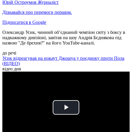
Юрій Остроумов
Журналіст
Дізнавайся про перемоги першим.
Підписатися в Google
Олександр Усик, чинний об’єднаний чемпіон світу з боксу в
надважкому дивізіоні, завітав на шоу Андрія Бєднякова під
назвою "Де брехня?" на його YouTube-каналі.
до речі
Усик відреагував на нокаут Джошуа у поєдинку проти Пола
(ВІДЕО)
відео дня
Play
Video