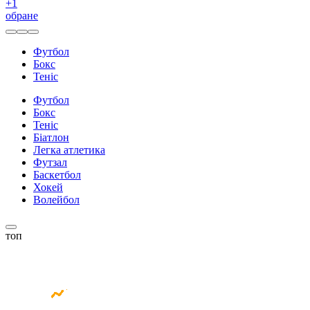
+
1
обране
Футбол
Бокс
Теніс
Футбол
Бокс
Теніс
Біатлон
Легка атлетика
Футзал
Баскетбол
Хокей
Волейбол
топ