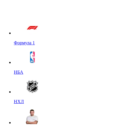
Формула 1
НБА
НХЛ