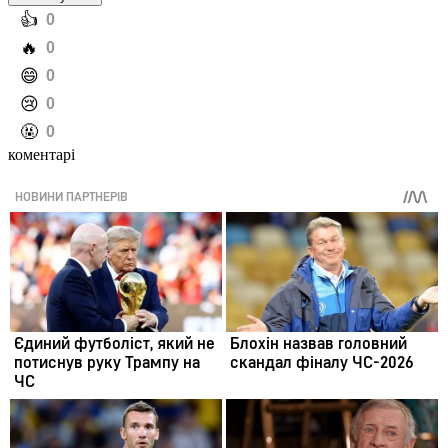
️👍
0
️🔥
0
️😄
0
️😢
0
️🤬
0
коментарі