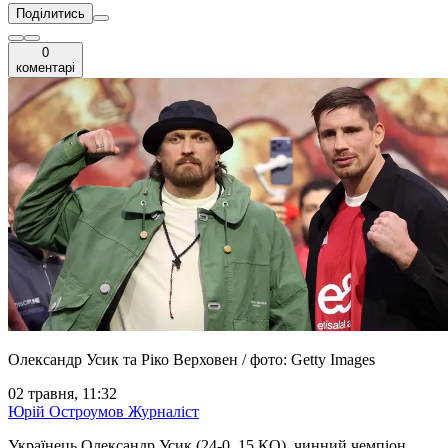
Поділитись
0
коментарі
Олександр Усик та Ріко Верховен / фото: Getty Images
02 травня, 11:32
Юрій Остроумов
Журналіст
Українець Олександр Усик (24-0, 15 КО), чинний чемпіон