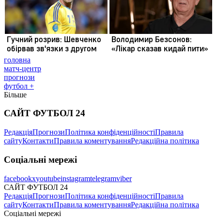
головна
матч-центр
прогнози
футбол +
Більше
САЙТ ФУТБОЛ 24
Редакція
Прогнози
Політика конфіденційності
Правила
сайту
Контакти
Правила коментування
Редакційна політика
Соціальні мережі
facebook
x
youtube
instagram
telegram
viber
САЙТ ФУТБОЛ 24
Редакція
Прогнози
Політика конфіденційності
Правила
сайту
Контакти
Правила коментування
Редакційна політика
Соціальні мережі