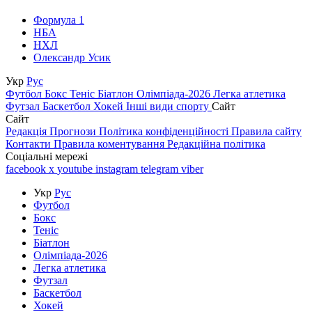
Формула 1
НБА
НХЛ
Олександр Усик
Укр
Рус
Футбол
Бокс
Теніс
Біатлон
Олімпіада-2026
Легка атлетика
Футзал
Баскетбол
Хокей
Інші види спорту
Сайт
Сайт
Редакція
Прогнози
Політика конфіденційності
Правила сайту
Контакти
Правила коментування
Редакційна політика
Соціальні мережі
facebook
x
youtube
instagram
telegram
viber
Укр
Рус
Футбол
Бокс
Теніс
Біатлон
Олімпіада-2026
Легка атлетика
Футзал
Баскетбол
Хокей