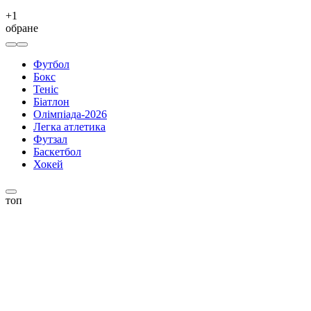
+
1
обране
Футбол
Бокс
Теніс
Біатлон
Олімпіада-2026
Легка атлетика
Футзал
Баскетбол
Хокей
топ