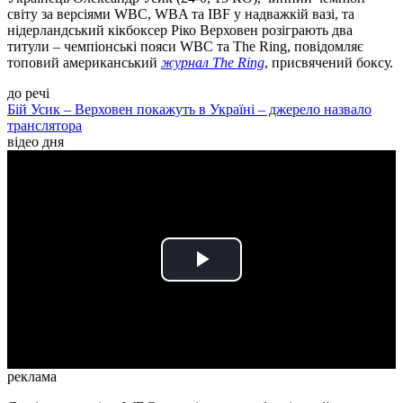
світу за версіями WBC, WBA та IBF у надважкій вазі, та
нідерландський кікбоксер Ріко Верховен розіграють два
титули – чемпіонські пояси WBC та The Ring, повідомляє
топовий американський
журнал The Ring
, присвячений боксу.
до речі
Бій Усик – Верховен покажуть в Україні – джерело назвало
транслятора
відео дня
Play
Video
реклама