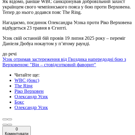
Як відомо, раніше WBC санкціонував добровільний захист
українцем свого чемпіонського пояса у бою проти Верховена.
Тепер до нього додався пояс The Ring.
Нагадаємо, поєдинок Олександра Усика проти Ріко Верховена
відбудеться 23 травня в Єгипті.
Усик свій останній бій провів 19 липня 2025 року – переміг
Даніеля Дюбуа нокаутом у п’ятому раунді.
до речі
Усик отримав застереження від Гвоздика напередодні бою з
Верховеном: "Він – стовідсотковий фаворит"
Читайте ще
:
WBC (бокс)
The Ring
Ріко Верховен
Олександр Усик
Бокс
Олександр Усик
0
Коментувати