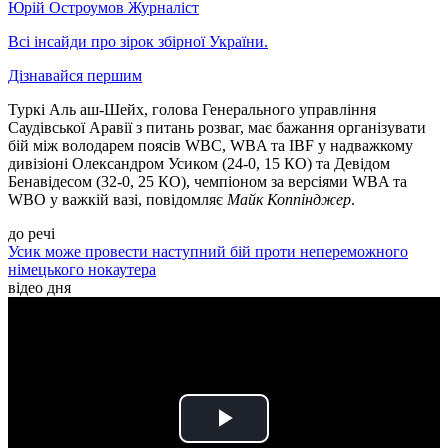
Юрій Остроумов
Журналіст
Всі інсайди про зірок збірної України.
Дізнавайся першим
Туркі Аль аш-Шейх, голова Генерального управління
Саудівської Аравії з питань розваг, має бажання організувати
бій між володарем поясів WBC, WBA та IBF у надважкому
дивізіоні Олександром Усиком (24-0, 15 КО) та Девідом
Бенавідесом (32-0, 25 КО), чемпіоном за версіями WBA та
WBO у важкій вазі, повідомляє
Майк Коппінджер
.
до речі
Усик може провести наступний бій проти непереможного
німецького нокаутера
відео дня
Play