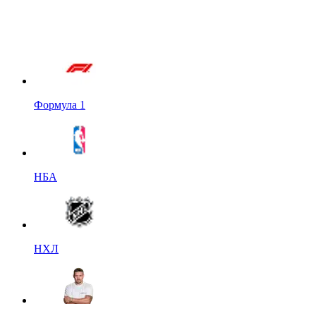
Формула 1
НБА
НХЛ