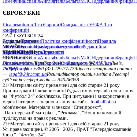
Німеччина
Іспанія
Англія
Італія
Бельгія
МЛС
Нідерланди
Франція
П
ЄВРОКУБКИ
Ліга чемпіонів
Ліга Європи
Юнацька ліга УЄФА
Ліга
конференцій
САЙТ ФУТБОЛ 24
Редакція
Соціальні мережі
Прогнози
Політика конфіденційності
Правила
сайту
facebook
УКРАЇНА
Контакти
x
youtube
Правила коментування
instagram
telegram
viber
Редакційна
політика
Україна
ЧЕМПІОНАТИ
Перша ліга
Структура власності
Друга ліга
Німеччина
ЄВРОКУБКИ
Іспанія
Англія
Італія
Бельгія
МЛС
Нідерланди
Франція
П
Ліга чемпіонів
Онлайн-медіа «Футбол 24»
Ліга Європи
Юнацька ліга УЄФА
пл. Галицька, буд. 15, м. Львів,
Ліга
конференцій
79008
Телефон +380 (32) 229-77-77
Адреса електронної пошти
—
legal@24tv.com.ua
Ідентифікатор онлайн-медіа в Реєстрі
суб’єктів у сфері медіа — R40-06058
21+
Матеріали сайту призначені для осіб старше 21 року
При цитуванні і використанні будь-яких матеріалів посилання
на "Футбол 24" обов'язкове. При цитуванні і використанні в
мережі Інтернет гіперпосилання на сайт
football24.ua
обов'язкове. Матеріали зі знаком "Спецпроект",
"Партнерський матеріал", "Реклама", "Новини компаній"
публікуємо на правах реклами.
21+
Матеріали сайту призначені для осіб старше 21 року
Усi права захищенi. © 2005 -
2026
, ПрАТ "Телерадіокомпанія
Люкс". "Футбол 24".