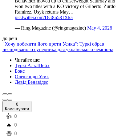
Benavidez moved up to cruiserweight Saturday and
won two titles with a KO victory of Gilberto 'Zurdo'
Ramirez. Usyk returns May…
pic.twitter.com/DG8n581Xka
— Ring Magazine (@ringmagazine)
May 4, 2026
до речі
"Хочу побачити його проти Усика": Туркі обрав
несподіваного суперника для українського чемпіона
Читайте ще
:
Туркі Аль-Шейх
Бокс
Олександр Усик
Девід Бенавідес
0
Коментувати
️👍
0
️🔥
0
️😄
0