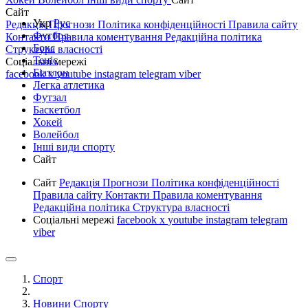
Сайт
Укр
Рус
Редакція
Прогнози
Політика конфіденційності
Правила сайту
Футбол
Контакти
Правила коментування
Редакційна політика
Бокс
Структура власності
Теніс
Соціальні мережі
Біатлон
facebook
x
youtube
instagram
telegram
viber
Легка атлетика
Футзал
Баскетбол
Хокей
Волейбол
Інші види спорту
Сайт
Сайт
Редакція
Прогнози
Політика конфіденційності
Правила сайту
Контакти
Правила коментування
Редакційна політика
Структура власності
Соціальні мережі
facebook
x
youtube
instagram
telegram
viber
Спорт
Новини Спорту