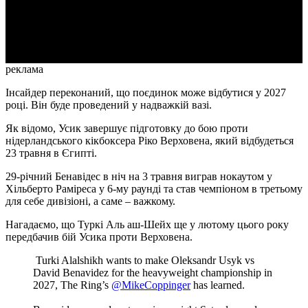
Video
реклама
Інсайдер переконаний, що поєдинок може відбутися у 2027
році. Він буде проведений у надважкій вазі.
Як відомо, Усик завершує підготовку до бою проти
нідерландського кікбоксера Ріко Верховена, який відбудеться
23 травня в Єгипті.
29-річний Бенавідес в ніч на 3 травня виграв нокаутом у
Хільберто Раміреса у 6-му раунді та став чемпіоном в третьому
для себе дивізіоні, а саме – важкому.
Нагадаємо, що Туркі Аль аш-Шейх ще у лютому цього року
передбачив бій Усика проти Верховена.
️ Turki Alalshikh wants to make Oleksandr Usyk vs
David Benavidez for the heavyweight championship in
2027, The Ring’s
@MikeCoppinger
has learned.