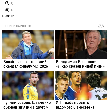
️😢
0
️🤬
0
коментарі