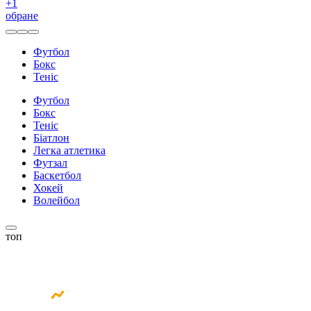
+
1
обране
Футбол
Бокс
Теніс
Футбол
Бокс
Теніс
Біатлон
Легка атлетика
Футзал
Баскетбол
Хокей
Волейбол
топ