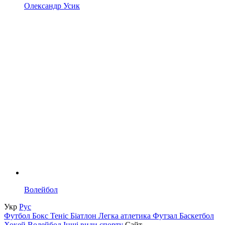
Олександр Усик
Волейбол
Укр
Рус
Футбол
Бокс
Теніс
Біатлон
Легка атлетика
Футзал
Баскетбол
Хокей
Волейбол
Інші види спорту
Сайт