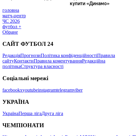
головна
матч-центр
ЧС 2026
футбол +
Обране
САЙТ ФУТБОЛ 24
Редакція
Прогнози
Політика конфіденційності
Правила
сайту
Контакти
Правила коментування
Редакційна
політика
Структура власності
Соціальні мережі
facebook
x
youtube
instagram
telegram
viber
УКРАЇНА
Україна
Перша ліга
Друга ліга
ЧЕМПІОНАТИ