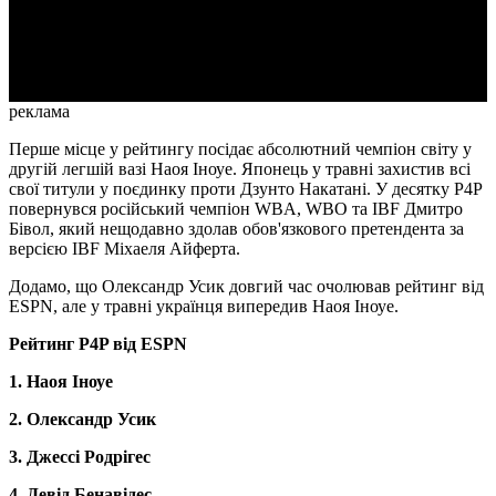
Video
реклама
Перше місце у рейтингу посідає абсолютний чемпіон світу у
другій легшій вазі Наоя Іноуе. Японець у травні захистив всі
свої титули у поєдинку проти Дзунто Накатані. У десятку P4P
повернувся російський чемпіон WBA, WBO та IBF Дмитро
Бівол, який нещодавно здолав обов'язкового претендента за
версією IBF Міхаеля Айферта.
Додамо, що Олександр Усик довгий час очолював рейтинг від
ESPN, але у травні українця випередив Наоя Іноуе.
Рейтинг P4P від ESPN
1. Наоя Іноуе
2. Олександр Усик
3. Джессі Родрігес
4. Девід Бенавідес