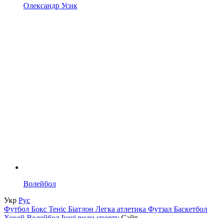
Олександр Усик
Волейбол
Укр
Рус
Футбол
Бокс
Теніс
Біатлон
Легка атлетика
Футзал
Баскетбол
Хокей
Волейбол
Інші види спорту
Сайт