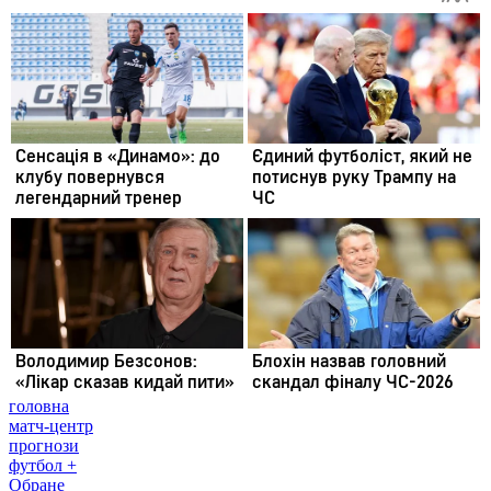
головна
матч-центр
прогнози
футбол +
Обране