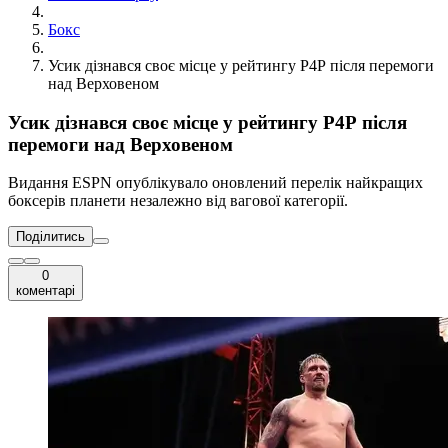
Бокс
Усик дізнався своє місце у рейтингу Р4Р після перемоги
над Верховеном
Усик дізнався своє місце у рейтингу Р4Р після
перемоги над Верховеном
Видання ESPN опублікувало оновлений перелік найкращих
боксерів планети незалежно від вагової категорії.
Поділитись
0
коментарі