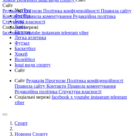
Сайт
Укр
Рус
Редакція
Прогнози
Політика конфіденційності
Правила сайту
Футбол
Контакти
Правила коментування
Редакційна політика
Бокс
Структура власності
Теніс
Соціальні мережі
Біатлон
facebook
x
youtube
instagram
telegram
viber
Легка атлетика
Футзал
Баскетбол
Хокей
Волейбол
Інші види спорту
Сайт
Сайт
Редакція
Прогнози
Політика конфіденційності
Правила сайту
Контакти
Правила коментування
Редакційна політика
Структура власності
Соціальні мережі
facebook
x
youtube
instagram
telegram
viber
Спорт
Новини Спорту