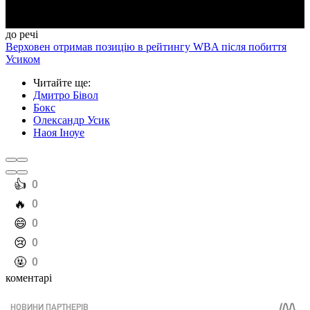
до речі
Верховен отримав позицію в рейтингу WBA після побиття
Усиком
Читайте ще
:
Дмитро Бівол
Бокс
Олександр Усик
Наоя Іноуе
️👍
0
️🔥
0
️😄
0
️😢
0
️🤬
0
коментарі