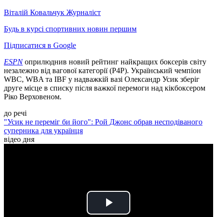
Віталій Ковальчук
Журналіст
Будь в курсі спортивних новин першим
Підписатися в Google
ESPN
оприлюднив новий рейтинг найкращих боксерів світу
незалежно від вагової категорії (P4P). Український чемпіон
WBC, WBA та IBF у надважкій вазі Олександр Усик зберіг
друге місце в списку після важкої перемоги над кікбоксером
Ріко Верховеном.
до речі
"Усик не переміг би його": Рой Джонс обрав несподіваного
суперника для українця
відео дня
Play