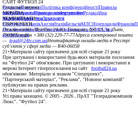
САЙТ ФУТБОЛ 24
Редакція
Соціальні мережі
Прогнози
Політика конфіденційності
Правила
сайту
facebook
УКРАЇНА
Контакти
x
youtube
Правила коментування
instagram
telegram
viber
Редакційна
політика
Україна
ЧЕМПІОНАТИ
Перша ліга
Структура власності
Друга ліга
Німеччина
ЄВРОКУБКИ
Іспанія
Англія
Італія
Бельгія
МЛС
Нідерланди
Франція
П
Ліга чемпіонів
Онлайн-медіа «Футбол 24»
Ліга Європи
Юнацька ліга УЄФА
пл. Галицька, буд. 15, м. Львів,
Ліга
конференцій
79008
Телефон +380 (32) 229-77-77
Адреса електронної пошти
—
legal@24tv.com.ua
Ідентифікатор онлайн-медіа в Реєстрі
суб’єктів у сфері медіа — R40-06058
21+
Матеріали сайту призначені для осіб старше 21 року
При цитуванні і використанні будь-яких матеріалів посилання
на "Футбол 24" обов'язкове. При цитуванні і використанні в
мережі Інтернет гіперпосилання на сайт
football24.ua
обов'язкове. Матеріали зі знаком "Спецпроект",
"Партнерський матеріал", "Реклама", "Новини компаній"
публікуємо на правах реклами.
21+
Матеріали сайту призначені для осіб старше 21 року
Усi права захищенi. © 2005 -
2026
, ПрАТ "Телерадіокомпанія
Люкс". "Футбол 24".