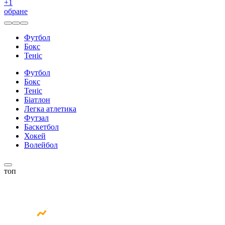
+
1
обране
Футбол
Бокс
Теніс
Футбол
Бокс
Теніс
Біатлон
Легка атлетика
Футзал
Баскетбол
Хокей
Волейбол
топ