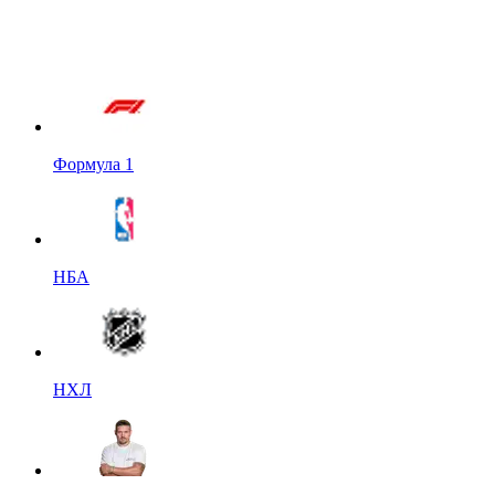
Формула 1
НБА
НХЛ