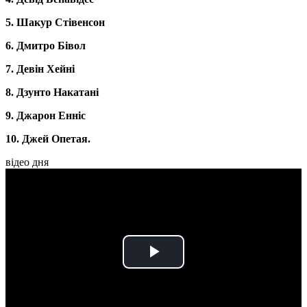
5. Шакур Стівенсон
6. Дмитро Бівол
7. Девін Хейні
8. Дзунто Накатані
9. Джарон Енніс
10. Джей Опетая.
відео дня
Play
Video