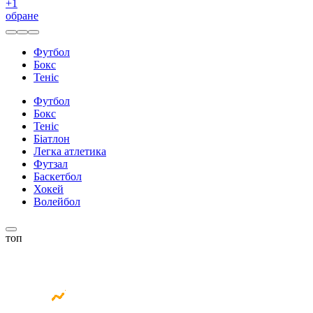
+
1
обране
Футбол
Бокс
Теніс
Футбол
Бокс
Теніс
Біатлон
Легка атлетика
Футзал
Баскетбол
Хокей
Волейбол
топ