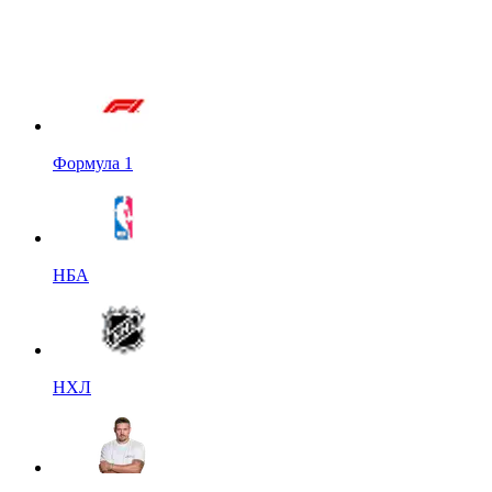
Формула 1
НБА
НХЛ