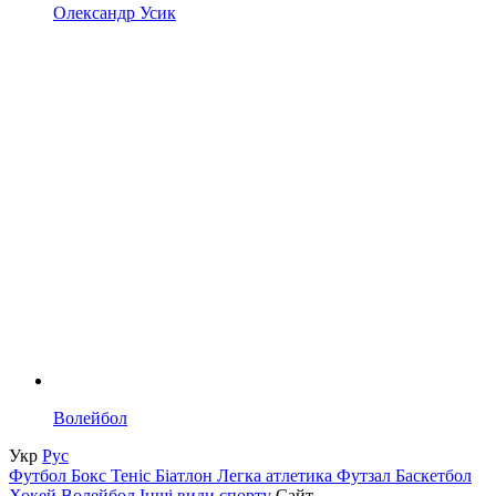
Олександр Усик
Волейбол
Укр
Рус
Футбол
Бокс
Теніс
Біатлон
Легка атлетика
Футзал
Баскетбол
Хокей
Волейбол
Інші види спорту
Сайт