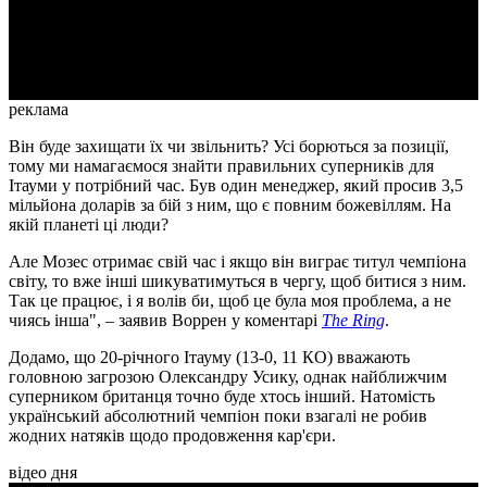
Video
реклама
Він буде захищати їх чи звільнить? Усі борються за позиції,
тому ми намагаємося знайти правильних суперників для
Ітауми у потрібний час. Був один менеджер, який просив 3,5
мільйона доларів за бій з ним, що є повним божевіллям. На
якій планеті ці люди?
Але Мозес отримає свій час і якщо він виграє титул чемпіона
світу, то вже інші шикуватимуться в чергу, щоб битися з ним.
Так це працює, і я волів би, щоб це була моя проблема, а не
чиясь інша", – заявив Воррен у коментарі
The Ring
.
Додамо, що 20-річного Ітауму (13-0, 11 КО) вважають
головною загрозою Олександру Усику, однак найближчим
суперником британця точно буде хтось інший. Натомість
український абсолютний чемпіон поки взагалі не робив
жодних натяків щодо продовження кар'єри.
відео дня