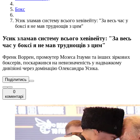
Бокс
Усик зламав систему всього хевівейту: "За весь час у
боксі я не мав труднощів з цим"
Усик зламав систему всього хевівейту: "За весь
час у боксі я не мав труднощів з цим"
Френк Воррен, промоутер Мозеса Ітауми та інших зіркових
боксерів, поскаржився на невизначеність у надважкому
дивізіоні через домінацію Олександра Усика.
Поділитись
0
коментарі