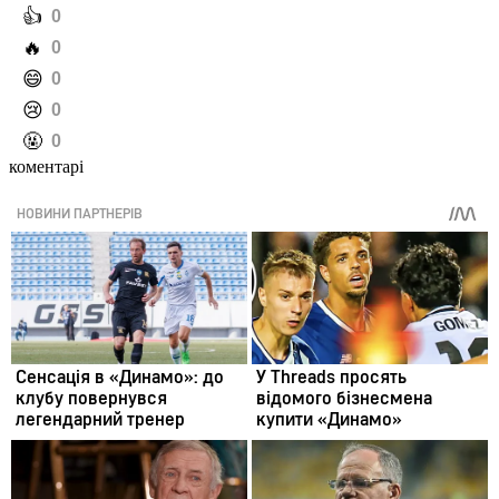
️👍
0
️🔥
0
️😄
0
️😢
0
️🤬
0
коментарі