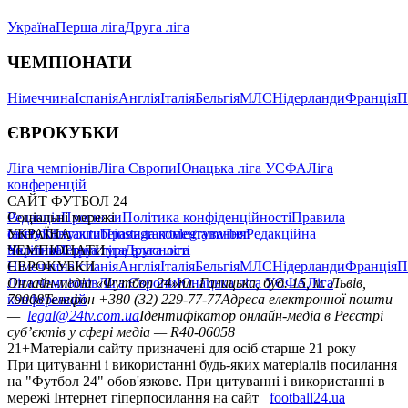
Україна
Перша ліга
Друга ліга
ЧЕМПІОНАТИ
Німеччина
Іспанія
Англія
Італія
Бельгія
МЛС
Нідерланди
Франція
П
ЄВРОКУБКИ
Ліга чемпіонів
Ліга Європи
Юнацька ліга УЄФА
Ліга
конференцій
САЙТ ФУТБОЛ 24
Редакція
Соціальні мережі
Прогнози
Політика конфіденційності
Правила
сайту
facebook
УКРАЇНА
Контакти
x
youtube
Правила коментування
instagram
telegram
viber
Редакційна
політика
Україна
ЧЕМПІОНАТИ
Перша ліга
Структура власності
Друга ліга
Німеччина
ЄВРОКУБКИ
Іспанія
Англія
Італія
Бельгія
МЛС
Нідерланди
Франція
П
Ліга чемпіонів
Онлайн-медіа «Футбол 24»
Ліга Європи
Юнацька ліга УЄФА
пл. Галицька, буд. 15, м. Львів,
Ліга
конференцій
79008
Телефон +380 (32) 229-77-77
Адреса електронної пошти
—
legal@24tv.com.ua
Ідентифікатор онлайн-медіа в Реєстрі
суб’єктів у сфері медіа — R40-06058
21+
Матеріали сайту призначені для осіб старше 21 року
При цитуванні і використанні будь-яких матеріалів посилання
на "Футбол 24" обов'язкове. При цитуванні і використанні в
мережі Інтернет гіперпосилання на сайт
football24.ua