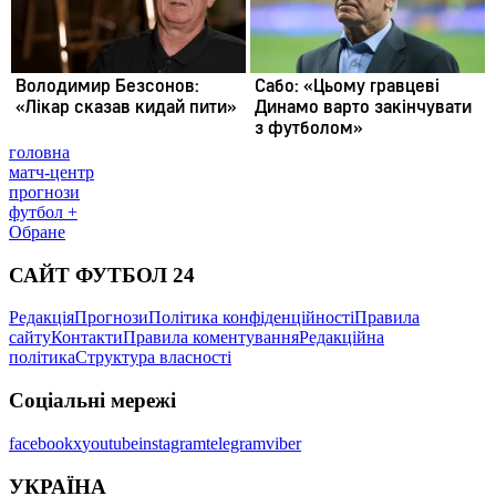
головна
матч-центр
прогнози
футбол +
Обране
САЙТ ФУТБОЛ 24
Редакція
Прогнози
Політика конфіденційності
Правила
сайту
Контакти
Правила коментування
Редакційна
політика
Структура власності
Соціальні мережі
facebook
x
youtube
instagram
telegram
viber
УКРАЇНА