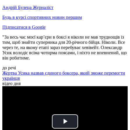
Андрій Булеца
Журналіст
Будь в курсі спортивних новин першим
Підписатися в Google
"За весь час моєї кар’єри в боксі я ніколи не мав труднощів із
тим, щоб знайти суперника для 20-річного бійця. Ніколи. Все
через те, на якому етапі зараз перебуває хевівейт. Олександр
Усик володіє всіма чотирма поясами, і ніхто не впевнений, що
він робитиме.
до речі
Жертва Усика назвав єдиного боксера, який зможе перемогти
українця
відео дня
Play