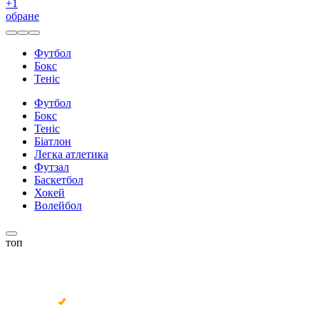
+
1
обране
Футбол
Бокс
Теніс
Футбол
Бокс
Теніс
Біатлон
Легка атлетика
Футзал
Баскетбол
Хокей
Волейбол
топ