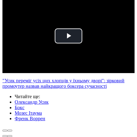
Play
Video
"Усик переміг усіх цих хлопців у їхньому дворі": зірковий
промоутер назвав найкращого боксера сучасності
Читайте ще
:
Олександр Усик
Бокс
Мозес Ітаума
Френк Воррен