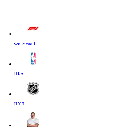
Формула 1
НБА
НХЛ