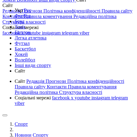
Сайт
Укр
Рус
Редакція
Прогнози
Політика конфіденційності
Правила сайту
Футбол
Контакти
Правила коментування
Редакційна політика
Бокс
Структура власності
Теніс
Соціальні мережі
Біатлон
facebook
x
youtube
instagram
telegram
viber
Легка атлетика
Футзал
Баскетбол
Хокей
Волейбол
Інші види спорту
Сайт
Сайт
Редакція
Прогнози
Політика конфіденційності
Правила сайту
Контакти
Правила коментування
Редакційна політика
Структура власності
Соціальні мережі
facebook
x
youtube
instagram
telegram
viber
Спорт
Новини Спорту