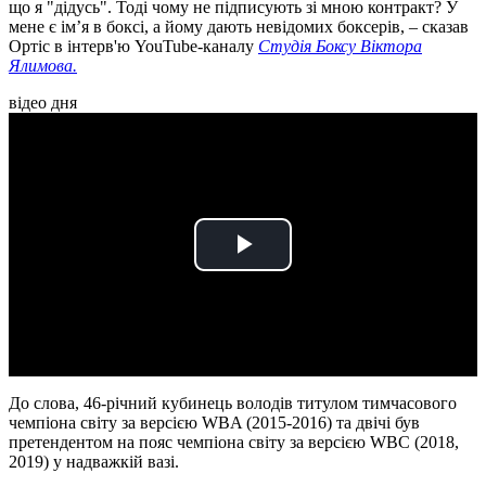
що я "дідусь". Тоді чому не підписують зі мною контракт? У
мене є ім’я в боксі, а йому дають невідомих боксерів, – сказав
Ортіс в інтерв'ю YouTube-каналу
Студія Боксу Віктора
Ялимова
.
відео дня
Play
Video
До слова, 46-річний кубинець володів титулом тимчасового
чемпіона світу за версією WBA (2015-2016) та двічі був
претендентом на пояс чемпіона світу за версією WBC (2018,
2019) у надважкій вазі.