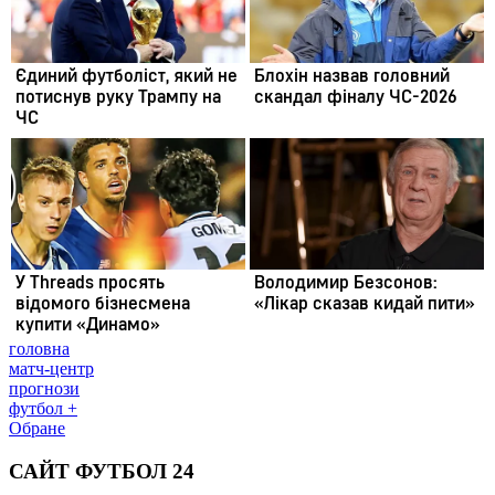
головна
матч-центр
прогнози
футбол +
Обране
САЙТ ФУТБОЛ 24