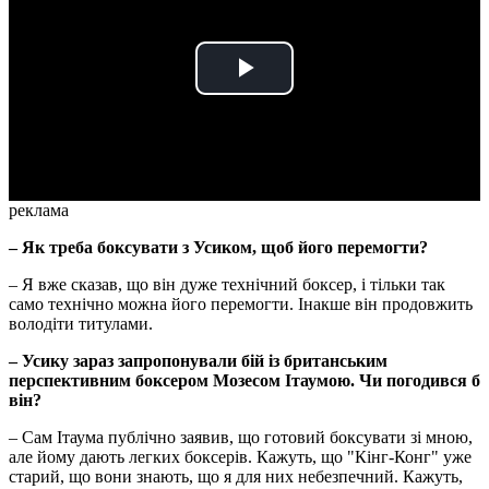
Play
Video
реклама
– Як треба боксувати з Усиком, щоб його перемогти?
– Я вже сказав, що він дуже технічний боксер, і тільки так
само технічно можна його перемогти. Інакше він продовжить
володіти титулами.
– Усику зараз запропонували бій із британським
перспективним боксером Мозесом Ітаумою. Чи погодився б
він?
– Сам Ітаума публічно заявив, що готовий боксувати зі мною,
але йому дають легких боксерів. Кажуть, що "Кінг-Конг" уже
старий, що вони знають, що я для них небезпечний. Кажуть,