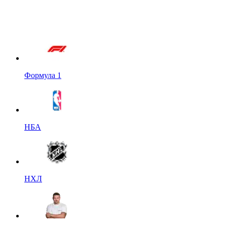
Формула 1
НБА
НХЛ