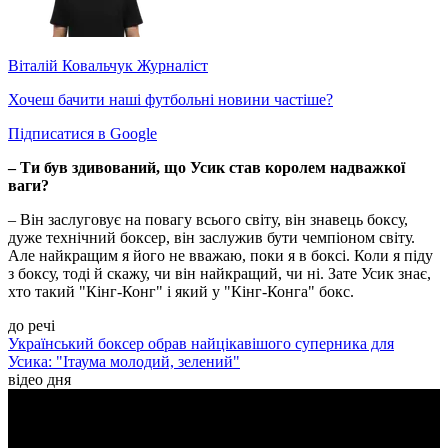
Віталій Ковальчук
Журналіст
Хочеш бачити наші футбольні новини частіше?
Підписатися в Google
– Ти був здивований, що Усик став королем надважкої
ваги?
– Він заслуговує на повагу всього світу, він знавець боксу,
дуже технічний боксер, він заслужив бути чемпіоном світу.
Але найкращим я його не вважаю, поки я в боксі. Коли я піду
з боксу, тоді й скажу, чи він найкращий, чи ні. Зате Усик знає,
хто такий "Кінг-Конг" і який у "Кінг-Конга" бокс.
до речі
Український боксер обрав найцікавішого суперника для
Усика: "Ітаума молодий, зелений"
відео дня