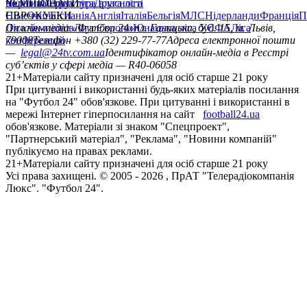
політика
Україна
ЧЕМПІОНАТИ
Перша ліга
Структура власності
Друга ліга
Німеччина
ЄВРОКУБКИ
Іспанія
Англія
Італія
Бельгія
МЛС
Нідерланди
Франція
П
Ліга чемпіонів
Онлайн-медіа «Футбол 24»
Ліга Європи
Юнацька ліга УЄФА
пл. Галицька, буд. 15, м. Львів,
Ліга
конференцій
79008
Телефон +380 (32) 229-77-77
Адреса електронної пошти
—
legal@24tv.com.ua
Ідентифікатор онлайн-медіа в Реєстрі
суб’єктів у сфері медіа — R40-06058
21+
Матеріали сайту призначені для осіб старше 21 року
При цитуванні і використанні будь-яких матеріалів посилання
на "Футбол 24" обов'язкове. При цитуванні і використанні в
мережі Інтернет гіперпосилання на сайт
football24.ua
обов'язкове. Матеріали зі знаком "Спецпроект",
"Партнерський матеріал", "Реклама", "Новини компаній"
публікуємо на правах реклами.
21+
Матеріали сайту призначені для осіб старше 21 року
Усi права захищенi. © 2005 -
2026
, ПрАТ "Телерадіокомпанія
Люкс". "Футбол 24".