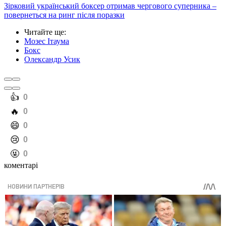
Зірковий український боксер отримав чергового суперника –
повернеться на ринг після поразки
Читайте ще
:
Мозес Ітаума
Бокс
Олександр Усик
️👍
0
️🔥
0
️😄
0
️😢
0
️🤬
0
коментарі