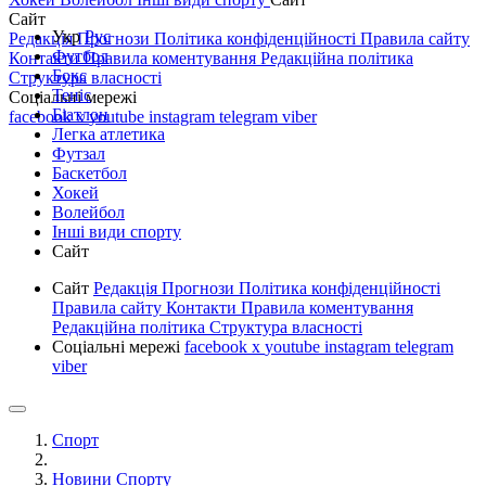
Сайт
Укр
Рус
Редакція
Прогнози
Політика конфіденційності
Правила сайту
Футбол
Контакти
Правила коментування
Редакційна політика
Бокс
Структура власності
Теніс
Соціальні мережі
Біатлон
facebook
x
youtube
instagram
telegram
viber
Легка атлетика
Футзал
Баскетбол
Хокей
Волейбол
Інші види спорту
Сайт
Сайт
Редакція
Прогнози
Політика конфіденційності
Правила сайту
Контакти
Правила коментування
Редакційна політика
Структура власності
Соціальні мережі
facebook
x
youtube
instagram
telegram
viber
Спорт
Новини Спорту