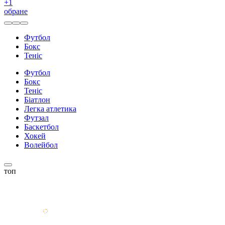
+
1
обране
Футбол
Бокс
Теніс
Футбол
Бокс
Теніс
Біатлон
Легка атлетика
Футзал
Баскетбол
Хокей
Волейбол
топ