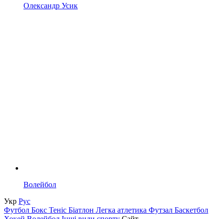
Олександр Усик
Волейбол
Укр
Рус
Футбол
Бокс
Теніс
Біатлон
Легка атлетика
Футзал
Баскетбол
Хокей
Волейбол
Інші види спорту
Сайт