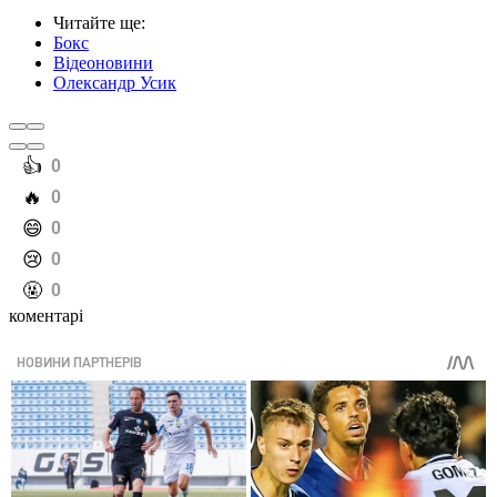
Читайте ще
:
Бокс
Відеоновини
Олександр Усик
️👍
0
️🔥
0
️😄
0
️😢
0
️🤬
0
коментарі