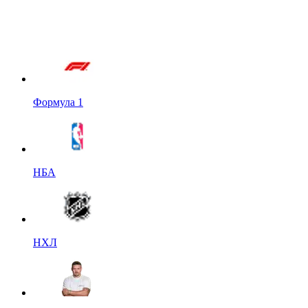
Формула 1
НБА
НХЛ