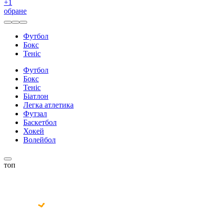
+
1
обране
Футбол
Бокс
Теніс
Футбол
Бокс
Теніс
Біатлон
Легка атлетика
Футзал
Баскетбол
Хокей
Волейбол
топ