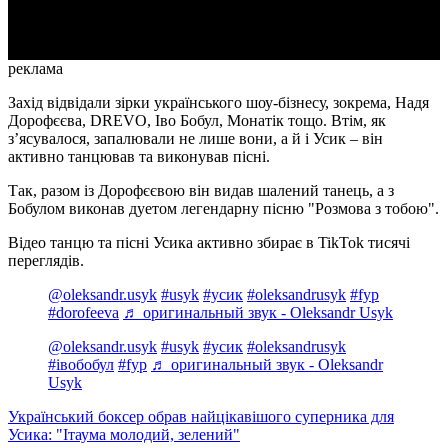
Video
реклама
Захід відвідали зірки українського шоу-бізнесу, зокрема, Надя
Дорофєєва, DREVO, Іво Бобул, Монатік тощо. Втім, як
з’ясувалося, запалювали не лише вони, а й і Усик – він
активно танцював та виконував пісні.
Так, разом із Дорофєєвою він видав шалений танець, а з
Бобулом виконав дуетом легендарну пісню "Розмова з тобою".
Відео танцю та пісні Усика активно збирає в TikTok тисячі
переглядів.
@oleksandr.usyk
#usyk
#усик
#oleksandrusyk
#fyp
#dorofeeva
♬ оригинальный звук - Oleksandr Usyk
@oleksandr.usyk
#usyk
#усик
#oleksandrusyk
#івобобул
#fyp
♬ оригинальный звук - Oleksandr
Usyk
Український боксер обрав найцікавішого суперника для
Усика: "Ітаума молодий, зелений"