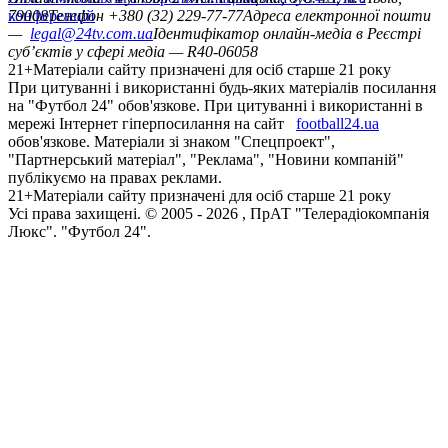
конференцій
79008
Телефон +380 (32) 229-77-77
Адреса електронної пошти
—
legal@24tv.com.ua
Ідентифікатор онлайн-медіа в Реєстрі
суб’єктів у сфері медіа — R40-06058
21+
Матеріали сайту призначені для осіб старше 21 року
При цитуванні і використанні будь-яких матеріалів посилання
на "Футбол 24" обов'язкове. При цитуванні і використанні в
мережі Інтернет гіперпосилання на сайт
football24.ua
обов'язкове. Матеріали зі знаком "Спецпроект",
"Партнерський матеріал", "Реклама", "Новини компаній"
публікуємо на правах реклами.
21+
Матеріали сайту призначені для осіб старше 21 року
Усi права захищенi. © 2005 -
2026
, ПрАТ "Телерадіокомпанія
Люкс". "Футбол 24".