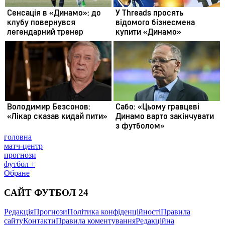
головна
матч-центр
прогнози
футбол +
Обране
САЙТ ФУТБОЛ 24
Редакція
Прогнози
Політика конфіденційності
Правила
сайту
Контакти
Правила коментування
Редакційна