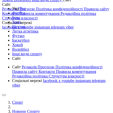
Сайт
Укр
Рус
Редакція
Прогнози
Політика конфіденційності
Правила сайту
Футбол
Контакти
Правила коментування
Редакційна політика
Бокс
Структура власності
Теніс
Соціальні мережі
Біатлон
facebook
x
youtube
instagram
telegram
viber
Легка атлетика
Футзал
Баскетбол
Хокей
Волейбол
Інші види спорту
Сайт
Сайт
Редакція
Прогнози
Політика конфіденційності
Правила сайту
Контакти
Правила коментування
Редакційна політика
Структура власності
Соціальні мережі
facebook
x
youtube
instagram
telegram
viber
Спорт
Новини Спорту