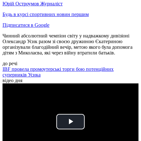
Юрій Остроумов
Журналіст
Будь в курсі спортивних новин першим
Підписатися в Google
Чинний абсолютний чемпіон світу у надважкому дивізіоні
Олександр Усик разом зі своєю дружиною Єкатериною
організували благодійний вечір, метою якого була допомога
дітям з Миколаєва, які через війну втратили батьків.
до речі
IBF провела промоутерські торги бою потенційних
суперників Усика
відео дня
Play