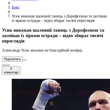
Бокс
Усик виконав шалений танець з Дорофєєвою та заспівав
із зіркою естради – відео збирає тисячі переглядів
Усик виконав шалений танець з Дорофєєвою та
заспівав із зіркою естради – відео збирає тисячі
переглядів
Александр Усик запалив на благодійній вечірці.
Поділитись
0
коментарі