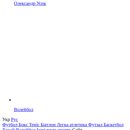
Олександр Усик
Волейбол
Укр
Рус
Футбол
Бокс
Теніс
Біатлон
Легка атлетика
Футзал
Баскетбол
Хокей
Волейбол
Інші види спорту
Сайт