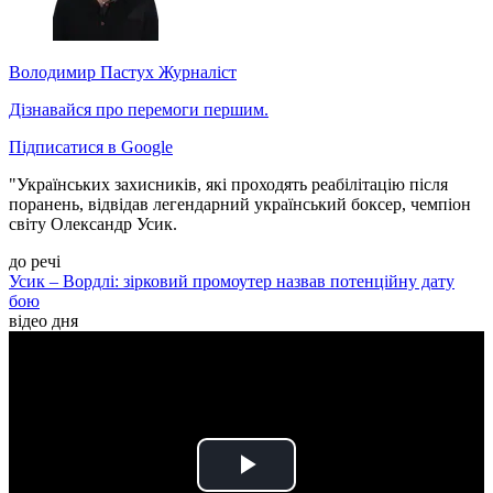
Володимир Пастух
Журналіст
Дізнавайся про перемоги першим.
Підписатися в Google
"Українських захисників, які проходять реабілітацію після
поранень, відвідав легендарний український боксер, чемпіон
світу Олександр Усик.
до речі
Усик – Вордлі: зірковий промоутер назвав потенційну дату
бою
відео дня
Play