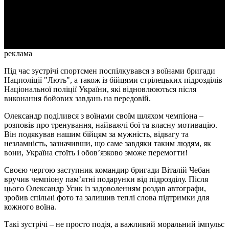
Video
реклама
Під час зустрічі спортсмен поспілкувався з воїнами бригади
Нацполіції "Лють", а також із бійцями стрілецьких підрозділів
Національної поліції України, які відновлюються після
виконання бойових завдань на передовій.
Олександр поділився з воїнами своїм шляхом чемпіона –
розповів про тренування, найважчі бої та власну мотивацію.
Він подякував нашим бійцям за мужність, відвагу та
незламність, зазначивши, що саме завдяки таким людям, як
вони, Україна стоїть і обов’язково зможе перемогти!
Своєю чергою заступник командир бригади Віталій Чебан
вручив чемпіону пам’ятні подарунки від підрозділу. Після
цього Олександр Усик із задоволенням роздав автографи,
зробив спільні фото та залишив теплі слова підтримки для
кожного воїна.
Такі зустрічі – не просто подія, а важливий моральний імпульс