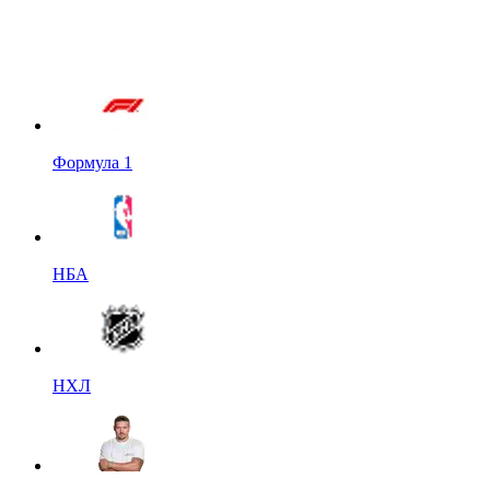
Формула 1
НБА
НХЛ