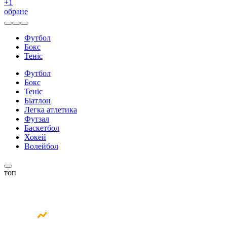
+
1
обране
Футбол
Бокс
Теніс
Футбол
Бокс
Теніс
Біатлон
Легка атлетика
Футзал
Баскетбол
Хокей
Волейбол
топ