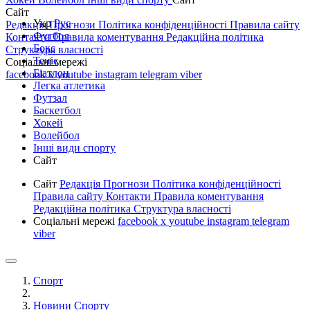
Сайт
Укр
Рус
Редакція
Прогнози
Політика конфіденційності
Правила сайту
Футбол
Контакти
Правила коментування
Редакційна політика
Бокс
Структура власності
Теніс
Соціальні мережі
Біатлон
facebook
x
youtube
instagram
telegram
viber
Легка атлетика
Футзал
Баскетбол
Хокей
Волейбол
Інші види спорту
Сайт
Сайт
Редакція
Прогнози
Політика конфіденційності
Правила сайту
Контакти
Правила коментування
Редакційна політика
Структура власності
Соціальні мережі
facebook
x
youtube
instagram
telegram
viber
Спорт
Новини Спорту