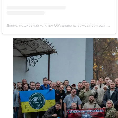
Допис, поширений «Лють» Об'єднана штурмова бригада Національної поліції України (@liut.npu)