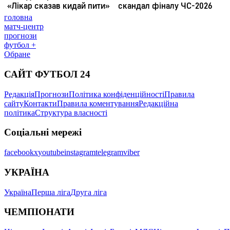
головна
матч-центр
прогнози
футбол +
Обране
САЙТ ФУТБОЛ 24
Редакція
Прогнози
Політика конфіденційності
Правила
сайту
Контакти
Правила коментування
Редакційна
політика
Структура власності
Соціальні мережі
facebook
x
youtube
instagram
telegram
viber
УКРАЇНА
Україна
Перша ліга
Друга ліга
ЧЕМПІОНАТИ