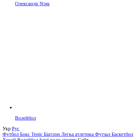
Олександр Усик
Волейбол
Укр
Рус
Футбол
Бокс
Теніс
Біатлон
Легка атлетика
Футзал
Баскетбол
Хокей
Волейбол
Інші види спорту
Сайт