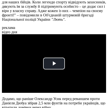
для наших бійців. Коли легенди спорту відвідують захисників,
дякують їм за службу й підтримують особисто – це додає сил і
віри у власну справу. Адже кожен із них – чемпіон на своєму
фронті!" – повідомили в Об'єднаній штурмовій бригаді
Національної поліції України
"Лють"
.
реклама
відео дня
Play
Video
Додамо, що раніше Олександр Усик перед реваншем проти
Даніеля Дюбуа зібрав 2,5 млн фунтів на потреби українців, що
втратили домівки через війну.