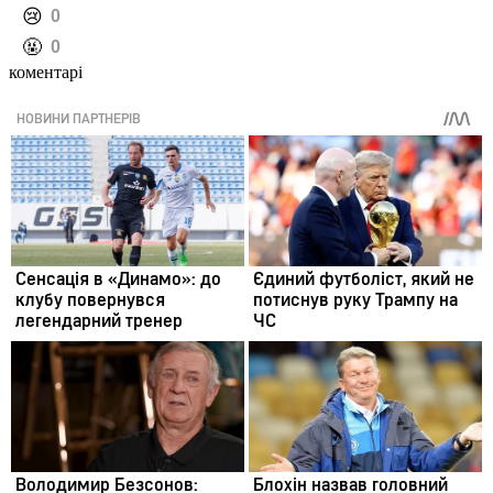
️😢
0
️🤬
0
коментарі