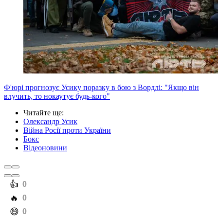
Ф'юрі прогнозує Усику поразку в бою з Вордлі: "Якщо він
влучить, то нокаутує будь-кого"
Читайте ще
:
Олександр Усик
Війна Росії проти України
Бокс
Відеоновини
️👍
0
️🔥
0
️😄
0