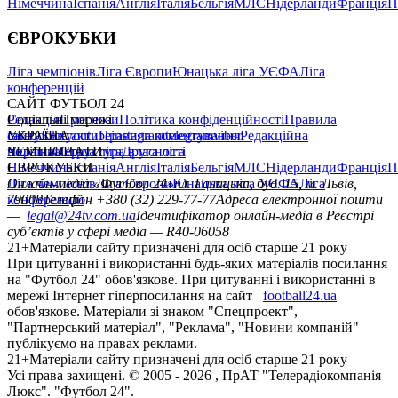
Німеччина
Іспанія
Англія
Італія
Бельгія
МЛС
Нідерланди
Франція
П
ЄВРОКУБКИ
Ліга чемпіонів
Ліга Європи
Юнацька ліга УЄФА
Ліга
конференцій
САЙТ ФУТБОЛ 24
Редакція
Соціальні мережі
Прогнози
Політика конфіденційності
Правила
сайту
facebook
УКРАЇНА
Контакти
x
youtube
Правила коментування
instagram
telegram
viber
Редакційна
політика
Україна
ЧЕМПІОНАТИ
Перша ліга
Структура власності
Друга ліга
Німеччина
ЄВРОКУБКИ
Іспанія
Англія
Італія
Бельгія
МЛС
Нідерланди
Франція
П
Ліга чемпіонів
Онлайн-медіа «Футбол 24»
Ліга Європи
Юнацька ліга УЄФА
пл. Галицька, буд. 15, м. Львів,
Ліга
конференцій
79008
Телефон +380 (32) 229-77-77
Адреса електронної пошти
—
legal@24tv.com.ua
Ідентифікатор онлайн-медіа в Реєстрі
суб’єктів у сфері медіа — R40-06058
21+
Матеріали сайту призначені для осіб старше 21 року
При цитуванні і використанні будь-яких матеріалів посилання
на "Футбол 24" обов'язкове. При цитуванні і використанні в
мережі Інтернет гіперпосилання на сайт
football24.ua
обов'язкове. Матеріали зі знаком "Спецпроект",
"Партнерський матеріал", "Реклама", "Новини компаній"
публікуємо на правах реклами.
21+
Матеріали сайту призначені для осіб старше 21 року
Усi права захищенi. © 2005 -
2026
, ПрАТ "Телерадіокомпанія
Люкс". "Футбол 24".