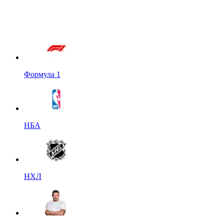
Формула 1
НБА
НХЛ