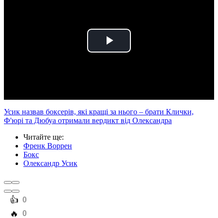
Play
Video
Усик назвав боксерів, які кращі за нього – брати Клички,
Ф'юрі та Дюбуа отримали вердикт від Олександра
Читайте ще
:
Френк Воррен
Бокс
Олександр Усик
️👍
0
️🔥
0