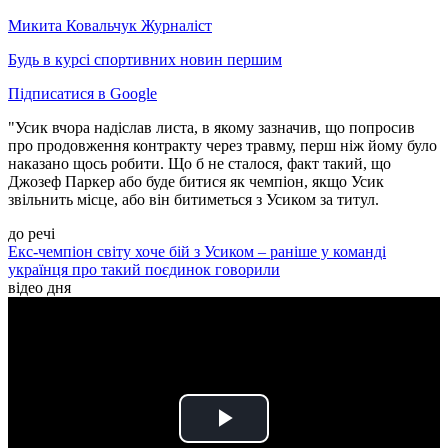
Микита Ковальчук
Журналіст
Будь в курсі спортивних новин першим
Підписатися в Google
"Усик вчора надіслав листа, в якому зазначив, що попросив
про продовження контракту через травму, перш ніж йому було
наказано щось робити. Що б не сталося, факт такий, що
Джозеф Паркер або буде битися як чемпіон, якщо Усик
звільнить місце, або він битиметься з Усиком за титул.
до речі
Екс-чемпіон світу хоче бій з Усиком – раніше у команді
українця про такий поєдинок говорили
відео дня
Play