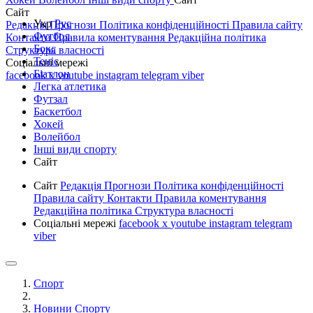
Сайт
Укр
Рус
Редакція
Прогнози
Політика конфіденційності
Правила сайту
Футбол
Контакти
Правила коментування
Редакційна політика
Бокс
Структура власності
Теніс
Соціальні мережі
Біатлон
facebook
x
youtube
instagram
telegram
viber
Легка атлетика
Футзал
Баскетбол
Хокей
Волейбол
Інші види спорту
Сайт
Сайт
Редакція
Прогнози
Політика конфіденційності
Правила сайту
Контакти
Правила коментування
Редакційна політика
Структура власності
Соціальні мережі
facebook
x
youtube
instagram
telegram
viber
Спорт
Новини Спорту