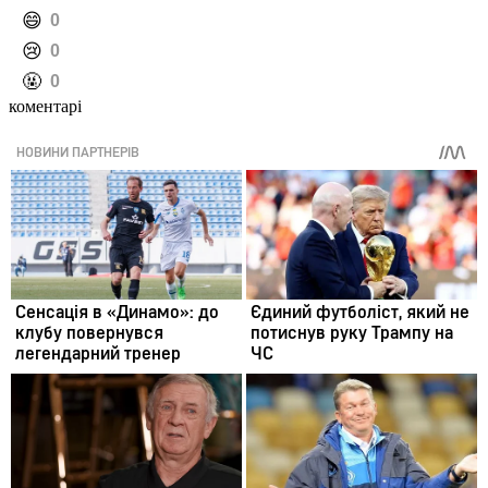
️😄
0
️😢
0
️🤬
0
коментарі