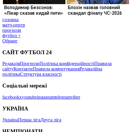
головна
матч-центр
прогнози
футбол +
Обране
САЙТ ФУТБОЛ 24
Редакція
Прогнози
Політика конфіденційності
Правила
сайту
Контакти
Правила коментування
Редакційна
політика
Структура власності
Соціальні мережі
facebook
x
youtube
instagram
telegram
viber
УКРАЇНА
Україна
Перша ліга
Друга ліга
ЧЕМПІОНАТИ