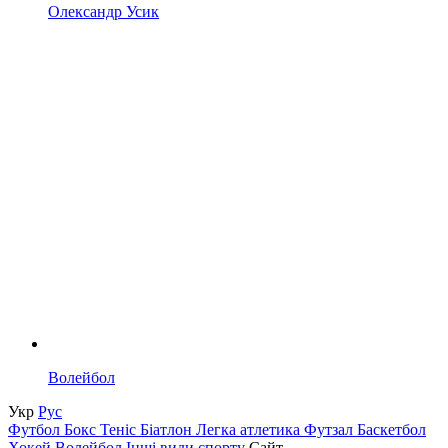
Олександр Усик
Волейбол
Укр
Рус
Футбол
Бокс
Теніс
Біатлон
Легка атлетика
Футзал
Баскетбол
Хокей
Волейбол
Інші види спорту
Сайт