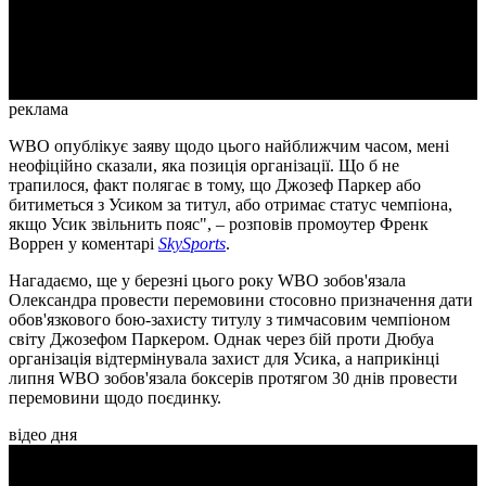
Video
реклама
WBO опублікує заяву щодо цього найближчим часом, мені
неофіційно сказали, яка позиція організації. Що б не
трапилося, факт полягає в тому, що Джозеф Паркер або
битиметься з Усиком за титул, або отримає статус чемпіона,
якщо Усик звільнить пояс", – розповів промоутер Френк
Воррен у коментарі
SkySports
.
Нагадаємо, ще у березні цього року WBO зобов'язала
Олександра провести перемовини стосовно призначення дати
обов'язкового бою-захисту титулу з тимчасовим чемпіоном
світу Джозефом Паркером. Однак через бій проти Дюбуа
організація відтермінувала захист для Усика, а наприкінці
липня WBO зобов'язала боксерів протягом 30 днів провести
перемовини щодо поєдинку.
відео дня