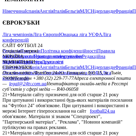
Німеччина
Іспанія
Англія
Італія
Бельгія
МЛС
Нідерланди
Франція
П
ЄВРОКУБКИ
Ліга чемпіонів
Ліга Європи
Юнацька ліга УЄФА
Ліга
конференцій
САЙТ ФУТБОЛ 24
Редакція
Соціальні мережі
Прогнози
Політика конфіденційності
Правила
сайту
facebook
УКРАЇНА
Контакти
x
youtube
Правила коментування
instagram
telegram
viber
Редакційна
політика
Україна
ЧЕМПІОНАТИ
Перша ліга
Структура власності
Друга ліга
Німеччина
ЄВРОКУБКИ
Іспанія
Англія
Італія
Бельгія
МЛС
Нідерланди
Франція
П
Ліга чемпіонів
Онлайн-медіа «Футбол 24»
Ліга Європи
Юнацька ліга УЄФА
пл. Галицька, буд. 15, м. Львів,
Ліга
конференцій
79008
Телефон +380 (32) 229-77-77
Адреса електронної пошти
—
legal@24tv.com.ua
Ідентифікатор онлайн-медіа в Реєстрі
суб’єктів у сфері медіа — R40-06058
21+
Матеріали сайту призначені для осіб старше 21 року
При цитуванні і використанні будь-яких матеріалів посилання
на "Футбол 24" обов'язкове. При цитуванні і використанні в
мережі Інтернет гіперпосилання на сайт
football24.ua
обов'язкове. Матеріали зі знаком "Спецпроект",
"Партнерський матеріал", "Реклама", "Новини компаній"
публікуємо на правах реклами.
21+
Матеріали сайту призначені для осіб старше 21 року