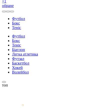
+
1
обране
Футбол
Бокс
Теніс
Футбол
Бокс
Теніс
Біатлон
Легка атлетика
Футзал
Баскетбол
Хокей
Волейбол
топ