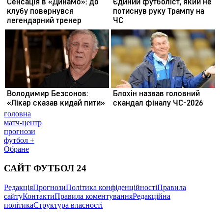
головна
матч-центр
прогнози
футбол +
Обране
САЙТ ФУТБОЛ 24
Редакція
Прогнози
Політика конфіденційності
Правила
сайту
Контакти
Правила коментування
Редакційна
політика
Структура власності