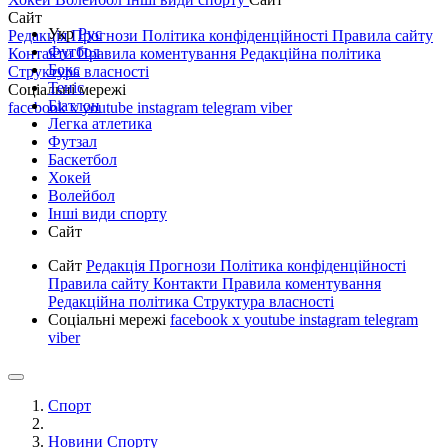
Сайт
Укр
Рус
Редакція
Прогнози
Політика конфіденційності
Правила сайту
Футбол
Контакти
Правила коментування
Редакційна політика
Бокс
Структура власності
Теніс
Соціальні мережі
Біатлон
facebook
x
youtube
instagram
telegram
viber
Легка атлетика
Футзал
Баскетбол
Хокей
Волейбол
Інші види спорту
Сайт
Сайт
Редакція
Прогнози
Політика конфіденційності
Правила сайту
Контакти
Правила коментування
Редакційна політика
Структура власності
Соціальні мережі
facebook
x
youtube
instagram
telegram
viber
Спорт
Новини Спорту