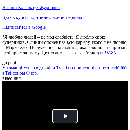
Віталій Ковальчук
Журналіст
Будь в курсі спортивних новин першим
Підписатися в Google
"Я люблю людей – це моя слабкість. Я люблю своїх
суперників. Єдиний опонент за всю кар'єру, якого я не люблю
– Марко Хук. Це дуже погана людина, яка говорила неприємні
речі про мою маму. Це погано..." – сказав Усик для
DAZN
.
до речі
У команді Усика відповіли Туркі на пропозицію про третій бій
з Тайсоном Ф'юрі
відео дня
Play