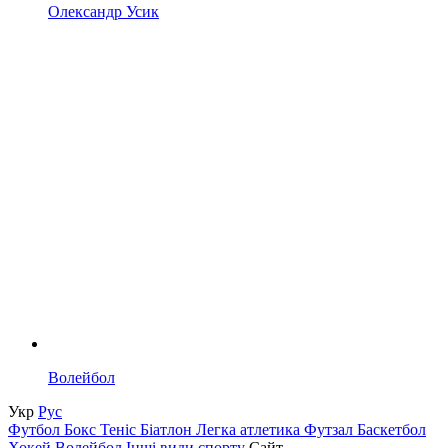
Олександр Усик
Волейбол
Укр
Рус
Футбол
Бокс
Теніс
Біатлон
Легка атлетика
Футзал
Баскетбол
Хокей
Волейбол
Інші види спорту
Сайт