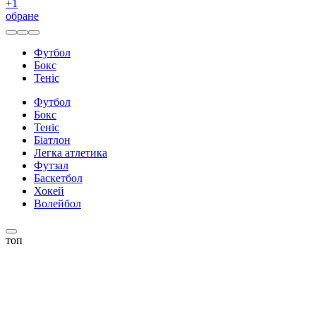
+
1
обране
Футбол
Бокс
Теніс
Футбол
Бокс
Теніс
Біатлон
Легка атлетика
Футзал
Баскетбол
Хокей
Волейбол
топ