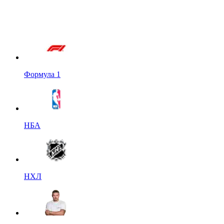
Формула 1
НБА
НХЛ