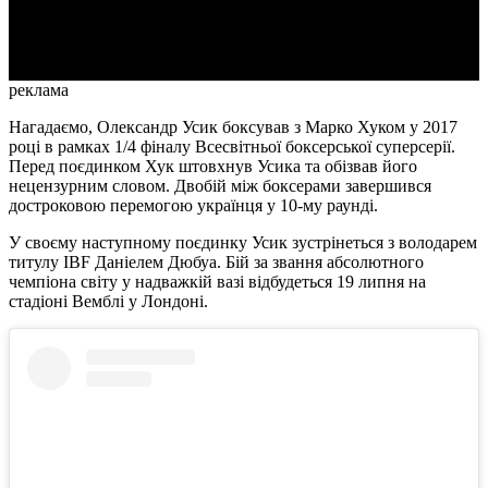
Video
реклама
Нагадаємо, Олександр Усик боксував з Марко Хуком у 2017
році в рамках 1/4 фіналу Всесвітньої боксерської суперсерії.
Перед поєдинком Хук штовхнув Усика та обізвав його
нецензурним словом. Двобій між боксерами завершився
достроковою перемогою українця у 10-му раунді.
У своєму наступному поєдинку Усик зустрінеться з володарем
титулу IBF Даніелем Дюбуа. Бій за звання абсолютного
чемпіона світу у надважкій вазі відбудеться 19 липня на
стадіоні Вемблі у Лондоні.