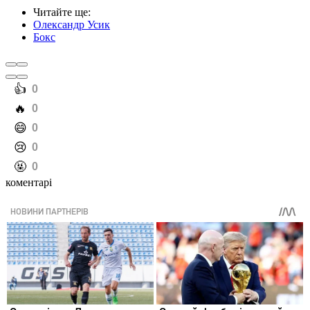
Читайте ще
:
Олександр Усик
Бокс
️👍
0
️🔥
0
️😄
0
️😢
0
️🤬
0
коментарі