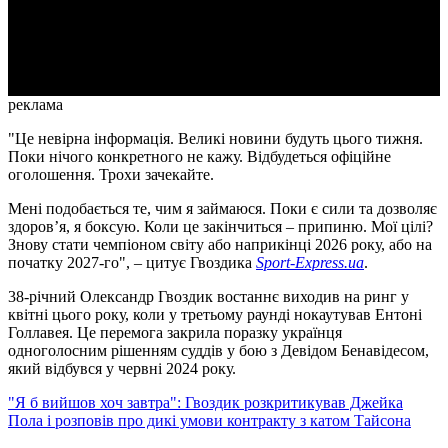
Video
реклама
"Це невірна інформація. Великі новини будуть цього тижня.
Поки нічого конкретного не кажу. Відбудеться офіційне
оголошення. Трохи зачекайте.
Мені подобається те, чим я займаюся. Поки є сили та дозволяє
здоров’я, я боксую. Коли це закінчиться – припиню. Мої цілі?
Знову стати чемпіоном світу або наприкінці 2026 року, або на
початку 2027-го", – цитує Гвоздика
Sport-Express.ua
.
38-річний Олександр Гвоздик востаннє виходив на ринг у
квітні цього року, коли у третьому раунді нокаутував Ентоні
Голлавея. Це перемога закрила поразку українця
одноголосним рішенням суддів у бою з Девідом Бенавідесом,
який відбувся у червні 2024 року.
"Я б вийшов хоч завтра": Гвоздик розкритикував Джейка
Пола і розповів про дикі умови контракту з катом Тайсона