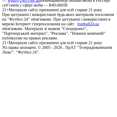
—
legal@24tv.com.ua
Ідентифікатор онлайн-медіа в Реєстрі
суб’єктів у сфері медіа — R40-06058
21+
Матеріали сайту призначені для осіб старше 21 року
При цитуванні і використанні будь-яких матеріалів посилання
на "Футбол 24" обов'язкове. При цитуванні і використанні в
мережі Інтернет гіперпосилання на сайт
football24.ua
обов'язкове. Матеріали зі знаком "Спецпроект",
"Партнерський матеріал", "Реклама", "Новини компаній"
публікуємо на правах реклами.
21+
Матеріали сайту призначені для осіб старше 21 року
Усi права захищенi. © 2005 -
2026
, ПрАТ "Телерадіокомпанія
Люкс". "Футбол 24".