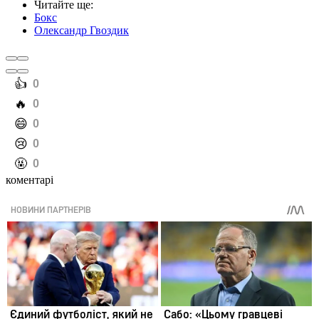
Читайте ще
:
Бокс
Олександр Гвоздик
️👍
0
️🔥
0
️😄
0
️😢
0
️🤬
0
коментарі