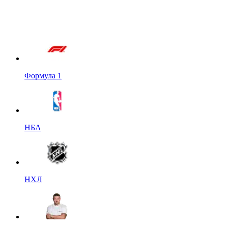
Формула 1
НБА
НХЛ