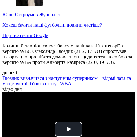
Юрій Остроумов
Журналіст
Хочеш бачити наші футбольні новини частіше?
Підписатися в Google
Колишній чемпіон світу з боксу у напівважкій категорії за
версією WBC Олександр Гвоздик (21-2, 17 КО) спростував
інформацію про нібито домовленість щодо титульного бою за
версією WBA проти Альберта Раміреса (22-0, 19 КО).
до речі
Гвоздик визначився з наступним суперником – відомі дата та
місце зустрічі бою за титул WBA
відео дня
Play