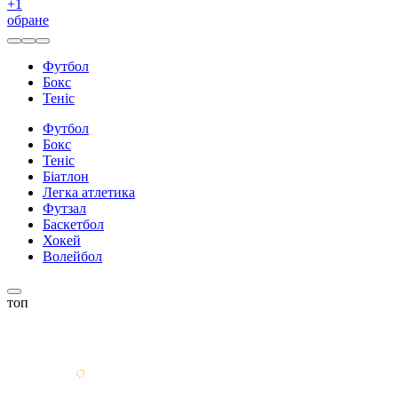
+
1
обране
Футбол
Бокс
Теніс
Футбол
Бокс
Теніс
Біатлон
Легка атлетика
Футзал
Баскетбол
Хокей
Волейбол
топ