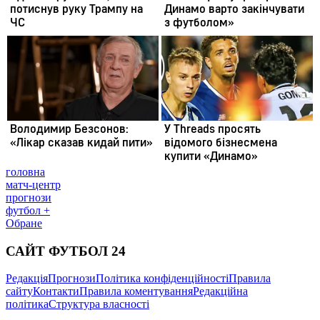
головна
матч-центр
прогнози
футбол +
Обране
САЙТ ФУТБОЛ 24
Редакція
Прогнози
Політика конфіденційності
Правила
сайту
Контакти
Правила коментування
Редакційна
політика
Структура власності