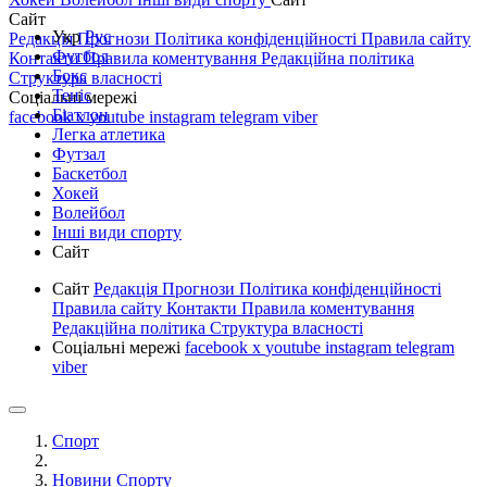
Сайт
Укр
Рус
Редакція
Прогнози
Політика конфіденційності
Правила сайту
Футбол
Контакти
Правила коментування
Редакційна політика
Бокс
Структура власності
Теніс
Соціальні мережі
Біатлон
facebook
x
youtube
instagram
telegram
viber
Легка атлетика
Футзал
Баскетбол
Хокей
Волейбол
Інші види спорту
Сайт
Сайт
Редакція
Прогнози
Політика конфіденційності
Правила сайту
Контакти
Правила коментування
Редакційна політика
Структура власності
Соціальні мережі
facebook
x
youtube
instagram
telegram
viber
Спорт
Новини Спорту