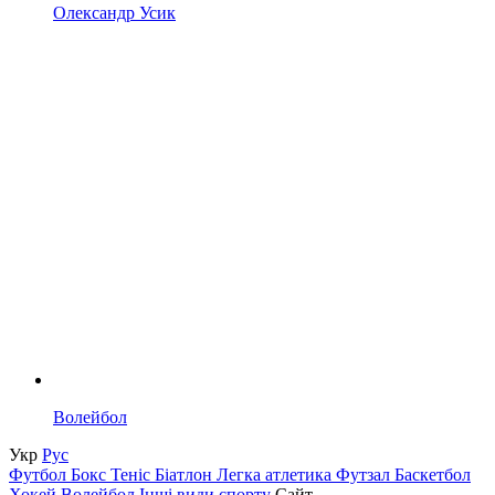
Олександр Усик
Волейбол
Укр
Рус
Футбол
Бокс
Теніс
Біатлон
Легка атлетика
Футзал
Баскетбол
Хокей
Волейбол
Інші види спорту
Сайт