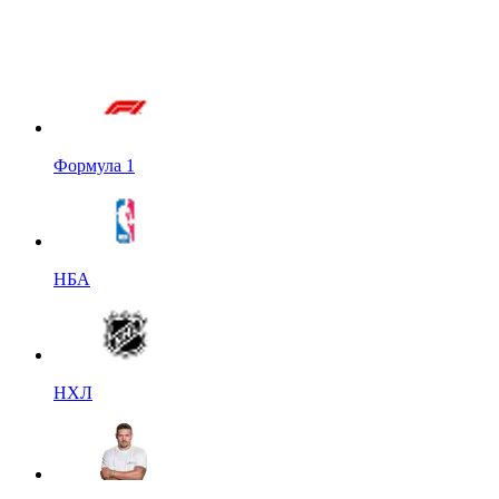
Формула 1
НБА
НХЛ