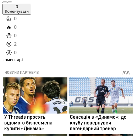
0
Коментувати
️👍
0
️🔥
0
️😄
0
️😢
2
️🤬
0
коментарі