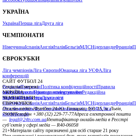
УКРАЇНА
Україна
Перша ліга
Друга ліга
ЧЕМПІОНАТИ
Німеччина
Іспанія
Англія
Італія
Бельгія
МЛС
Нідерланди
Франція
П
ЄВРОКУБКИ
Ліга чемпіонів
Ліга Європи
Юнацька ліга УЄФА
Ліга
конференцій
САЙТ ФУТБОЛ 24
Редакція
Соціальні мережі
Прогнози
Політика конфіденційності
Правила
сайту
facebook
УКРАЇНА
Контакти
x
youtube
Правила коментування
instagram
telegram
viber
Редакційна
політика
Україна
ЧЕМПІОНАТИ
Перша ліга
Структура власності
Друга ліга
Німеччина
ЄВРОКУБКИ
Іспанія
Англія
Італія
Бельгія
МЛС
Нідерланди
Франція
П
Ліга чемпіонів
Онлайн-медіа «Футбол 24»
Ліга Європи
Юнацька ліга УЄФА
пл. Галицька, буд. 15, м. Львів,
Ліга
конференцій
79008
Телефон +380 (32) 229-77-77
Адреса електронної пошти
—
legal@24tv.com.ua
Ідентифікатор онлайн-медіа в Реєстрі
суб’єктів у сфері медіа — R40-06058
21+
Матеріали сайту призначені для осіб старше 21 року
При цитуванні і використанні будь-яких матеріалів посилання