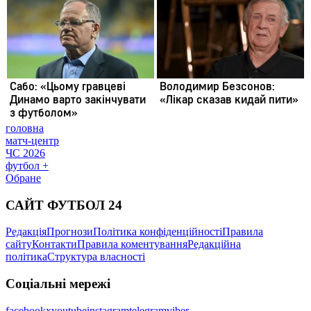
головна
матч-центр
ЧС 2026
футбол +
Обране
САЙТ ФУТБОЛ 24
Редакція
Прогнози
Політика конфіденційності
Правила
сайту
Контакти
Правила коментування
Редакційна
політика
Структура власності
Соціальні мережі
facebook
x
youtube
instagram
telegram
viber