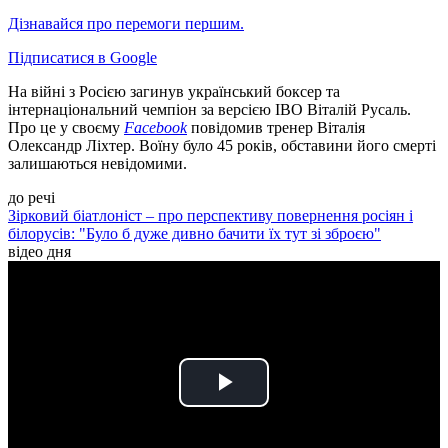
Дізнавайся про перемоги першим.
Підписатися в Google
На війні з Росією загинув український боксер та
інтернаціональний чемпіон за версією IBO Віталій Русаль.
Про це у своєму
Facebook
повідомив тренер Віталія
Олександр Ліхтер. Воїну було 45 років, обставини його смерті
залишаються невідомими.
до речі
Зірковий біатлоніст – про перспективу повернення росіян і
білорусів: "Було б дуже дивно бачити їх тут зі зброєю"
відео дня
Play