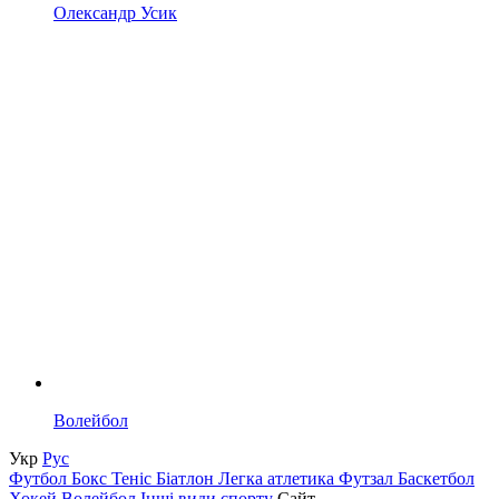
Олександр Усик
Волейбол
Укр
Рус
Футбол
Бокс
Теніс
Біатлон
Легка атлетика
Футзал
Баскетбол
Хокей
Волейбол
Інші види спорту
Сайт