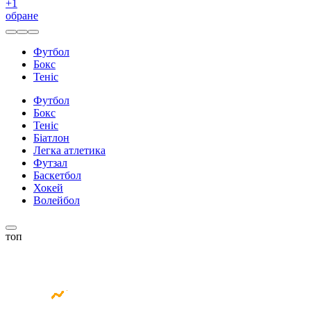
+
1
обране
Футбол
Бокс
Теніс
Футбол
Бокс
Теніс
Біатлон
Легка атлетика
Футзал
Баскетбол
Хокей
Волейбол
топ