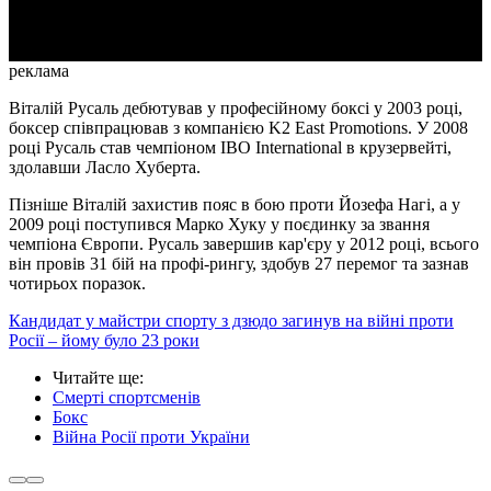
Video
реклама
Віталій Русаль дебютував у професійному боксі у 2003 році,
боксер співпрацював з компанією K2 East Promotions. У 2008
році Русаль став чемпіоном IBO International в крузервейті,
здолавши Ласло Хуберта.
Пізніше Віталій захистив пояс в бою проти Йозефа Нагі, а у
2009 році поступився Марко Хуку у поєдинку за звання
чемпіона Європи. Русаль завершив кар'єру у 2012 році, всього
він провів 31 бій на профі-рингу, здобув 27 перемог та зазнав
чотирьох поразок.
Кандидат у майстри спорту з дзюдо загинув на війні проти
Росії – йому було 23 роки
Читайте ще
:
Смерті спортсменів
Бокс
Війна Росії проти України