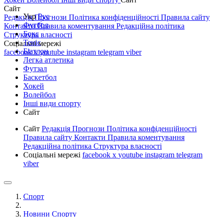
Сайт
Укр
Рус
Редакція
Прогнози
Політика конфіденційності
Правила сайту
Футбол
Контакти
Правила коментування
Редакційна політика
Бокс
Структура власності
Теніс
Соціальні мережі
Біатлон
facebook
x
youtube
instagram
telegram
viber
Легка атлетика
Футзал
Баскетбол
Хокей
Волейбол
Інші види спорту
Сайт
Сайт
Редакція
Прогнози
Політика конфіденційності
Правила сайту
Контакти
Правила коментування
Редакційна політика
Структура власності
Соціальні мережі
facebook
x
youtube
instagram
telegram
viber
Спорт
Новини Спорту