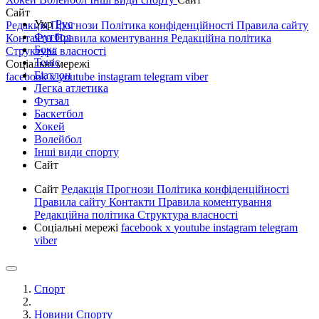
Сайт
Укр
Рус
Редакція
Прогнози
Політика конфіденційності
Правила сайту
Футбол
Контакти
Правила коментування
Редакційна політика
Бокс
Структура власності
Теніс
Соціальні мережі
Біатлон
facebook
x
youtube
instagram
telegram
viber
Легка атлетика
Футзал
Баскетбол
Хокей
Волейбол
Інші види спорту
Сайт
Сайт
Редакція
Прогнози
Політика конфіденційності
Правила сайту
Контакти
Правила коментування
Редакційна політика
Структура власності
Соціальні мережі
facebook
x
youtube
instagram
telegram
viber
Спорт
Новини Спорту