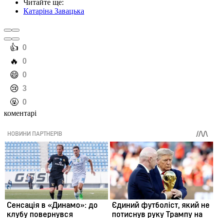
Читайте ще
:
Катаріна Завацька
️👍
0
️🔥
0
️😄
0
️😢
3
️🤬
0
коментарі