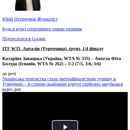
Юрій Остроумов
Журналіст
Будь в курсі спортивних новин першим
Підписатися в Google
ITF W35, Анталія (Туреччина), ґрунт, 1/4 фіналу
Катаріна Завацька (Україна, WTA № 335) – Анхела Фіта
Болуда (Іспанія, WTA № 262) – 1:2 (7:5, 3:6, 3:6)
до речі
Українська тенісистка стала чвертьфіналісткою турніру в
Туреччині – зі старою знайомою вдруге серйозно зарубалася
відео дня