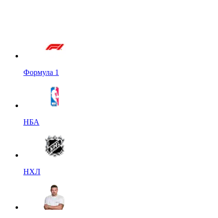
Формула 1
НБА
НХЛ