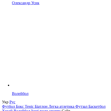
Олександр Усик
Волейбол
Укр
Рус
Футбол
Бокс
Теніс
Біатлон
Легка атлетика
Футзал
Баскетбол
Хокей
Волейбол
Інші види спорту
Сайт