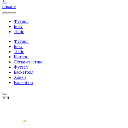
+
1
обране
Футбол
Бокс
Теніс
Футбол
Бокс
Теніс
Біатлон
Легка атлетика
Футзал
Баскетбол
Хокей
Волейбол
топ