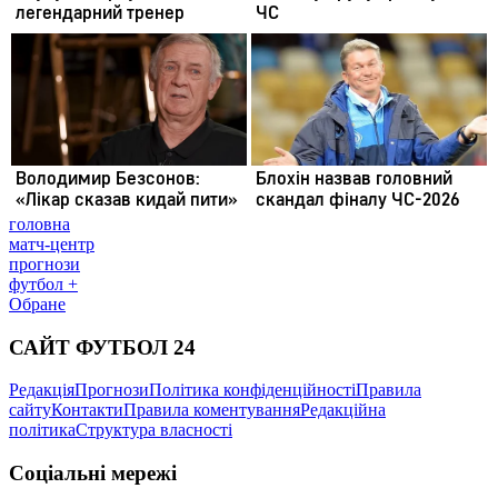
головна
матч-центр
прогнози
футбол +
Обране
САЙТ ФУТБОЛ 24
Редакція
Прогнози
Політика конфіденційності
Правила
сайту
Контакти
Правила коментування
Редакційна
політика
Структура власності
Соціальні мережі