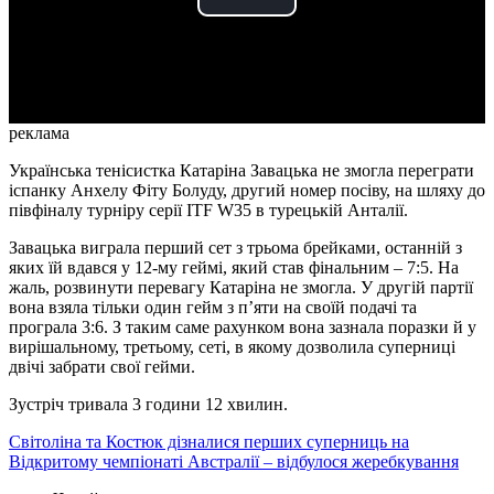
Play
Video
реклама
Українська тенісистка Катаріна Завацька не змогла переграти
іспанку Анхелу Фіту Болуду, другий номер посіву, на шляху до
півфіналу турніру серії ITF W35 в турецькій Анталії.
Завацька виграла перший сет з трьома брейками, останній з
яких їй вдався у 12-му геймі, який став фінальним – 7:5. На
жаль, розвинути перевагу Катаріна не змогла. У другій партії
вона взяла тільки один гейм з п’яти на своїй подачі та
програла 3:6. З таким саме рахунком вона зазнала поразки й у
вирішальному, третьому, сеті, в якому дозволила суперниці
двічі забрати свої гейми.
Зустріч тривала 3 години 12 хвилин.
Світоліна та Костюк дізналися перших суперниць на
Відкритому чемпіонаті Австралії – відбулося жеребкування