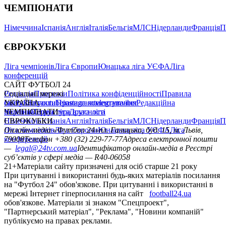
ЧЕМПІОНАТИ
Німеччина
Іспанія
Англія
Італія
Бельгія
МЛС
Нідерланди
Франція
П
ЄВРОКУБКИ
Ліга чемпіонів
Ліга Європи
Юнацька ліга УЄФА
Ліга
конференцій
САЙТ ФУТБОЛ 24
Редакція
Соціальні мережі
Прогнози
Політика конфіденційності
Правила
сайту
facebook
УКРАЇНА
Контакти
x
youtube
Правила коментування
instagram
telegram
viber
Редакційна
політика
Україна
ЧЕМПІОНАТИ
Перша ліга
Структура власності
Друга ліга
Німеччина
ЄВРОКУБКИ
Іспанія
Англія
Італія
Бельгія
МЛС
Нідерланди
Франція
П
Ліга чемпіонів
Онлайн-медіа «Футбол 24»
Ліга Європи
Юнацька ліга УЄФА
пл. Галицька, буд. 15, м. Львів,
Ліга
конференцій
79008
Телефон +380 (32) 229-77-77
Адреса електронної пошти
—
legal@24tv.com.ua
Ідентифікатор онлайн-медіа в Реєстрі
суб’єктів у сфері медіа — R40-06058
21+
Матеріали сайту призначені для осіб старше 21 року
При цитуванні і використанні будь-яких матеріалів посилання
на "Футбол 24" обов'язкове. При цитуванні і використанні в
мережі Інтернет гіперпосилання на сайт
football24.ua
обов'язкове. Матеріали зі знаком "Спецпроект",
"Партнерський матеріал", "Реклама", "Новини компаній"
публікуємо на правах реклами.