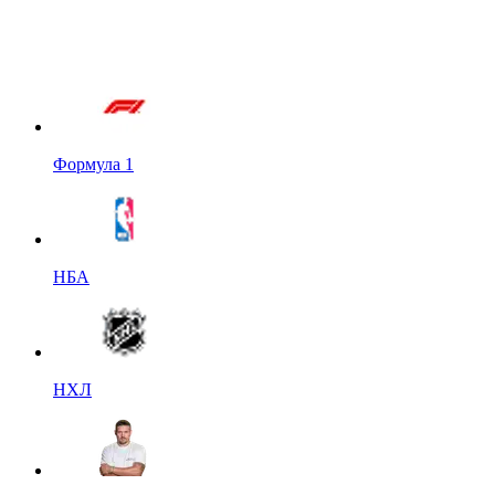
Формула 1
НБА
НХЛ