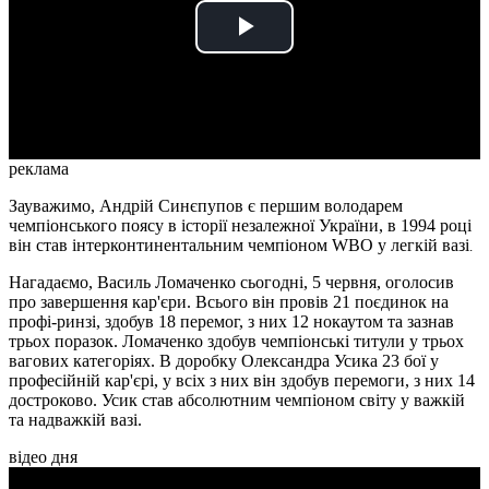
Play
Video
реклама
Зауважимо, Андрій Синєпупов є першим володарем
чемпіонського поясу в історії незалежної України, в 1994 році
він став інтерконтинентальним чемпіоном WBO у легкій вазі
.
Нагадаємо, Василь Ломаченко сьогодні, 5 червня, оголосив
про завершення кар'єри. Всього він провів 21 поєдинок на
профі-ринзі, здобув 18 перемог, з них 12 нокаутом та зазнав
трьох поразок. Ломаченко здобув чемпіонські титули у трьох
вагових категоріях. В доробку Олександра Усика 23 бої у
професійній кар'єрі, у всіх з них він здобув перемоги, з них 14
достроково. Усик став абсолютним чемпіоном світу у важкій
та надважкій вазі.
відео дня