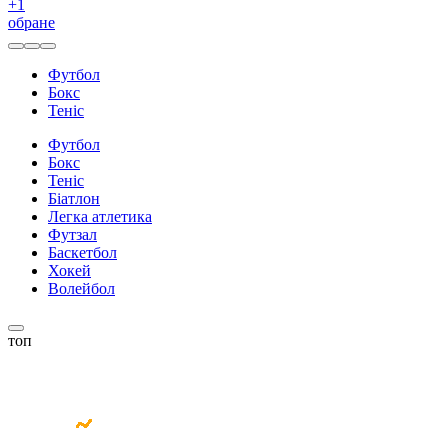
+
1
обране
Футбол
Бокс
Теніс
Футбол
Бокс
Теніс
Біатлон
Легка атлетика
Футзал
Баскетбол
Хокей
Волейбол
топ