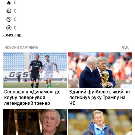
️🔥
0
️😄
0
️😢
0
️🤬
0
коментарі