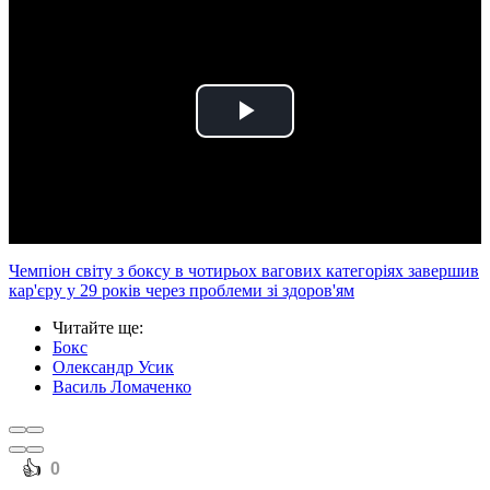
Play
Video
Чемпіон світу з боксу в чотирьох вагових категоріях завершив
кар'єру у 29 років через проблеми зі здоров'ям
Читайте ще
:
Бокс
Олександр Усик
Василь Ломаченко
️👍
0