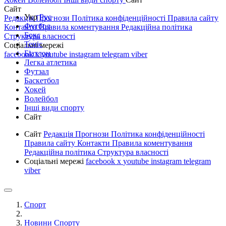
Сайт
Укр
Рус
Редакція
Прогнози
Політика конфіденційності
Правила сайту
Футбол
Контакти
Правила коментування
Редакційна політика
Бокс
Структура власності
Теніс
Соціальні мережі
Біатлон
facebook
x
youtube
instagram
telegram
viber
Легка атлетика
Футзал
Баскетбол
Хокей
Волейбол
Інші види спорту
Сайт
Сайт
Редакція
Прогнози
Політика конфіденційності
Правила сайту
Контакти
Правила коментування
Редакційна політика
Структура власності
Соціальні мережі
facebook
x
youtube
instagram
telegram
viber
Спорт
Новини Спорту