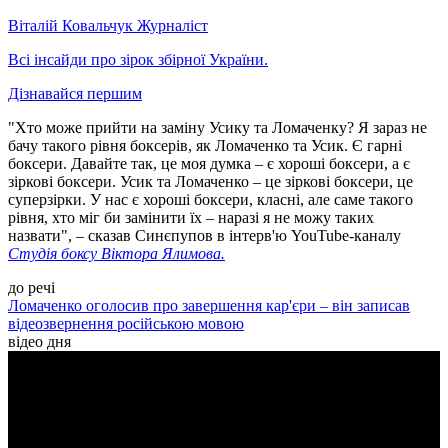
Віталій Ковальчук
Журналіст
Всі інсайди про зірок збірної України.
Дізнавайся першим
"Хто може прийти на заміну Усику та Ломаченку? Я зараз не
бачу такого рівня боксерів, як Ломаченко та Усик. Є гарні
боксери. Давайте так, це моя думка – є хороші боксери, а є
зіркові боксери. Усик та Ломаченко – це зіркові боксери, це
суперзірки. У нас є хороші боксери, класні, але саме такого
рівня, хто міг би замінити їх – наразі я не можу таких
назвати", – сказав Синєпупов в інтерв'ю YouTube-каналу
Студія боксу Віктора Ялимова.
до речі
Ломаченко оголосив про завершення кар'єри – він записав
відеозвернення російською мовою
відео дня