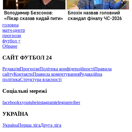
головна
матч-центр
прогнози
футбол +
Обране
САЙТ ФУТБОЛ 24
Редакція
Прогнози
Політика конфіденційності
Правила
сайту
Контакти
Правила коментування
Редакційна
політика
Структура власності
Соціальні мережі
facebook
x
youtube
instagram
telegram
viber
УКРАЇНА
Україна
Перша ліга
Друга ліга