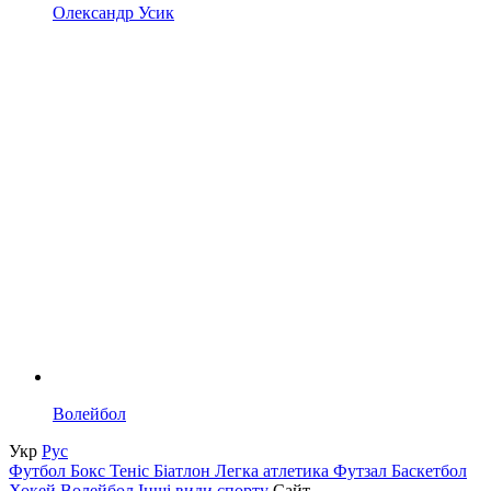
Олександр Усик
Волейбол
Укр
Рус
Футбол
Бокс
Теніс
Біатлон
Легка атлетика
Футзал
Баскетбол
Хокей
Волейбол
Інші види спорту
Сайт