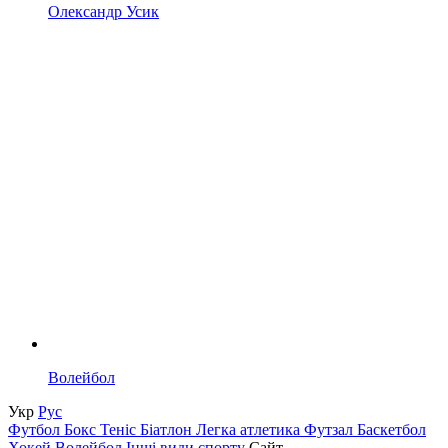
Олександр Усик
Волейбол
Укр
Рус
Футбол
Бокс
Теніс
Біатлон
Легка атлетика
Футзал
Баскетбол
Хокей
Волейбол
Інші види спорту
Сайт