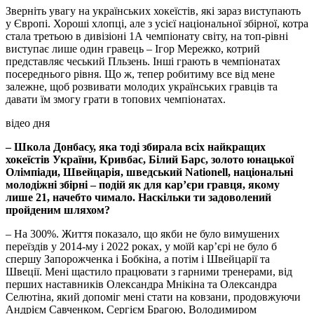
Зверніть увагу на українських хокеїстів, які зараз виступають
у Європі. Хороші хлопці, але з усієї національної збірної, котра
стала третьою в дивізіоні 1А чемпіонату світу, на топ-рівні
виступає лише один гравець – Ігор Мережко, котрий
представляє чеський Пльзень. Інші грають в чемпіонатах
посереднього рівня. Що ж, тепер робитиму все від мене
залежне, щоб розвивати молодих українських гравців та
давати їм змогу грати в топових чемпіонатах.
відео дня
– Школа Донбасу, яка тоді збирала всіх найкращих
хокеїстів України, Кривбас, Білий Барс, золото юнацької
Олімпіади, Швейцарія, шведський Nationell, національні
молодіжні збірні – подій як для кар’єри гравця, якому
лише 21, начебто чимало. Наскільки ти задоволений
пройденим шляхом?
– На 300%. Життя показало, що якби не було вимушених
переїздів у 2014-му і 2022 роках, у моїй кар’єрі не було б
спершу Запорожченка і Бобкіна, а потім і Швейцарії та
Швеції. Мені щастило працювати з гарними тренерами, від
перших наставників Олександра Мнікіна та Олександра
Селютіна, який допоміг мені стати на ковзани, продовжуючи
Андрієм Савченком, Сергієм Брагою, Володимиром