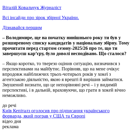
Віталій Ковальчук
Журналіст
Всі інсайди про зірок збірної України.
Дізнавайся першим
– Володимире, ще на початку нинішнього року ти був у
розширеному списку кандидатів у національну збірну. Тому
прочитати перед стартом сезону-2025/26 про те, що ти
завершуєш кар’єру, було доволі несподівано. Що сталося?
– Якщо коротко, то тверезо оцінив ситуацію, визначився з
перспективами на майбутнє. Порівняв, що на мене очікує
впродовж найближчих трьох-чотирьох років у хокеї з
агентською діяльністю, якою я врешті й вирішив займатися.
Змушений визнати, що це непорівняні речі – і у видимій
перспективі, і в дальній, враховуючи, що грати в хокей вічно
неможливо.
до речі
Київ Кепіталз оголосив про підписання українського
форварда, який пограв у США та Європі
відео дня
реклама