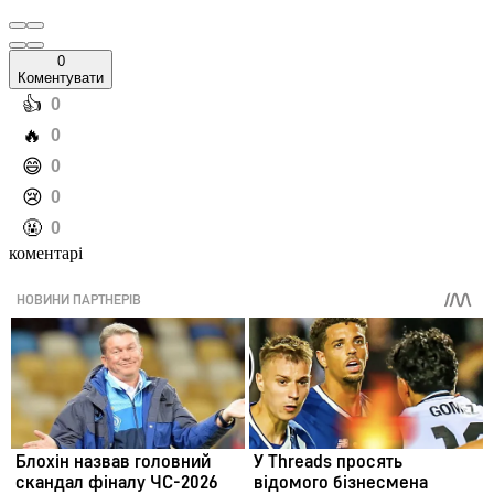
0
Коментувати
️👍
0
️🔥
0
️😄
0
️😢
0
️🤬
0
коментарі