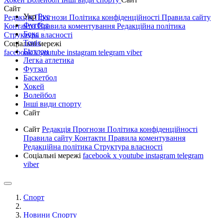
Сайт
Укр
Рус
Редакція
Прогнози
Політика конфіденційності
Правила сайту
Футбол
Контакти
Правила коментування
Редакційна політика
Бокс
Структура власності
Теніс
Соціальні мережі
Біатлон
facebook
x
youtube
instagram
telegram
viber
Легка атлетика
Футзал
Баскетбол
Хокей
Волейбол
Інші види спорту
Сайт
Сайт
Редакція
Прогнози
Політика конфіденційності
Правила сайту
Контакти
Правила коментування
Редакційна політика
Структура власності
Соціальні мережі
facebook
x
youtube
instagram
telegram
viber
Спорт
Новини Спорту