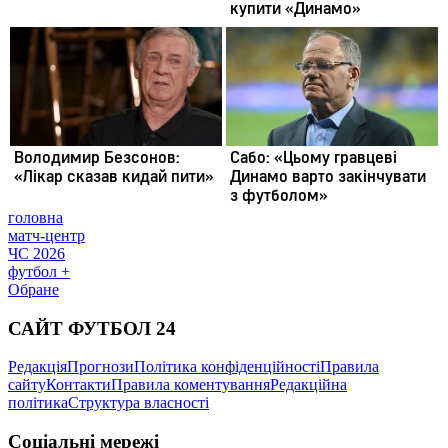
головна
матч-центр
ЧС 2026
футбол +
Обране
САЙТ ФУТБОЛ 24
Редакція
Прогнози
Політика конфіденційності
Правила
сайту
Контакти
Правила коментування
Редакційна
політика
Структура власності
Соціальні мережі