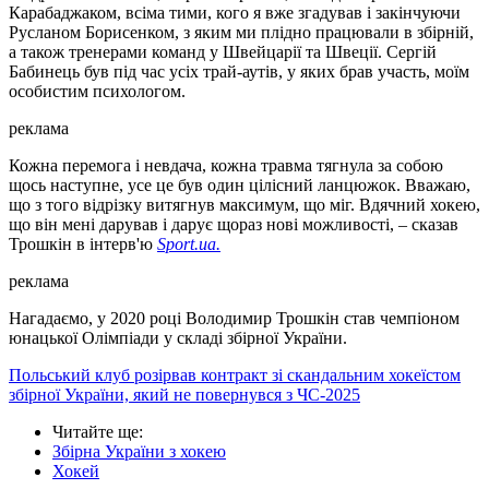
Карабаджаком, всіма тими, кого я вже згадував і закінчуючи
Русланом Борисенком, з яким ми плідно працювали в збірній,
а також тренерами команд у Швейцарії та Швеції. Сергій
Бабинець був під час усіх трай-аутів, у яких брав участь, моїм
особистим психологом.
реклама
Кожна перемога і невдача, кожна травма тягнула за собою
щось наступне, усе це був один цілісний ланцюжок. Вважаю,
що з того відрізку витягнув максимум, що міг. Вдячний хокею,
що він мені дарував і дарує щораз нові можливості, – сказав
Трошкін в інтерв'ю
Sport.ua.
реклама
Нагадаємо, у 2020 році Володимир Трошкін став чемпіоном
юнацької Олімпіади у складі збірної України.
Польський клуб розірвав контракт зі скандальним хокеїстом
збірної України, який не повернувся з ЧС-2025
Читайте ще
:
Збірна України з хокею
Хокей