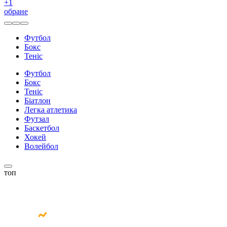
+
1
обране
Футбол
Бокс
Теніс
Футбол
Бокс
Теніс
Біатлон
Легка атлетика
Футзал
Баскетбол
Хокей
Волейбол
топ