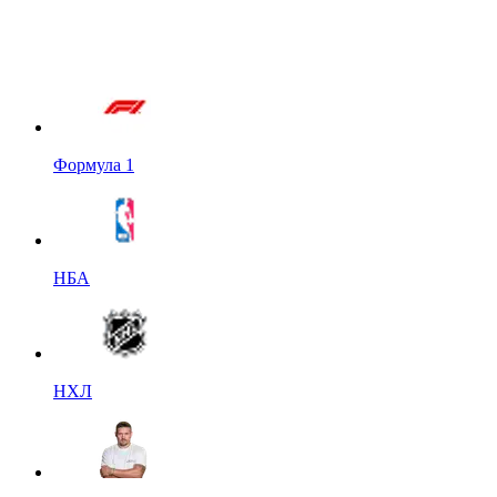
Формула 1
НБА
НХЛ