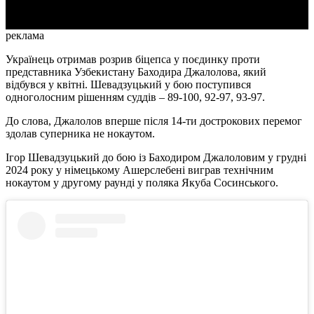
реклама
Українець отримав розрив біцепса у поєдинку проти
представника Узбекистану Баходира Джалолова, який
відбувся у квітні. Шевадзуцький у бою поступився
одноголосним рішенням суддів – 89-100, 92-97, 93-97.
До слова, Джалолов вперше після 14-ти дострокових перемог
здолав суперника не нокаутом.
Ігор Шевадзуцький до бою із Баходиром Джалоловим у грудні
2024 року у німецькому Ашерслебені виграв технічним
нокаутом у другому раунді у поляка Якуба Сосинського.