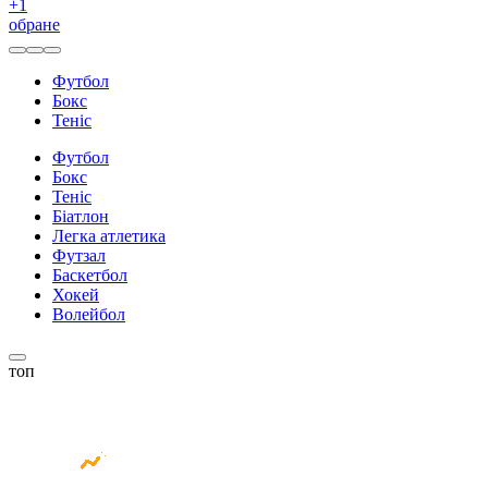
+
1
обране
Футбол
Бокс
Теніс
Футбол
Бокс
Теніс
Біатлон
Легка атлетика
Футзал
Баскетбол
Хокей
Волейбол
топ