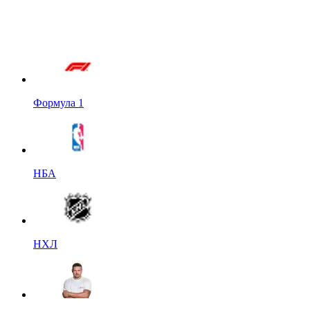
Формула 1
НБА
НХЛ