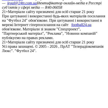
—
legal@24tv.com.ua
Ідентифікатор онлайн-медіа в Реєстрі
суб’єктів у сфері медіа — R40-06058
21+
Матеріали сайту призначені для осіб старше 21 року
При цитуванні і використанні будь-яких матеріалів посилання
на "Футбол 24" обов'язкове. При цитуванні і використанні в
мережі Інтернет гіперпосилання на сайт
football24.ua
обов'язкове. Матеріали зі знаком "Спецпроект",
"Партнерський матеріал", "Реклама", "Новини компаній"
публікуємо на правах реклами.
21+
Матеріали сайту призначені для осіб старше 21 року
Усi права захищенi. © 2005 -
2026
, ПрАТ "Телерадіокомпанія
Люкс". "Футбол 24".