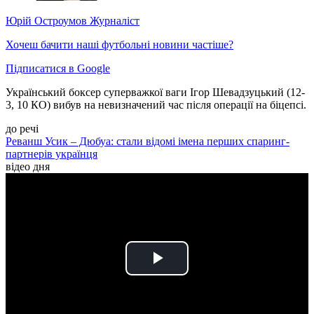
Юрій Остроумов
Журналіст
Хочеш бачити наші футбольні новини частіше?
Підписатися в Google
Український боксер суперважкої ваги Ігор Шевадзуцький (12-
3, 10 КО) вибув на невизначений час після операції на біцепсі.
до речі
Реванш Усик – Дюбуа: стали відомі імена перших спаринг-
партнерів українця
відео дня
Play
Video