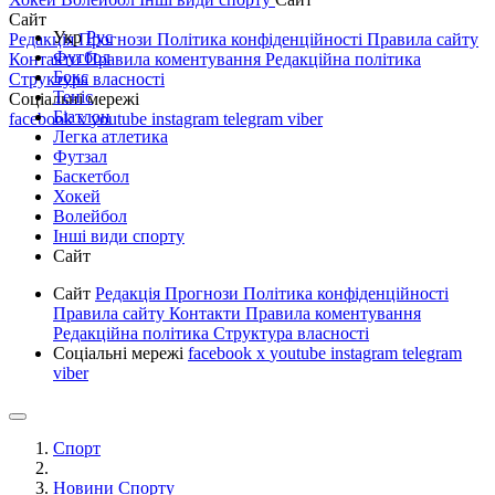
Сайт
Укр
Рус
Редакція
Прогнози
Політика конфіденційності
Правила сайту
Футбол
Контакти
Правила коментування
Редакційна політика
Бокс
Структура власності
Теніс
Соціальні мережі
Біатлон
facebook
x
youtube
instagram
telegram
viber
Легка атлетика
Футзал
Баскетбол
Хокей
Волейбол
Інші види спорту
Сайт
Сайт
Редакція
Прогнози
Політика конфіденційності
Правила сайту
Контакти
Правила коментування
Редакційна політика
Структура власності
Соціальні мережі
facebook
x
youtube
instagram
telegram
viber
Спорт
Новини Спорту