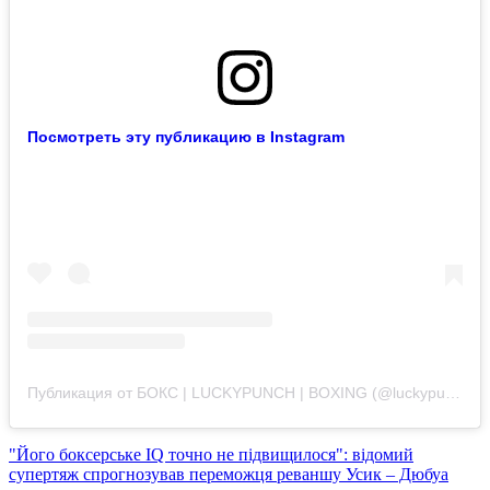
Посмотреть эту публикацию в Instagram
Публикация от БОКС | LUCKYPUNCH | BOXING (@luckypunchnet)
"Його боксерське IQ точно не підвищилося": відомий
супертяж спрогнозував переможця реваншу Усик – Дюбуа