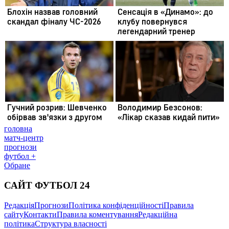
головна
матч-центр
прогнози
футбол +
Обране
САЙТ ФУТБОЛ 24
Редакція
Прогнози
Політика конфіденційності
Правила
сайту
Контакти
Правила коментування
Редакційна
політика
Структура власності