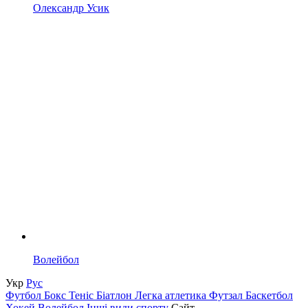
Олександр Усик
Волейбол
Укр
Рус
Футбол
Бокс
Теніс
Біатлон
Легка атлетика
Футзал
Баскетбол
Хокей
Волейбол
Інші види спорту
Сайт