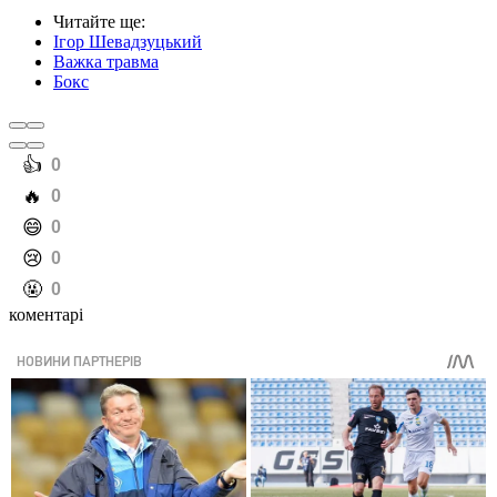
Читайте ще
:
Ігор Шевадзуцький
Важка травма
Бокс
️👍
0
️🔥
0
️😄
0
️😢
0
️🤬
0
коментарі