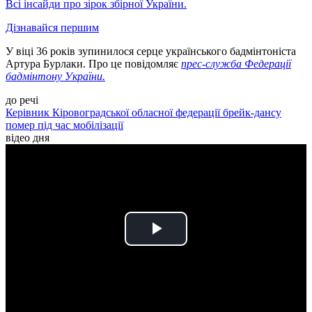
Всі інсайди про зірок збірної України.
Дізнавайся першим
У віці 36 років зупинилося серце українського бадмінтоніста
Артура Бурлаки. Про це повідомляє
прес-служба Федерації
бадмінтону України.
до речі
Керівник Кіровоградської обласної федерації брейк-дансу
помер під час мобілізації
відео дня
Play
Video