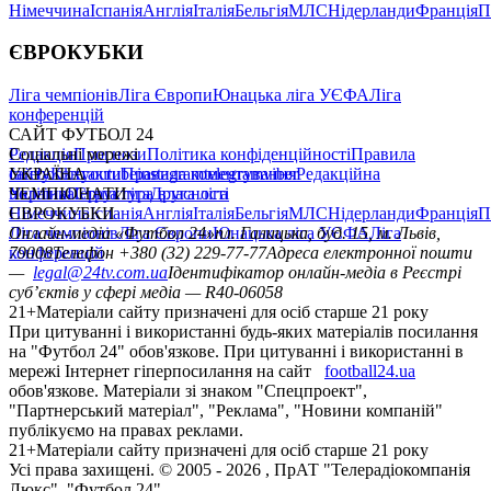
Німеччина
Іспанія
Англія
Італія
Бельгія
МЛС
Нідерланди
Франція
П
ЄВРОКУБКИ
Ліга чемпіонів
Ліга Європи
Юнацька ліга УЄФА
Ліга
конференцій
САЙТ ФУТБОЛ 24
Редакція
Соціальні мережі
Прогнози
Політика конфіденційності
Правила
сайту
facebook
УКРАЇНА
Контакти
x
youtube
Правила коментування
instagram
telegram
viber
Редакційна
політика
Україна
ЧЕМПІОНАТИ
Перша ліга
Структура власності
Друга ліга
Німеччина
ЄВРОКУБКИ
Іспанія
Англія
Італія
Бельгія
МЛС
Нідерланди
Франція
П
Ліга чемпіонів
Онлайн-медіа «Футбол 24»
Ліга Європи
Юнацька ліга УЄФА
пл. Галицька, буд. 15, м. Львів,
Ліга
конференцій
79008
Телефон +380 (32) 229-77-77
Адреса електронної пошти
—
legal@24tv.com.ua
Ідентифікатор онлайн-медіа в Реєстрі
суб’єктів у сфері медіа — R40-06058
21+
Матеріали сайту призначені для осіб старше 21 року
При цитуванні і використанні будь-яких матеріалів посилання
на "Футбол 24" обов'язкове. При цитуванні і використанні в
мережі Інтернет гіперпосилання на сайт
football24.ua
обов'язкове. Матеріали зі знаком "Спецпроект",
"Партнерський матеріал", "Реклама", "Новини компаній"
публікуємо на правах реклами.
21+
Матеріали сайту призначені для осіб старше 21 року
Усi права захищенi. © 2005 -
2026
, ПрАТ "Телерадіокомпанія
Люкс". "Футбол 24".