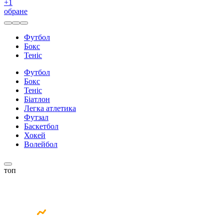
+
1
обране
Футбол
Бокс
Теніс
Футбол
Бокс
Теніс
Біатлон
Легка атлетика
Футзал
Баскетбол
Хокей
Волейбол
топ