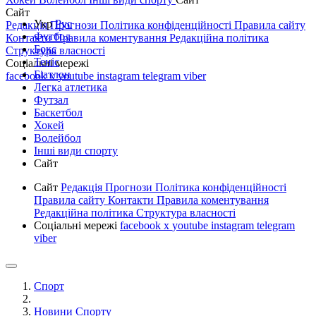
Сайт
Укр
Рус
Редакція
Прогнози
Політика конфіденційності
Правила сайту
Футбол
Контакти
Правила коментування
Редакційна політика
Бокс
Структура власності
Теніс
Соціальні мережі
Біатлон
facebook
x
youtube
instagram
telegram
viber
Легка атлетика
Футзал
Баскетбол
Хокей
Волейбол
Інші види спорту
Сайт
Сайт
Редакція
Прогнози
Політика конфіденційності
Правила сайту
Контакти
Правила коментування
Редакційна політика
Структура власності
Соціальні мережі
facebook
x
youtube
instagram
telegram
viber
Спорт
Новини Спорту