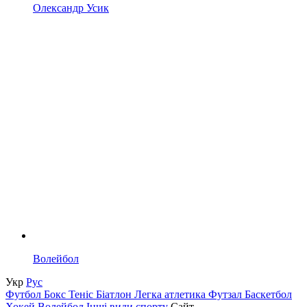
Олександр Усик
Волейбол
Укр
Рус
Футбол
Бокс
Теніс
Біатлон
Легка атлетика
Футзал
Баскетбол
Хокей
Волейбол
Інші види спорту
Сайт