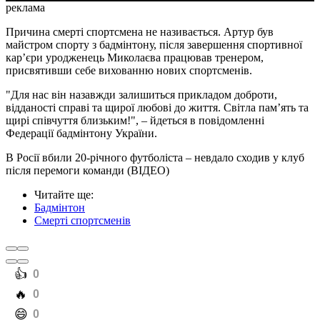
реклама
Причина смерті спортсмена не називається. Артур був
майстром спорту з бадмінтону, після завершення спортивної
кар’єри уродженець Миколаєва працював тренером,
присвятивши себе вихованню нових спортсменів.
"Для нас він назавжди залишиться прикладом доброти,
відданості справі та щирої любові до життя. Світла памʼять та
щирі співчуття близьким!", – йдеться в повідомленні
Федерації бадмінтону України.
В Росії вбили 20-річного футболіста – невдало сходив у клуб
після перемоги команди (ВІДЕО)
Читайте ще
:
Бадмінтон
Смерті спортсменів
️👍
0
️🔥
0
️😄
0