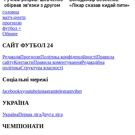
головна
матч-центр
прогнози
футбол +
Обране
САЙТ ФУТБОЛ 24
Редакція
Прогнози
Політика конфіденційності
Правила
сайту
Контакти
Правила коментування
Редакційна
політика
Структура власності
Соціальні мережі
facebook
x
youtube
instagram
telegram
viber
УКРАЇНА
Україна
Перша ліга
Друга ліга
ЧЕМПІОНАТИ