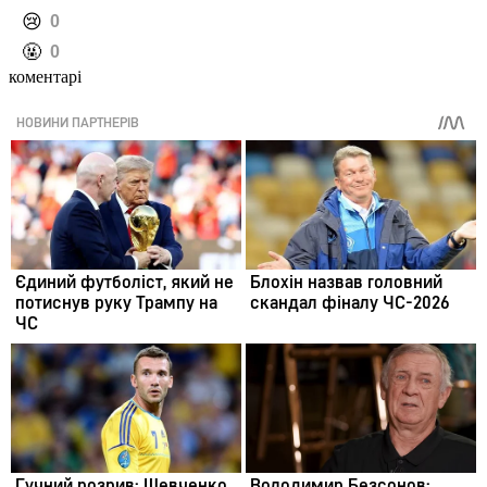
️😢
0
️🤬
0
коментарі