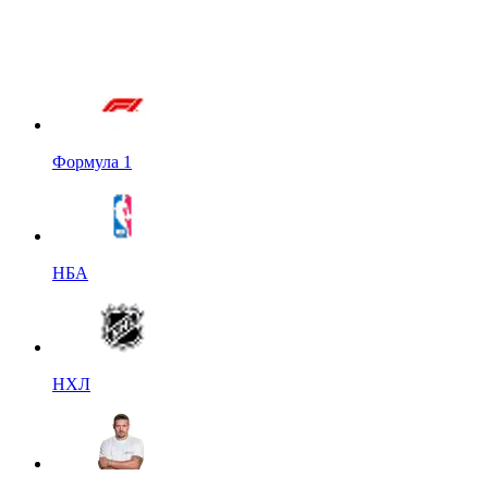
Формула 1
НБА
НХЛ