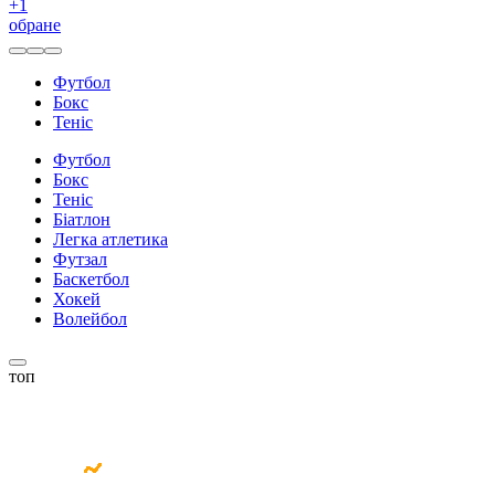
+
1
обране
Футбол
Бокс
Теніс
Футбол
Бокс
Теніс
Біатлон
Легка атлетика
Футзал
Баскетбол
Хокей
Волейбол
топ