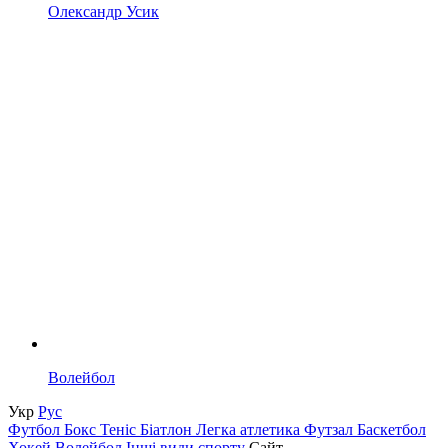
Олександр Усик
Волейбол
Укр
Рус
Футбол
Бокс
Теніс
Біатлон
Легка атлетика
Футзал
Баскетбол
Хокей
Волейбол
Інші види спорту
Сайт