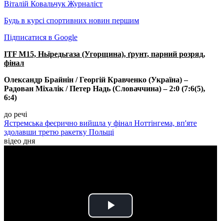
Віталій Ковальчук
Журналіст
Будь в курсі спортивних новин першим
Підписатися в Google
ITF M15, Ньїредьгаза (Угорщина), ґрунт, парний розряд,
фінал
Олександр Брайнін / Георгій Кравченко (Україна) –
Радован Міхалік / Петер Надь (Словаччина) – 2:0 (7:6(5),
6:4)
до речі
Ястремська феєрично вийшла у фінал Ноттінгема, вп'яте
здолавши третю ракетку Польщі
відео дня
Play