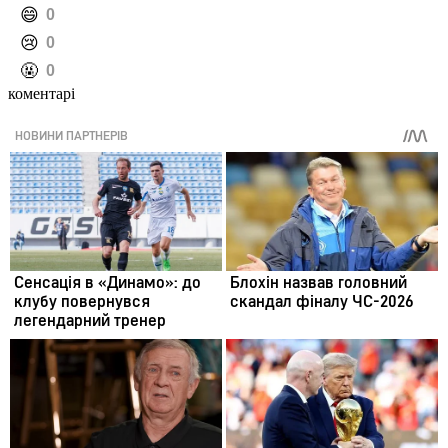
️😄
0
️😢
0
️🤬
0
коментарі