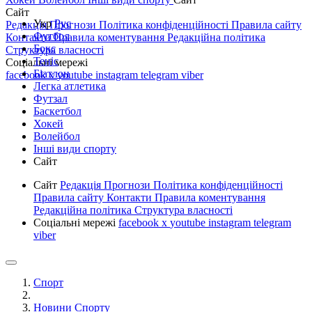
Сайт
Укр
Рус
Редакція
Прогнози
Політика конфіденційності
Правила сайту
Футбол
Контакти
Правила коментування
Редакційна політика
Бокс
Структура власності
Теніс
Соціальні мережі
Біатлон
facebook
x
youtube
instagram
telegram
viber
Легка атлетика
Футзал
Баскетбол
Хокей
Волейбол
Інші види спорту
Сайт
Сайт
Редакція
Прогнози
Політика конфіденційності
Правила сайту
Контакти
Правила коментування
Редакційна політика
Структура власності
Соціальні мережі
facebook
x
youtube
instagram
telegram
viber
Спорт
Новини Спорту