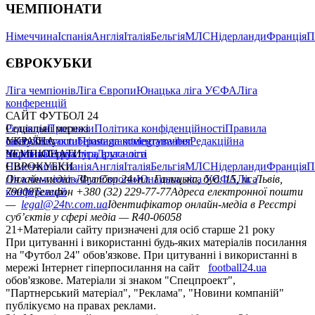
ЧЕМПІОНАТИ
Німеччина
Іспанія
Англія
Італія
Бельгія
МЛС
Нідерланди
Франція
П
ЄВРОКУБКИ
Ліга чемпіонів
Ліга Європи
Юнацька ліга УЄФА
Ліга
конференцій
САЙТ ФУТБОЛ 24
Редакція
Соціальні мережі
Прогнози
Політика конфіденційності
Правила
сайту
facebook
УКРАЇНА
Контакти
x
youtube
Правила коментування
instagram
telegram
viber
Редакційна
політика
Україна
ЧЕМПІОНАТИ
Перша ліга
Структура власності
Друга ліга
Німеччина
ЄВРОКУБКИ
Іспанія
Англія
Італія
Бельгія
МЛС
Нідерланди
Франція
П
Ліга чемпіонів
Онлайн-медіа «Футбол 24»
Ліга Європи
Юнацька ліга УЄФА
пл. Галицька, буд. 15, м. Львів,
Ліга
конференцій
79008
Телефон +380 (32) 229-77-77
Адреса електронної пошти
—
legal@24tv.com.ua
Ідентифікатор онлайн-медіа в Реєстрі
суб’єктів у сфері медіа — R40-06058
21+
Матеріали сайту призначені для осіб старше 21 року
При цитуванні і використанні будь-яких матеріалів посилання
на "Футбол 24" обов'язкове. При цитуванні і використанні в
мережі Інтернет гіперпосилання на сайт
football24.ua
обов'язкове. Матеріали зі знаком "Спецпроект",
"Партнерський матеріал", "Реклама", "Новини компаній"
публікуємо на правах реклами.