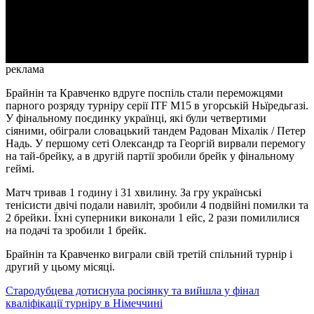
Video
реклама
Брайнін та Кравченко вдруге поспіль стали переможцями
парного розряду турніру серії ITF M15 в угорській Ньїредьгазі.
У фінальному поєдинку українці, які були четвертими
сіяними, обіграли словацький тандем Радован Міхалік / Петер
Надь. У першому сеті Олександр та Георгій вирвали перемогу
на тай-брейку, а в другій партії зробили брейк у фінальному
геймі.
Матч тривав 1 годину і 31 хвилину. За гру українські
тенісисти двічі подали навиліт, зробили 4 подвійні помилки та
2 брейки. Їхні суперники виконали 1 ейс, 2 рази помилилися
на подачі та зробили 1 брейк.
Брайнін та Кравченко виграли свій третій спільний турнір і
другий у цьому місяці.
Стародубцева дотиснула росіянку та вийшла у фінал
кваліфікації турніру в Німеччині