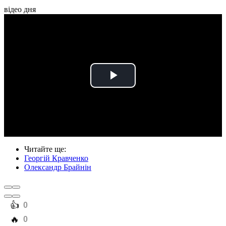
відео дня
Play
Video
Читайте ще
:
Георгій Кравченко
Олександр Брайнін
️👍
0
️🔥
0