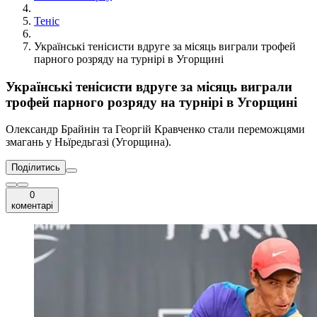
Теніс
Українські тенісисти вдруге за місяць виграли трофей
парного розряду на турнірі в Угорщині
Українські тенісисти вдруге за місяць виграли
трофей парного розряду на турнірі в Угорщині
Олександр Брайнін та Георгій Кравченко стали переможцями
змагань у Ньїредьгазі (Угорщина).
Поділитись
0
коментарі