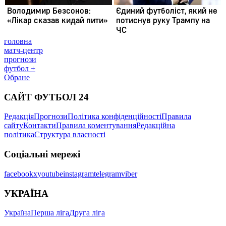
головна
матч-центр
прогнози
футбол +
Обране
САЙТ ФУТБОЛ 24
Редакція
Прогнози
Політика конфіденційності
Правила
сайту
Контакти
Правила коментування
Редакційна
політика
Структура власності
Соціальні мережі
facebook
x
youtube
instagram
telegram
viber
УКРАЇНА
Україна
Перша ліга
Друга ліга