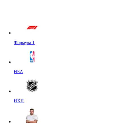
Формула 1
НБА
НХЛ