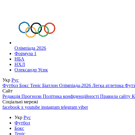
Олімпіада 2026
Формула 1
НБА
НХЛ
Олександр Усик
Укр
Рус
Футбол
Бокс
Теніс
Біатлон
Олімпіада-2026
Легка атлетика
Фут
Сайт
Редакція
Прогнози
Політика конфіденційності
Правила сайту
К
Соціальні мережі
facebook
x
youtube
instagram
telegram
viber
Укр
Рус
Футбол
Бокс
Теніс