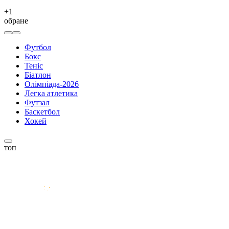
+
1
обране
Футбол
Бокс
Теніс
Біатлон
Олімпіада-2026
Легка атлетика
Футзал
Баскетбол
Хокей
топ