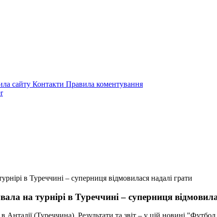
ила сайту
Контакти
Правила коментування
r
урнірі в Туреччині – суперниця відмовилася надалі грати
ала на турнірі в Туреччині – суперниця відмовила
в Анталії (Туреччина). Результати та звіт – у цій новині "Футбол