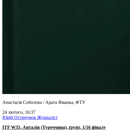
Анастасія Соболєва / Арата Ямаока, ФТУ
24 лютого, 16:37
Юрій Остроумов
Журналіст
ITF W35, Анталія (Туреччина), ґрунт, 1/16 фіналу