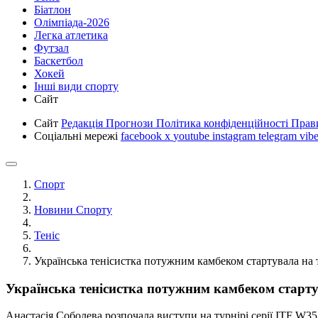
Біатлон
Олімпіада-2026
Легка атлетика
Футзал
Баскетбол
Хокей
Інші види спорту
Сайт
Сайт
Редакція
Прогнози
Політика конфіденційності
Прав
Соціальні мережі
facebook
x
youtube
instagram
telegram
vibe
Спорт
Новини Спорту
Теніс
Українська тенісистка потужним камбеком стартувала на т
Українська тенісистка потужним камбеком стартув
Анастасія Соболева розпочала виступи на турнірі серії ITF W35 