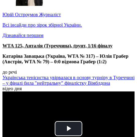
Юрій Остроумов
Журналіст
Всі інсайди про зірок збірної України.
Дізнавайся першим
WTA 125, Анталія (Туреччина), ґрунт, 1/16 фіналу
Катаріна Завацька (Україна, WTA № 317) – Юлія Грабер
(Австрія, WTA № 79) – 0:0 відмова Грабер (1:2)
до речі
Українська тенісистка увірвалася в основу турніру в Туреччині
– у фіналі била "нейтральну" фіналістку Вімблдона
відео дня
Play