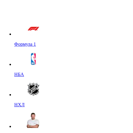
Формула 1
НБА
НХЛ