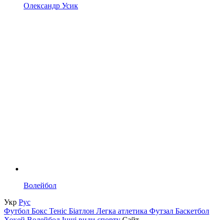
Олександр Усик
Волейбол
Укр
Рус
Футбол
Бокс
Теніс
Біатлон
Легка атлетика
Футзал
Баскетбол
Хокей
Волейбол
Інші види спорту
Сайт