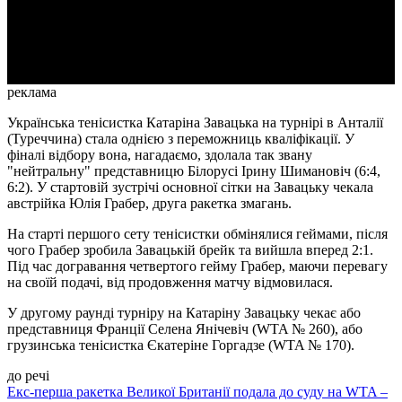
Video
реклама
Українська тенісистка Катаріна Завацька на турнірі в Анталії
(Туреччина) стала однією з переможниць кваліфікації. У
фіналі відбору вона, нагадаємо, здолала так звану
"нейтральну" представницю Білорусі Ірину Шимановіч (6:4,
6:2). У стартовій зустрічі основної сітки на Завацьку чекала
австрійка Юлія Грабер, друга ракетка змагань.
На старті першого сету тенісистки обмінялися геймами, після
чого Грабер зробила Завацькій брейк та вийшла вперед 2:1.
Під час догравання четвертого гейму Грабер, маючи перевагу
на своїй подачі, від продовження матчу відмовилася.
У другому раунді турніру на Катаріну Завацьку чекає або
представниця Франції Селена Янічевіч (WTA № 260), або
грузинська тенісистка Єкатеріне Горгадзе (WTA № 170).
до речі
Екс-перша ракетка Великої Британії подала до суду на WTA –