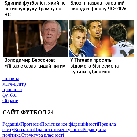
головна
матч-центр
прогнози
футбол +
Обране
САЙТ ФУТБОЛ 24
Редакція
Прогнози
Політика конфіденційності
Правила
сайту
Контакти
Правила коментування
Редакційна
політика
Структура власності