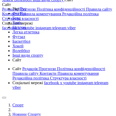
Сайт
Укр
Рус
Редакція
Прогнози
Політика конфіденційності
Правила сайту
Футбол
Контакти
Правила коментування
Редакційна політика
Бокс
Структура власності
Теніс
Соціальні мережі
Біатлон
facebook
x
youtube
instagram
telegram
viber
Легка атлетика
Футзал
Баскетбол
Хокей
Волейбол
Інші види спорту
Сайт
Сайт
Редакція
Прогнози
Політика конфіденційності
Правила сайту
Контакти
Правила коментування
Редакційна політика
Структура власності
Соціальні мережі
facebook
x
youtube
instagram
telegram
viber
Спорт
Новини Спорту