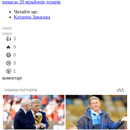
вимагає 20 мільйонів доларів
Читайте ще
:
Катаріна Завацька
️👍
3
️🔥
0
️😄
0
️😢
0
️🤬
1
коментарі