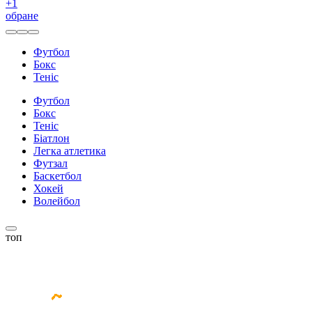
+
1
обране
Футбол
Бокс
Теніс
Футбол
Бокс
Теніс
Біатлон
Легка атлетика
Футзал
Баскетбол
Хокей
Волейбол
топ