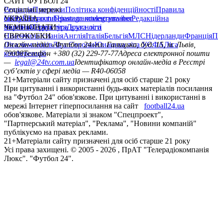
САЙТ ФУТБОЛ 24
Редакція
Соціальні мережі
Прогнози
Політика конфіденційності
Правила
сайту
facebook
УКРАЇНА
Контакти
x
youtube
Правила коментування
instagram
telegram
viber
Редакційна
політика
Україна
ЧЕМПІОНАТИ
Перша ліга
Структура власності
Друга ліга
Німеччина
ЄВРОКУБКИ
Іспанія
Англія
Італія
Бельгія
МЛС
Нідерланди
Франція
П
Ліга чемпіонів
Онлайн-медіа «Футбол 24»
Ліга Європи
Юнацька ліга УЄФА
пл. Галицька, буд. 15, м. Львів,
Ліга
конференцій
79008
Телефон +380 (32) 229-77-77
Адреса електронної пошти
—
legal@24tv.com.ua
Ідентифікатор онлайн-медіа в Реєстрі
суб’єктів у сфері медіа — R40-06058
21+
Матеріали сайту призначені для осіб старше 21 року
При цитуванні і використанні будь-яких матеріалів посилання
на "Футбол 24" обов'язкове. При цитуванні і використанні в
мережі Інтернет гіперпосилання на сайт
football24.ua
обов'язкове. Матеріали зі знаком "Спецпроект",
"Партнерський матеріал", "Реклама", "Новини компаній"
публікуємо на правах реклами.
21+
Матеріали сайту призначені для осіб старше 21 року
Усi права захищенi. © 2005 -
2026
, ПрАТ "Телерадіокомпанія
Люкс". "Футбол 24".