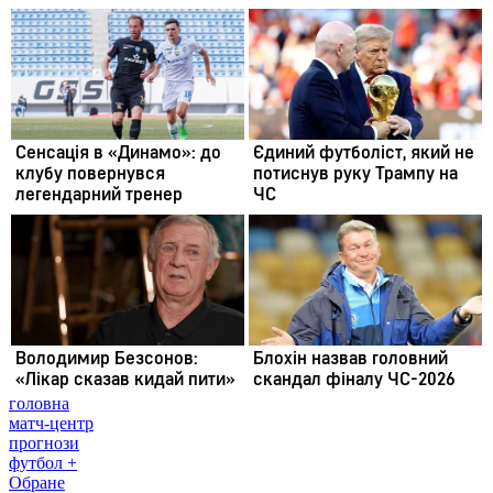
головна
матч-центр
прогнози
футбол +
Обране