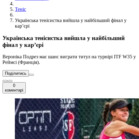
Теніс
Українська тенісистка вийшла у найбільший фінал у
кар’єрі
Українська тенісистка вийшла у найбільший
фінал у кар’єрі
Вероніка Подрез має шанс виграти титул на турнірі ITF W35 у
Реймсі (Франція).
Поділитись
0
коментарі