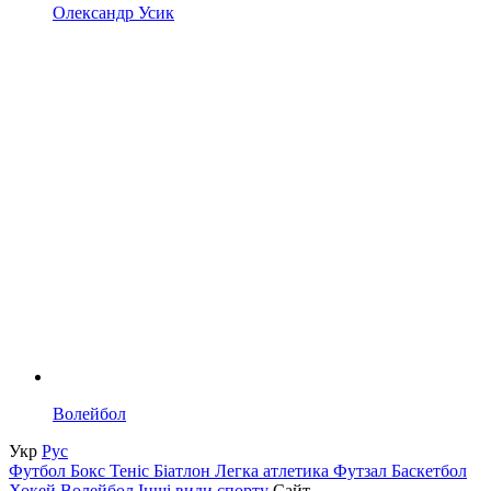
Олександр Усик
Волейбол
Укр
Рус
Футбол
Бокс
Теніс
Біатлон
Легка атлетика
Футзал
Баскетбол
Хокей
Волейбол
Інші види спорту
Сайт