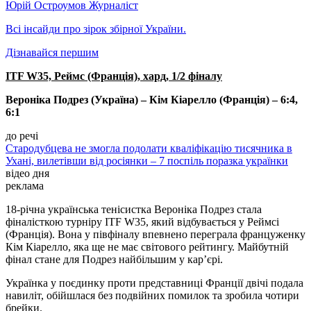
Юрій Остроумов
Журналіст
Всі інсайди про зірок збірної України.
Дізнавайся першим
ITF W35, Реймс (Франція), хард, 1/2 фіналу
Вероніка Подрез (Україна) – Кім Кіарелло (Франція) – 6:4,
6:1
до речі
Стародубцева не змогла подолати кваліфікацію тисячника в
Ухані, вилетівши від росіянки – 7 поспіль поразка українки
відео дня
реклама
18-річна українська тенісистка Вероніка Подрез стала
фіналісткою турніру ITF W35, який відбувається у Реймсі
(Франція). Вона у півфіналу впевнено переграла француженку
Кім Кіарелло, яка ще не має світового рейтингу. Майбутній
фінал стане для Подрез найбільшим у кар’єрі.
Українка у поєдинку проти представниці Франції двічі подала
навиліт, обійшлася без подвійних помилок та зробила чотири
брейки.