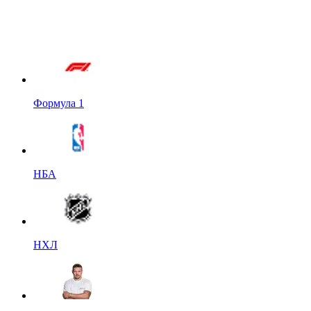
Формула 1
НБА
НХЛ