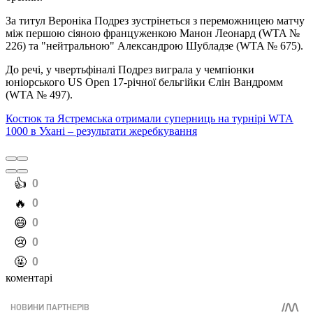
За титул Вероніка Подрез зустрінеться з переможницею матчу
між першою сіяною француженкою Манон Леонард (WTA №
226) та "нейтральною" Александрою Шубладзе (WTA № 675).
До речі, у чвертьфіналі Подрез виграла у чемпіонки
юніорського US Open 17-річної бельгійки Єлін Вандромм
(WTA № 497).
Костюк та Ястремська отримали суперниць на турнірі WTA
1000 в Ухані – результати жеребкування
️👍
0
️🔥
0
️😄
0
️😢
0
️🤬
0
коментарі