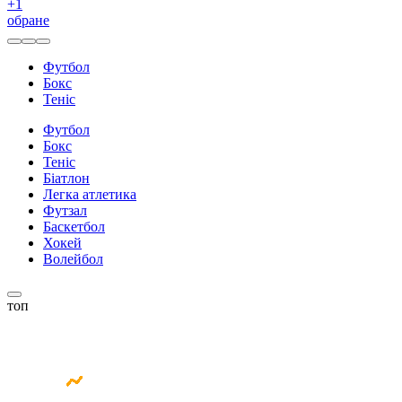
+
1
обране
Футбол
Бокс
Теніс
Футбол
Бокс
Теніс
Біатлон
Легка атлетика
Футзал
Баскетбол
Хокей
Волейбол
топ