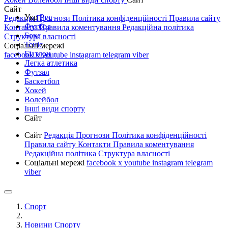
Сайт
Укр
Рус
Редакція
Прогнози
Політика конфіденційності
Правила сайту
Футбол
Контакти
Правила коментування
Редакційна політика
Бокс
Структура власності
Теніс
Соціальні мережі
Біатлон
facebook
x
youtube
instagram
telegram
viber
Легка атлетика
Футзал
Баскетбол
Хокей
Волейбол
Інші види спорту
Сайт
Сайт
Редакція
Прогнози
Політика конфіденційності
Правила сайту
Контакти
Правила коментування
Редакційна політика
Структура власності
Соціальні мережі
facebook
x
youtube
instagram
telegram
viber
Спорт
Новини Спорту