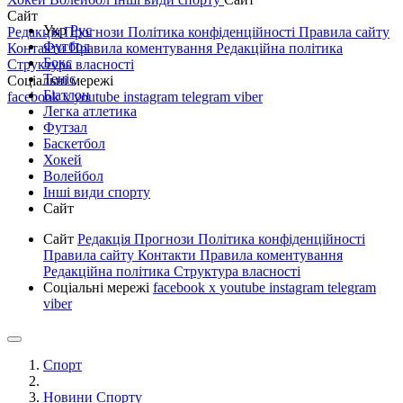
Сайт
Укр
Рус
Редакція
Прогнози
Політика конфіденційності
Правила сайту
Футбол
Контакти
Правила коментування
Редакційна політика
Бокс
Структура власності
Теніс
Соціальні мережі
Біатлон
facebook
x
youtube
instagram
telegram
viber
Легка атлетика
Футзал
Баскетбол
Хокей
Волейбол
Інші види спорту
Сайт
Сайт
Редакція
Прогнози
Політика конфіденційності
Правила сайту
Контакти
Правила коментування
Редакційна політика
Структура власності
Соціальні мережі
facebook
x
youtube
instagram
telegram
viber
Спорт
Новини Спорту