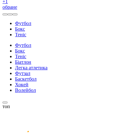
+
1
обране
Футбол
Бокс
Теніс
Футбол
Бокс
Теніс
Біатлон
Легка атлетика
Футзал
Баскетбол
Хокей
Волейбол
топ