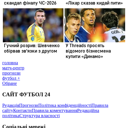
головна
матч-центр
прогнози
футбол +
Обране
САЙТ ФУТБОЛ 24
Редакція
Прогнози
Політика конфіденційності
Правила
сайту
Контакти
Правила коментування
Редакційна
політика
Структура власності
Соціальні мережі