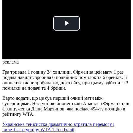
Play
Video
реклама
Гра тривала 1 годину 34 хвилини. Фірман за цей матч 1 раз
подала навиліт, зробила 6 подвійних помилок та 6 брейків. Її
опонентка ж не зробила жодного ейсу, при цьому здійснила 3
помилки на подачі та 4 брейки.
Варто додати, що це був перший очний матч між
суперницями. Наступною опоненткою Анастасії Фірман стане
француженка Діана Мартинов, яка посідає 494-ту позицію в
рейтингу WTA.
Українська тенісистка драматично втратила перемогу і
вилетіла з турніру WTA 125 в Італії