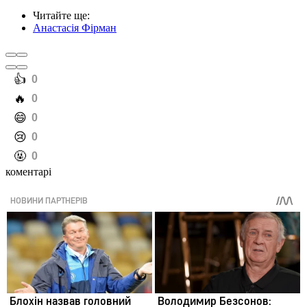
Читайте ще
:
Анастасія Фірман
️👍
0
️🔥
0
️😄
0
️😢
0
️🤬
0
коментарі