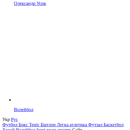
Олександр Усик
Волейбол
Укр
Рус
Футбол
Бокс
Теніс
Біатлон
Легка атлетика
Футзал
Баскетбол
Хокей
Волейбол
Інші види спорту
Сайт