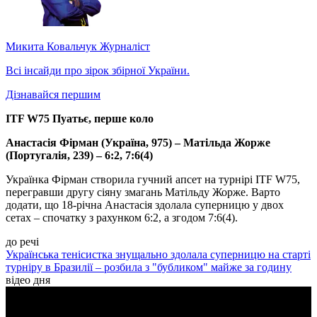
Микита Ковальчук
Журналіст
Всі інсайди про зірок збірної України.
Дізнавайся першим
ITF W75 Пуатьє, перше коло
Анастасія Фірман (Україна, 975) – Матільда Жорже
(Португалія, 239) – 6:2, 7:6(4)
Українка Фірман створила гучний апсет на турнірі ITF W75,
перегравши другу сіяну змагань Матільду Жорже. Варто
додати, що 18-річна Анастасія здолала суперницю у двох
сетах – спочатку з рахунком 6:2, а згодом 7:6(4).
до речі
Українська тенісистка знущально здолала суперницю на старті
турніру в Бразилії – розбила з "бубликом" майже за годину
відео дня