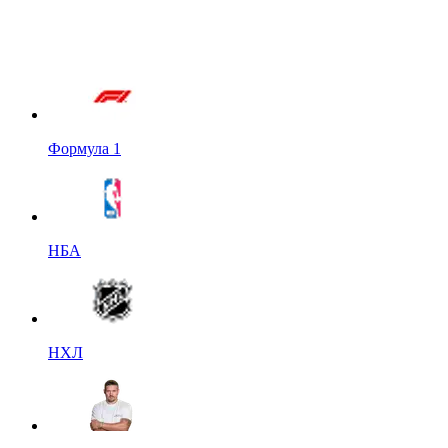
Формула 1
НБА
НХЛ