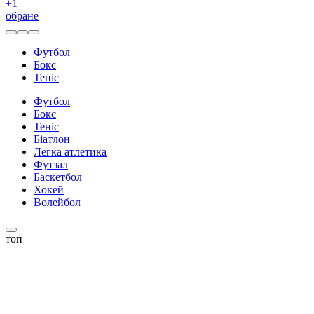
+
1
обране
Футбол
Бокс
Теніс
Футбол
Бокс
Теніс
Біатлон
Легка атлетика
Футзал
Баскетбол
Хокей
Волейбол
топ