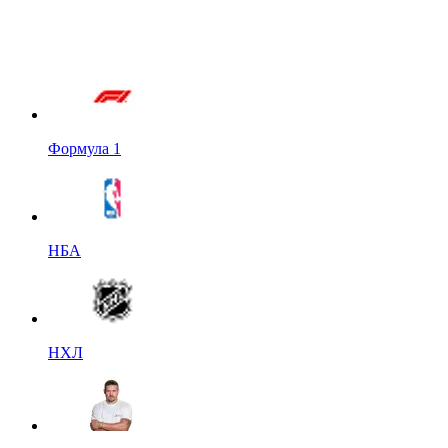
Формула 1
НБА
НХЛ