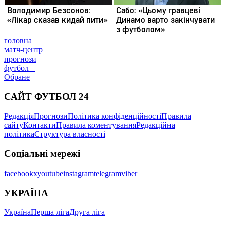
головна
матч-центр
прогнози
футбол +
Обране
САЙТ ФУТБОЛ 24
Редакція
Прогнози
Політика конфіденційності
Правила
сайту
Контакти
Правила коментування
Редакційна
політика
Структура власності
Соціальні мережі
facebook
x
youtube
instagram
telegram
viber
УКРАЇНА
Україна
Перша ліга
Друга ліга