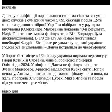
реклама
Данча у кваліфікації паралельного слалома-гіганта за сумою
двох спусків з сумарним часом 57,95 секунди посіла 12-те
місце та єдиною зі збірної України відібралася у раунд на
вибування (Олександра Малованна показала 40-й результат,
Надія Гапатин не змогла фінішувати, а Віта Боднарук була
дискваліфікована). В 1/8 фіналу Аннамарі поступилася
швейцарці Флуріні Бітші, але результат суперниці українки
згодом був анульований – Данча потрапила до чвертьфіналу.
У боротьбі за місце в 1/2 фіналу українка вирвала перемогу у
Глорії Котнік зі Словенії, чинної бронзової призерки
Олімпіади-2024. У півфіналі Данча не фінішувала проти
Зузани Мадерової, 3-разової медалістки Кубка світу. Попри
невдачу, Аннамарі потрапила до малого фіналу – там вона, на
жаль, програла 0,47 секунди Цубакі Мікі з Японії та посіла
підсумкове четверте місце.
відео дня