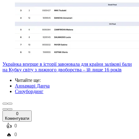
Українка вперше в історії завоювала для країни залікові бали
на Кубку світу з лижного двоборства – їй лише 16 років
Читайте ще
:
Аннамарі Данча
Сноубординг
0
Коментувати
️👍
0
️🔥
0