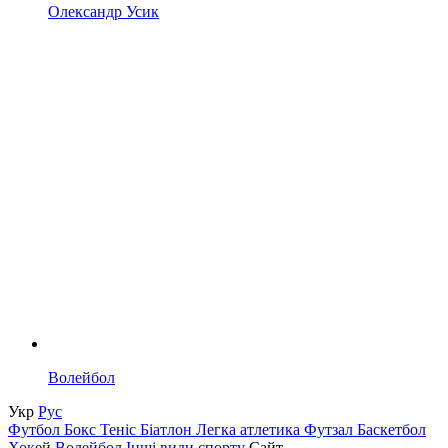
Олександр Усик
Волейбол
Укр
Рус
Футбол
Бокс
Теніс
Біатлон
Легка атлетика
Футзал
Баскетбол
Хокей
Волейбол
Інші види спорту
Сайт