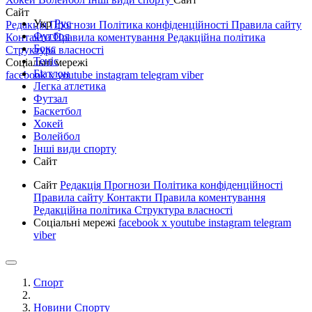
Сайт
Укр
Рус
Редакція
Прогнози
Політика конфіденційності
Правила сайту
Футбол
Контакти
Правила коментування
Редакційна політика
Бокс
Структура власності
Теніс
Соціальні мережі
Біатлон
facebook
x
youtube
instagram
telegram
viber
Легка атлетика
Футзал
Баскетбол
Хокей
Волейбол
Інші види спорту
Сайт
Сайт
Редакція
Прогнози
Політика конфіденційності
Правила сайту
Контакти
Правила коментування
Редакційна політика
Структура власності
Соціальні мережі
facebook
x
youtube
instagram
telegram
viber
Спорт
Новини Спорту