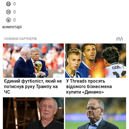
️😄
0
️😢
0
️🤬
0
коментарі