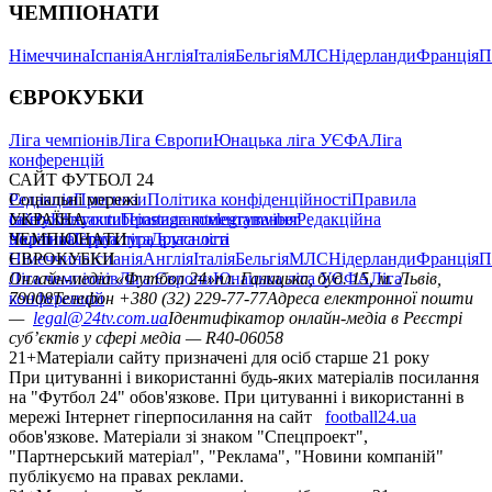
ЧЕМПІОНАТИ
Німеччина
Іспанія
Англія
Італія
Бельгія
МЛС
Нідерланди
Франція
П
ЄВРОКУБКИ
Ліга чемпіонів
Ліга Європи
Юнацька ліга УЄФА
Ліга
конференцій
САЙТ ФУТБОЛ 24
Редакція
Соціальні мережі
Прогнози
Політика конфіденційності
Правила
сайту
facebook
УКРАЇНА
Контакти
x
youtube
Правила коментування
instagram
telegram
viber
Редакційна
політика
Україна
ЧЕМПІОНАТИ
Перша ліга
Структура власності
Друга ліга
Німеччина
ЄВРОКУБКИ
Іспанія
Англія
Італія
Бельгія
МЛС
Нідерланди
Франція
П
Ліга чемпіонів
Онлайн-медіа «Футбол 24»
Ліга Європи
Юнацька ліга УЄФА
пл. Галицька, буд. 15, м. Львів,
Ліга
конференцій
79008
Телефон +380 (32) 229-77-77
Адреса електронної пошти
—
legal@24tv.com.ua
Ідентифікатор онлайн-медіа в Реєстрі
суб’єктів у сфері медіа — R40-06058
21+
Матеріали сайту призначені для осіб старше 21 року
При цитуванні і використанні будь-яких матеріалів посилання
на "Футбол 24" обов'язкове. При цитуванні і використанні в
мережі Інтернет гіперпосилання на сайт
football24.ua
обов'язкове. Матеріали зі знаком "Спецпроект",
"Партнерський матеріал", "Реклама", "Новини компаній"
публікуємо на правах реклами.