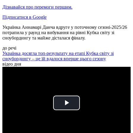
Дізнавайся про перемоги першим.
Підписатися в Google
Українка Аннамарі Данча вдруге у поточному сезоні-2025/26
потрапила у раунд на вибування на рівні Кубка світу зі
сноубордингу та майже дісталася фіналу.
до речі
Українка досягла топ-результату на етапі Кубка світу зі
сноубордингу – це їй вдалося вперше цього сезону
відео дня
Play
Video