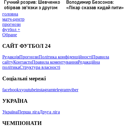
головна
матч-центр
прогнози
футбол +
Обране
САЙТ ФУТБОЛ 24
Редакція
Прогнози
Політика конфіденційності
Правила
сайту
Контакти
Правила коментування
Редакційна
політика
Структура власності
Соціальні мережі
facebook
x
youtube
instagram
telegram
viber
УКРАЇНА
Україна
Перша ліга
Друга ліга
ЧЕМПІОНАТИ