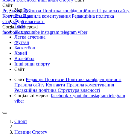
Сайт
Укр
Рус
Редакція
Прогнози
Політика конфіденційності
Правила сайту
Футбол
Контакти
Правила коментування
Редакційна політика
Бокс
Структура власності
Теніс
Соціальні мережі
Біатлон
facebook
x
youtube
instagram
telegram
viber
Легка атлетика
Футзал
Баскетбол
Хокей
Волейбол
Інші види спорту
Сайт
Сайт
Редакція
Прогнози
Політика конфіденційності
Правила сайту
Контакти
Правила коментування
Редакційна політика
Структура власності
Соціальні мережі
facebook
x
youtube
instagram
telegram
viber
Спорт
Новини Спорту