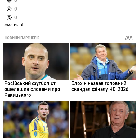
️😄
0
️😢
0
️🤬
0
коментарі