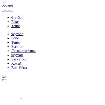
+
1
обране
Футбол
Бокс
Теніс
Футбол
Бокс
Теніс
Біатлон
Легка атлетика
Футзал
Баскетбол
Хокей
Волейбол
топ