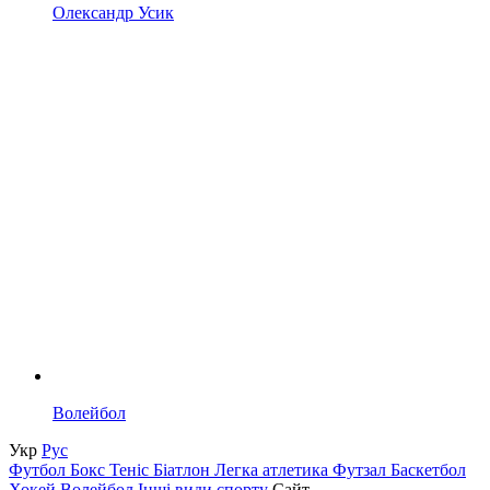
Олександр Усик
Волейбол
Укр
Рус
Футбол
Бокс
Теніс
Біатлон
Легка атлетика
Футзал
Баскетбол
Хокей
Волейбол
Інші види спорту
Сайт