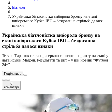
Біатлон
Українська біатлоністка виборола бронзу на етапі
юніорського Кубка IBU – бездоганна стрільба далася
взнаки
Українська біатлоністка виборола бронзу на
етапі юніорського Кубка IBU – бездоганна
стрільба далася взнаки
Тетяна Тарасюк стала призеркою жіночого спринту на етапі у
латвійській Мадоні. Результати та звіт – у цій новині "Футбол
24+"
Поділитись
0
коментарі