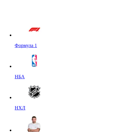
Формула 1
НБА
НХЛ