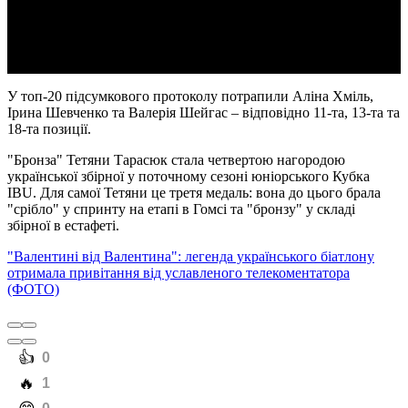
Video
У топ-20 підсумкового протоколу потрапили Аліна Хміль,
Ірина Шевченко та Валерія Шейгас – відповідно 11-та, 13-та та
18-та позиції.
"Бронза" Тетяни Тарасюк стала четвертою нагородою
української збірної у поточному сезоні юніорського Кубка
IBU. Для самої Тетяни це третя медаль: вона до цього брала
"срібло" у спринту на етапі в Гомсі та "бронзу" у складі
збірної в естафеті.
"Валентині від Валентина": легенда українського біатлону
отримала привітання від уславленого телекоментатора
(ФОТО)
️👍
0
️🔥
1