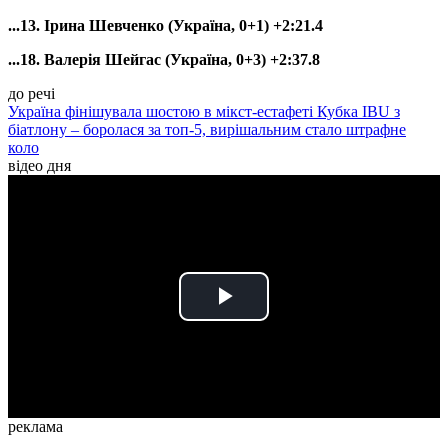
...13. Ірина Шевченко (Україна, 0+1) +2:21.4
...18. Валерія Шейгас (Україна, 0+3) +2:37.8
до речі
Україна фінішувала шостою в мікст-естафеті Кубка IBU з
біатлону – боролася за топ-5, вирішальним стало штрафне
коло
відео дня
Play
Video
реклама