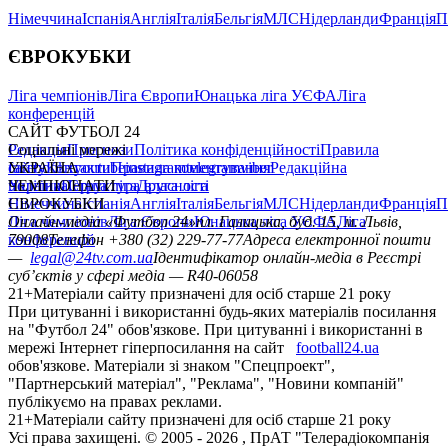
Німеччина
Іспанія
Англія
Італія
Бельгія
МЛС
Нідерланди
Франція
П
ЄВРОКУБКИ
Ліга чемпіонів
Ліга Європи
Юнацька ліга УЄФА
Ліга
конференцій
САЙТ ФУТБОЛ 24
Редакція
Соціальні мережі
Прогнози
Політика конфіденційності
Правила
сайту
facebook
УКРАЇНА
Контакти
x
youtube
Правила коментування
instagram
telegram
viber
Редакційна
політика
Україна
ЧЕМПІОНАТИ
Перша ліга
Структура власності
Друга ліга
Німеччина
ЄВРОКУБКИ
Іспанія
Англія
Італія
Бельгія
МЛС
Нідерланди
Франція
П
Ліга чемпіонів
Онлайн-медіа «Футбол 24»
Ліга Європи
Юнацька ліга УЄФА
пл. Галицька, буд. 15, м. Львів,
Ліга
конференцій
79008
Телефон +380 (32) 229-77-77
Адреса електронної пошти
—
legal@24tv.com.ua
Ідентифікатор онлайн-медіа в Реєстрі
суб’єктів у сфері медіа — R40-06058
21+
Матеріали сайту призначені для осіб старше 21 року
При цитуванні і використанні будь-яких матеріалів посилання
на "Футбол 24" обов'язкове. При цитуванні і використанні в
мережі Інтернет гіперпосилання на сайт
football24.ua
обов'язкове. Матеріали зі знаком "Спецпроект",
"Партнерський матеріал", "Реклама", "Новини компаній"
публікуємо на правах реклами.
21+
Матеріали сайту призначені для осіб старше 21 року
Усi права захищенi. © 2005 -
2026
, ПрАТ "Телерадіокомпанія