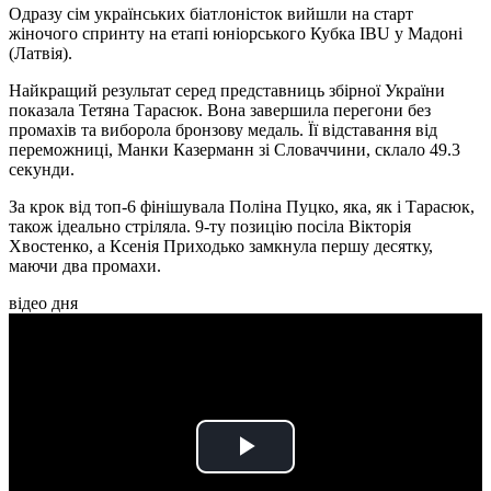
Одразу сім українських біатлоністок вийшли на старт
жіночого спринту на етапі юніорського Кубка IBU у Мадоні
(Латвія).
Найкращий результат серед представниць збірної України
показала Тетяна Тарасюк. Вона завершила перегони без
промахів та виборола бронзову медаль. Її відставання від
переможниці, Манки Казерманн зі Словаччини, склало 49.3
секунди.
За крок від топ-6 фінішувала Поліна Пуцко, яка, як і Тарасюк,
також ідеально стріляла. 9-ту позицію посіла Вікторія
Хвостенко, а Ксенія Приходько замкнула першу десятку,
маючи два промахи.
відео дня
Play