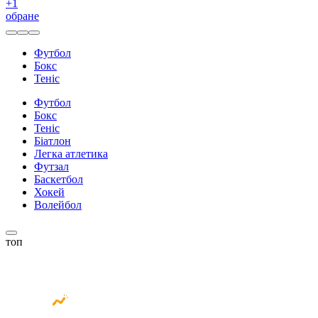
+
1
обране
Футбол
Бокс
Теніс
Футбол
Бокс
Теніс
Біатлон
Легка атлетика
Футзал
Баскетбол
Хокей
Волейбол
топ