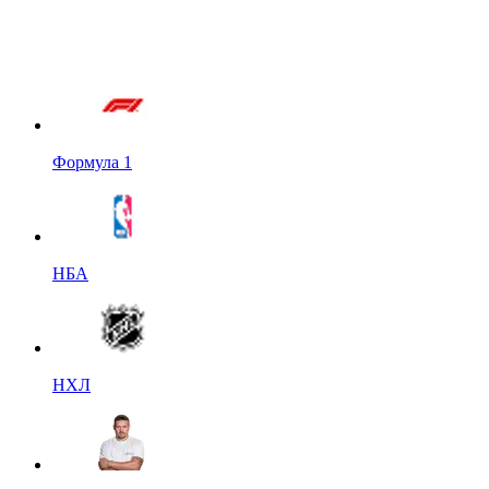
Формула 1
НБА
НХЛ