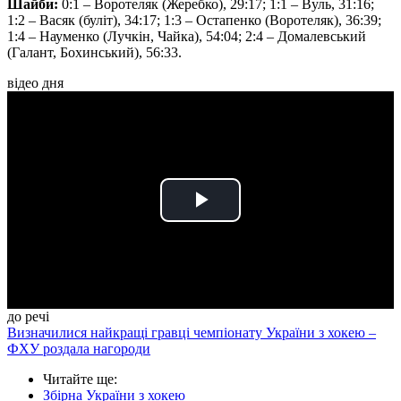
Шайби:
0:1 – Воротеляк (Жеребко), 29:17; 1:1 – Вуль, 31:16;
1:2 – Васяк (буліт), 34:17; 1:3 – Остапенко (Воротеляк), 36:39;
1:4 – Науменко (Лучкін, Чайка), 54:04; 2:4 – Домалевський
(Галант, Бохинський), 56:33.
відео дня
Play
Video
до речі
Визначилися найкращі гравці чемпіонату України з хокею –
ФХУ роздала нагороди
Читайте ще
:
Збірна України з хокею