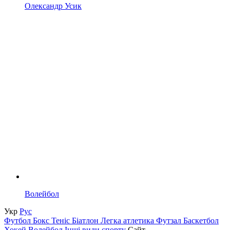
Олександр Усик
Волейбол
Укр
Рус
Футбол
Бокс
Теніс
Біатлон
Легка атлетика
Футзал
Баскетбол
Хокей
Волейбол
Інші види спорту
Сайт