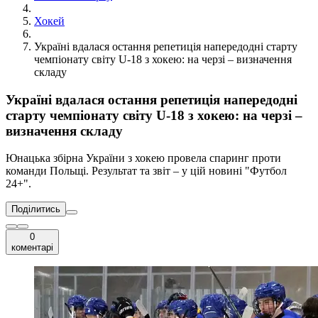
Хокей
Україні вдалася остання репетиція напередодні старту
чемпіонату світу U-18 з хокею: на черзі – визначення
складу
Україні вдалася остання репетиція напередодні
старту чемпіонату світу U-18 з хокею: на черзі –
визначення складу
Юнацька збірна України з хокею провела спаринг проти
команди Польщі. Результат та звіт – у цій новині "Футбол
24+".
Поділитись
0
коментарі