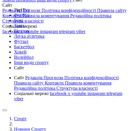
Сайт
Укр
Рус
Редакція
Прогнози
Політика конфіденційності
Правила сайту
Футбол
Контакти
Правила коментування
Редакційна політика
Бокс
Структура власності
Теніс
Соціальні мережі
Біатлон
facebook
x
youtube
instagram
telegram
viber
Легка атлетика
Футзал
Баскетбол
Хокей
Волейбол
Інші види спорту
Сайт
Сайт
Редакція
Прогнози
Політика конфіденційності
Правила сайту
Контакти
Правила коментування
Редакційна політика
Структура власності
Соціальні мережі
facebook
x
youtube
instagram
telegram
viber
Спорт
Новини Спорту