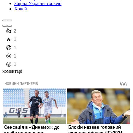
Збірна України з хокею
Хокей
️👍
2
️🔥
1
️😄
1
️😢
1
️🤬
1
коментарі