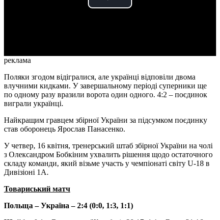
Play
Video
реклама
Поляки згодом відігралися, але українці відповіли двома
влучними кидками. У завершальному періоді суперники ще
по одному разу вразили ворота один одного. 4:2 – поєдинок
виграли українці.
Найкращим гравцем збірної України за підсумком поєдинку
став оборонець Ярослав Панасенко.
У четвер, 16 квітня, тренерський штаб збірної України на чолі
з Олександром Бобкіним ухвалить рішення щодо остаточного
складу команди, який візьме участь у чемпіонаті світу U-18 в
Дивізіоні 1А.
Товариський матч
Польща – Україна – 2:4 (0:0, 1:3, 1:1)