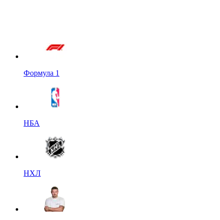
Формула 1
НБА
НХЛ