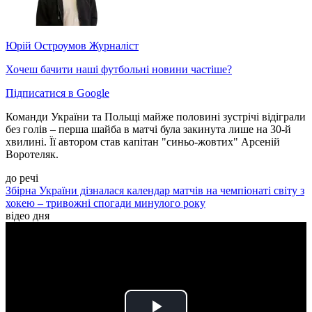
Юрій Остроумов
Журналіст
Хочеш бачити наші футбольні новини частіше?
Підписатися в Google
Команди України та Польщі майже половині зустрічі відіграли
без голів – перша шайба в матчі була закинута лише на 30-й
хвилині. Її автором став капітан "синьо-жовтих" Арсеній
Воротеляк.
до речі
Збірна України дізналася календар матчів на чемпіонаті світу з
хокею – тривожні спогади минулого року
відео дня