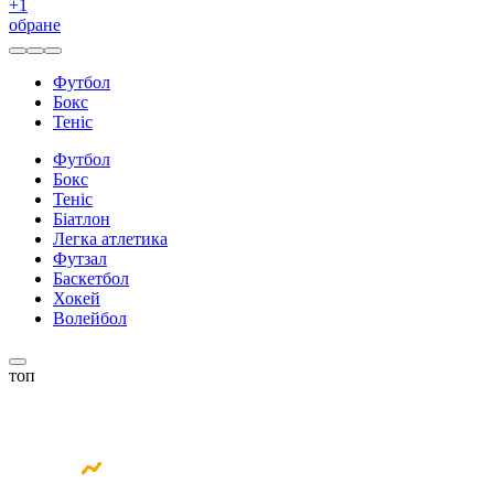
+
1
обране
Футбол
Бокс
Теніс
Футбол
Бокс
Теніс
Біатлон
Легка атлетика
Футзал
Баскетбол
Хокей
Волейбол
топ