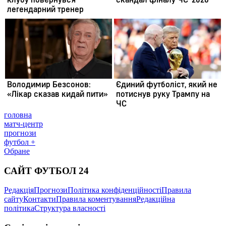
головна
матч-центр
прогнози
футбол +
Обране
САЙТ ФУТБОЛ 24
Редакція
Прогнози
Політика конфіденційності
Правила
сайту
Контакти
Правила коментування
Редакційна
політика
Структура власності