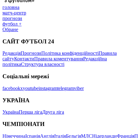
головна
матч-центр
прогнози
футбол +
Обране
САЙТ ФУТБОЛ 24
Редакція
Прогнози
Політика конфіденційності
Правила
сайту
Контакти
Правила коментування
Редакційна
політика
Структура власності
Соціальні мережі
facebook
x
youtube
instagram
telegram
viber
УКРАЇНА
Україна
Перша ліга
Друга ліга
ЧЕМПІОНАТИ
Німеччина
Іспанія
Англія
Італія
Бельгія
МЛС
Нідерланди
Франція
П