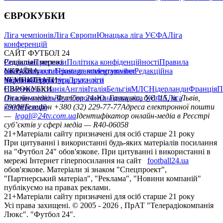
ЄВРОКУБКИ
Ліга чемпіонів
Ліга Європи
Юнацька ліга УЄФА
Ліга
конференцій
САЙТ ФУТБОЛ 24
Редакція
Соціальні мережі
Прогнози
Політика конфіденційності
Правила
сайту
facebook
УКРАЇНА
Контакти
x
youtube
Правила коментування
instagram
telegram
viber
Редакційна
політика
Україна
ЧЕМПІОНАТИ
Перша ліга
Структура власності
Друга ліга
Німеччина
ЄВРОКУБКИ
Іспанія
Англія
Італія
Бельгія
МЛС
Нідерланди
Франція
П
Ліга чемпіонів
Онлайн-медіа «Футбол 24»
Ліга Європи
Юнацька ліга УЄФА
пл. Галицька, буд. 15, м. Львів,
Ліга
конференцій
79008
Телефон +380 (32) 229-77-77
Адреса електронної пошти
—
legal@24tv.com.ua
Ідентифікатор онлайн-медіа в Реєстрі
суб’єктів у сфері медіа — R40-06058
21+
Матеріали сайту призначені для осіб старше 21 року
При цитуванні і використанні будь-яких матеріалів посилання
на "Футбол 24" обов'язкове. При цитуванні і використанні в
мережі Інтернет гіперпосилання на сайт
football24.ua
обов'язкове. Матеріали зі знаком "Спецпроект",
"Партнерський матеріал", "Реклама", "Новини компаній"
публікуємо на правах реклами.
21+
Матеріали сайту призначені для осіб старше 21 року
Усi права захищенi. © 2005 -
2026
, ПрАТ "Телерадіокомпанія
Люкс". "Футбол 24".