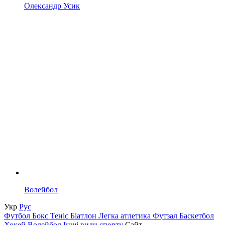
Олександр Усик
Волейбол
Укр
Рус
Футбол
Бокс
Теніс
Біатлон
Легка атлетика
Футзал
Баскетбол
Хокей
Волейбол
Інші види спорту
Сайт