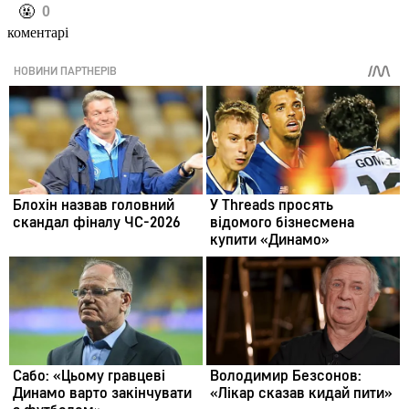
️🤬
0
коментарі