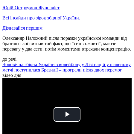
Юрій Остроумов
Журналіст
Всі інсайди про зірок збірної України.
Дізнавайся першим
Олександр Наложний після поразки української команди від
бразильської визнав той факт, що "синьо-жовті", маючи
перевагу у два сети, потім моментами втрачали концентрацію.
до речі
Чоловічна збірна України з волейболу у Лізі націй у шаленому
матчі поступилася Бразилії – програли після двох перемог
відео дня
Play