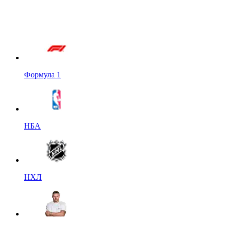
Формула 1
НБА
НХЛ