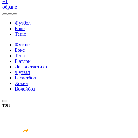
+
1
обране
Футбол
Бокс
Теніс
Футбол
Бокс
Теніс
Біатлон
Легка атлетика
Футзал
Баскетбол
Хокей
Волейбол
топ