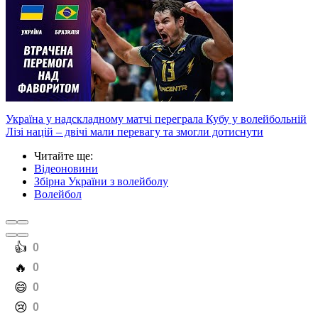
Україна у надскладному матчі переграла Кубу у волейбольній
Лізі націй – двічі мали перевагу та змогли дотиснути
Читайте ще
:
Відеоновини
Збірна України з волейболу
Волейбол
️👍
0
️🔥
0
️😄
0
️😢
0