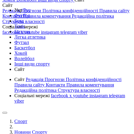
Сайт
Укр
Рус
Редакція
Прогнози
Політика конфіденційності
Правила сайту
Футбол
Контакти
Правила коментування
Редакційна політика
Бокс
Структура власності
Теніс
Соціальні мережі
Біатлон
facebook
x
youtube
instagram
telegram
viber
Легка атлетика
Футзал
Баскетбол
Хокей
Волейбол
Інші види спорту
Сайт
Сайт
Редакція
Прогнози
Політика конфіденційності
Правила сайту
Контакти
Правила коментування
Редакційна політика
Структура власності
Соціальні мережі
facebook
x
youtube
instagram
telegram
viber
Спорт
Новини Спорту