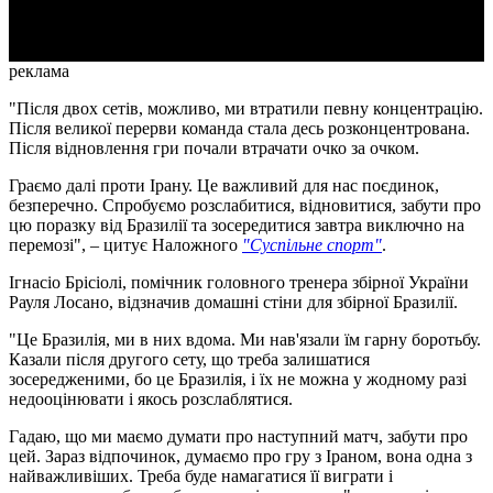
Video
реклама
"Після двох сетів, можливо, ми втратили певну концентрацію.
Після великої перерви команда стала десь розконцентрована.
Після відновлення гри почали втрачати очко за очком.
Граємо далі проти Ірану. Це важливий для нас поєдинок,
безперечно. Спробуємо розслабитися, відновитися, забути про
цю поразку від Бразилії та зосередитися завтра виключно на
перемозі", – цитує Наложного
"Суспільне спорт"
.
Ігнасіо Брісіолі, помічник головного тренера збірної України
Рауля Лосано, відзначив домашні стіни для збірної Бразилії.
"Це Бразилія, ми в них вдома. Ми нав'язали їм гарну боротьбу.
Казали після другого сету, що треба залишатися
зосередженими, бо це Бразилія, і їх не можна у жодному разі
недооцінювати і якось розслаблятися.
Гадаю, що ми маємо думати про наступний матч, забути про
цей. Зараз відпочинок, думаємо про гру з Іраном, вона одна з
найважливіших. Треба буде намагатися її виграти і