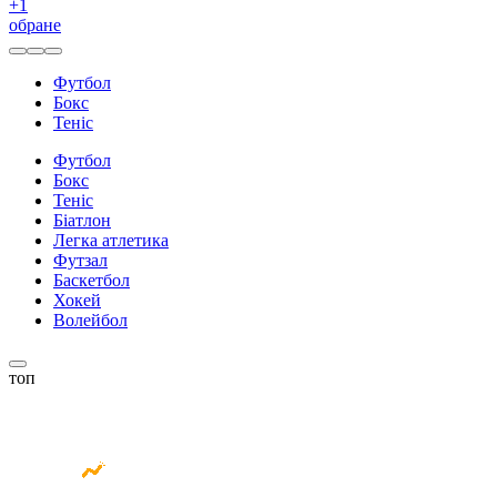
+
1
обране
Футбол
Бокс
Теніс
Футбол
Бокс
Теніс
Біатлон
Легка атлетика
Футзал
Баскетбол
Хокей
Волейбол
топ