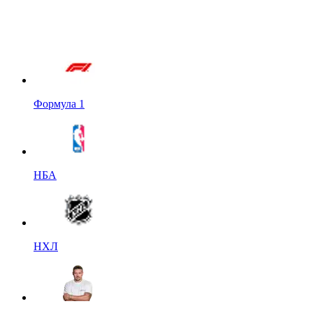
Формула 1
НБА
НХЛ