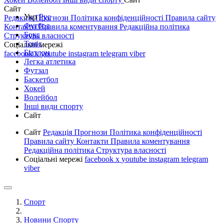
Сайт
Укр
Рус
Редакція
Прогнози
Політика конфіденційності
Правила сайту
Футбол
Контакти
Правила коментування
Редакційна політика
Бокс
Структура власності
Теніс
Соціальні мережі
Біатлон
facebook
x
youtube
instagram
telegram
viber
Легка атлетика
Футзал
Баскетбол
Хокей
Волейбол
Інші види спорту
Сайт
Сайт
Редакція
Прогнози
Політика конфіденційності
Правила сайту
Контакти
Правила коментування
Редакційна політика
Структура власності
Соціальні мережі
facebook
x
youtube
instagram
telegram
viber
Спорт
Новини Спорту