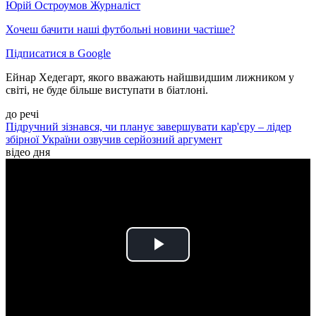
Юрій Остроумов
Журналіст
Хочеш бачити наші футбольні новини частіше?
Підписатися в Google
Ейнар Хедегарт, якого вважають найшвидшим лижником у
світі, не буде більше виступати в біатлоні.
до речі
Підручний зізнався, чи планує завершувати кар'єру – лідер
збірної України озвучив серйозний аргумент
відео дня
Play
Video