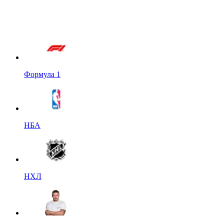
Формула 1
НБА
НХЛ