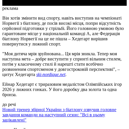
реклама
Він хотів змінити вид спорту, навіть виступив на чемпіонаті
Норвегії з біатлону, де посів високі місця, попри відсутність
серйозної підготовки у стрільбі. Його головною умовою було
гарантоване місце у національній команді А, але Федерація
біатлону Норвегії на це не пішла – Хедегарт вирішив
повернутися у лижний спорт.
"Моя дитяча мрія зруйнована... Ця мрія зникла. Тепер моя
наступна мета – добре виступити у спринті вільним стилем,
потім у класичному стилі й нарешті стати всебічно
розвиненим спортсменом у довгостроковій перспективі", –
цитує Хедегарта
ski-nordique.net
.
Ейнар Хедегарт є триразовим медалістом Олімпійських ігор
2026 у лижних гонках. У його доробку два золота та одна
бронза.
до речі
Новий тренер збірної України з біатлону озвучив головне
завдання команди на наступний сезон: "Всі в цьому
зацікавлені"