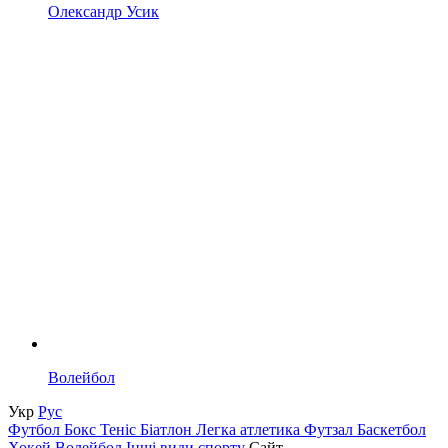
Олександр Усик
Волейбол
Укр
Рус
Футбол
Бокс
Теніс
Біатлон
Легка атлетика
Футзал
Баскетбол
Хокей
Волейбол
Інші види спорту
Сайт