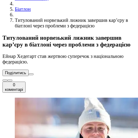
Біатлон
Титулований норвезький лижник завершив кар’єру в
біатлоні через проблеми з федерацією
Титулований норвезький лижник завершив
кар’єру в біатлоні через проблеми з федерацією
Ейнар Хедегарт став жертвою суперечок з національною
федерацією.
Поділитись
0
коментарі