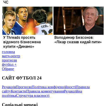
головна
матч-центр
прогнози
футбол +
Обране
САЙТ ФУТБОЛ 24
Редакція
Прогнози
Політика конфіденційності
Правила
сайту
Контакти
Правила коментування
Редакційна
політика
Структура власності
Соціальні мережі