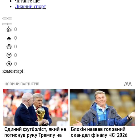
Читайте ще
:
Лижний спорт
️👍
0
️🔥
0
️😄
0
️😢
0
️🤬
0
коментарі