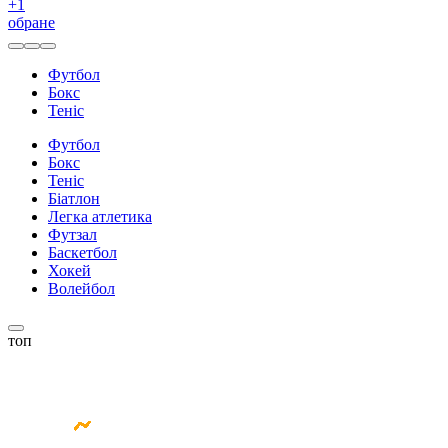
+
1
обране
Футбол
Бокс
Теніс
Футбол
Бокс
Теніс
Біатлон
Легка атлетика
Футзал
Баскетбол
Хокей
Волейбол
топ