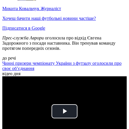
Микита Ковальчук
Журналіст
Хочеш бачити наші футбольні новини частіше?
Підписатися в Google
Прес-служба Аврори
оголосила про відхід Євгена
Задорожного з посади наставника. Він тренував команду
протягом попередніх сезонів.
до речі
Чинні призери чемпіонату України з футзалу оголосили про
своє об’єднання
відео дня
Play