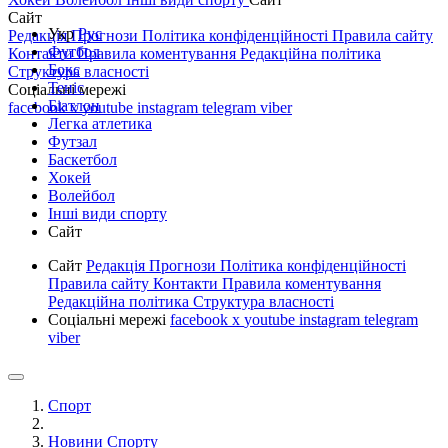
Сайт
Укр
Рус
Редакція
Прогнози
Політика конфіденційності
Правила сайту
Футбол
Контакти
Правила коментування
Редакційна політика
Бокс
Структура власності
Теніс
Соціальні мережі
Біатлон
facebook
x
youtube
instagram
telegram
viber
Легка атлетика
Футзал
Баскетбол
Хокей
Волейбол
Інші види спорту
Сайт
Сайт
Редакція
Прогнози
Політика конфіденційності
Правила сайту
Контакти
Правила коментування
Редакційна політика
Структура власності
Соціальні мережі
facebook
x
youtube
instagram
telegram
viber
Спорт
Новини Спорту