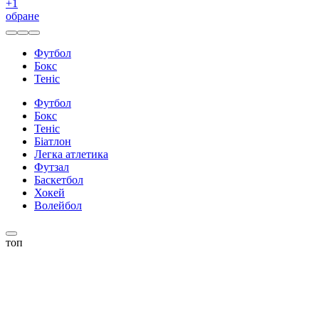
+
1
обране
Футбол
Бокс
Теніс
Футбол
Бокс
Теніс
Біатлон
Легка атлетика
Футзал
Баскетбол
Хокей
Волейбол
топ