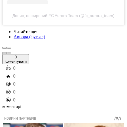
Допис, поширений FC Aurora Team (@fc_aurora_team)
Читайте ще
:
Аврора (футзал)
0
Коментувати
️👍
0
️🔥
0
️😄
0
️😢
0
️🤬
0
коментарі