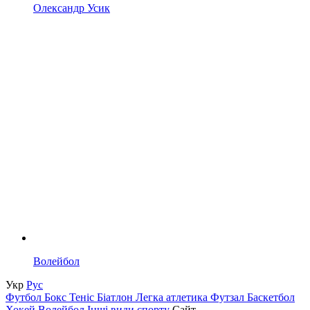
Олександр Усик
Волейбол
Укр
Рус
Футбол
Бокс
Теніс
Біатлон
Легка атлетика
Футзал
Баскетбол
Хокей
Волейбол
Інші види спорту
Сайт