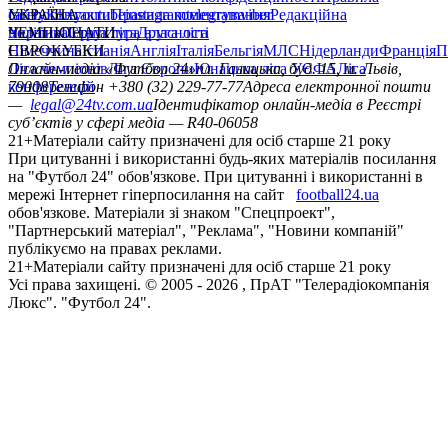
сайту
facebook
УКРАЇНА
Контакти
x
youtube
Правила коментування
instagram
telegram
viber
Редакційна
політика
Україна
ЧЕМПІОНАТИ
Перша ліга
Структура власності
Друга ліга
Німеччина
ЄВРОКУБКИ
Іспанія
Англія
Італія
Бельгія
МЛС
Нідерланди
Франція
П
Ліга чемпіонів
Онлайн-медіа «Футбол 24»
Ліга Європи
Юнацька ліга УЄФА
пл. Галицька, буд. 15, м. Львів,
Ліга
конференцій
79008
Телефон +380 (32) 229-77-77
Адреса електронної пошти
—
legal@24tv.com.ua
Ідентифікатор онлайн-медіа в Реєстрі
суб’єктів у сфері медіа — R40-06058
21+
Матеріали сайту призначені для осіб старше 21 року
При цитуванні і використанні будь-яких матеріалів посилання
на "Футбол 24" обов'язкове. При цитуванні і використанні в
мережі Інтернет гіперпосилання на сайт
football24.ua
обов'язкове. Матеріали зі знаком "Спецпроект",
"Партнерський матеріал", "Реклама", "Новини компаній"
публікуємо на правах реклами.
21+
Матеріали сайту призначені для осіб старше 21 року
Усi права захищенi. © 2005 -
2026
, ПрАТ "Телерадіокомпанія
Люкс". "Футбол 24".