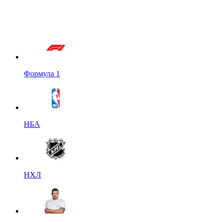
Формула 1
НБА
НХЛ