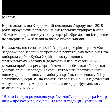
Video
реклама
Варто додати, що Задорожний очолював Аврору ще з 2019
року, здобуваючи перемоги на аматорських турнірах Києва.
"Бажаємо подальших успіхів у кар’єрі! Віримо – ця історія ще
не завершена", – зазначила
прес-служба Аврори
.
Нагадаємо, що сезон 2023/24 Аврора під керівництвом Євгена
Задорожного завершила третьою в регулярному чемпіонаті та
виборола срібло Кубка України, поступившись івано-
франківському Урагану в додатковий час. У сезоні 2024/25
команда пройшла регулярний чемпіонат без жодної поразки та
здобула срібні нагороди Favbet Екстра-ліги, поступившись
лише у фіналі чинному чемпіону України, столичному ХІТу –
з рахунком у серії 3:1 на користь "кабельників". За підсумками
минулого сезону Аврора завоювала вихід до футзальної Ліги
чемпіонів 2025/26.
"В класі я один розмовляв українською": тренер лідера Екстра-
ліги – про батьків у окупації та мовні традиції Луганщини