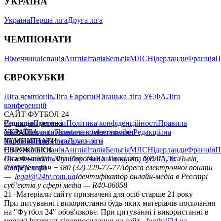
УКРАЇНА
Україна
Перша ліга
Друга ліга
ЧЕМПІОНАТИ
Німеччина
Іспанія
Англія
Італія
Бельгія
МЛС
Нідерланди
Франція
П
ЄВРОКУБКИ
Ліга чемпіонів
Ліга Європи
Юнацька ліга УЄФА
Ліга
конференцій
САЙТ ФУТБОЛ 24
Редакція
Соціальні мережі
Прогнози
Політика конфіденційності
Правила
сайту
facebook
УКРАЇНА
Контакти
x
youtube
Правила коментування
instagram
telegram
viber
Редакційна
політика
Україна
ЧЕМПІОНАТИ
Перша ліга
Структура власності
Друга ліга
Німеччина
ЄВРОКУБКИ
Іспанія
Англія
Італія
Бельгія
МЛС
Нідерланди
Франція
П
Ліга чемпіонів
Онлайн-медіа «Футбол 24»
Ліга Європи
Юнацька ліга УЄФА
пл. Галицька, буд. 15, м. Львів,
Ліга
конференцій
79008
Телефон +380 (32) 229-77-77
Адреса електронної пошти
—
legal@24tv.com.ua
Ідентифікатор онлайн-медіа в Реєстрі
суб’єктів у сфері медіа — R40-06058
21+
Матеріали сайту призначені для осіб старше 21 року
При цитуванні і використанні будь-яких матеріалів посилання
на "Футбол 24" обов'язкове. При цитуванні і використанні в
мережі Інтернет гіперпосилання на сайт
football24.ua