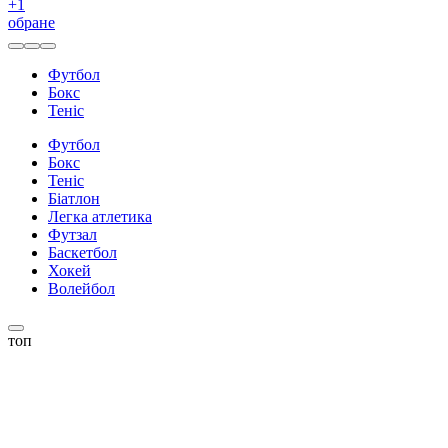
+
1
обране
Футбол
Бокс
Теніс
Футбол
Бокс
Теніс
Біатлон
Легка атлетика
Футзал
Баскетбол
Хокей
Волейбол
топ