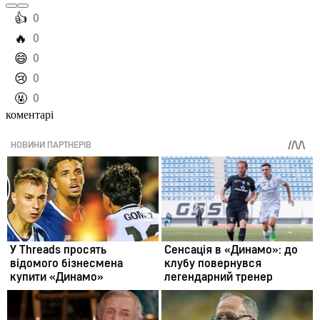
️👍
0
️🔥
0
️😄
0
️😢
0
️🤬
0
коментарі