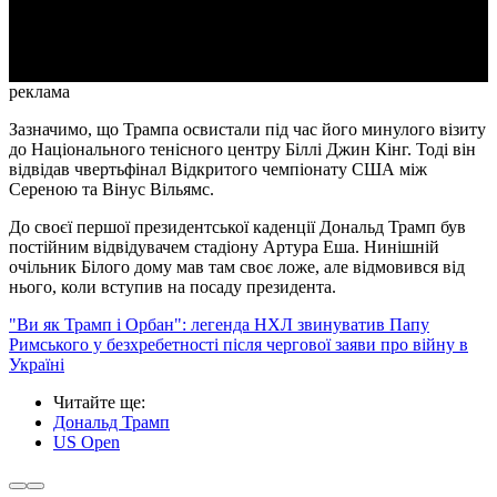
Video
реклама
Зазначимо, що Трампа освистали під час його минулого візиту
до Національного тенісного центру Біллі Джин Кінг. Тоді він
відвідав чвертьфінал Відкритого чемпіонату США між
Сереною та Вінус Вільямс.
До своєї першої президентської каденції Дональд Трамп був
постійним відвідувачем стадіону Артура Еша. Нинішній
очільник Білого дому мав там своє ложе, але відмовився від
нього, коли вступив на посаду президента.
"Ви як Трамп і Орбан": легенда НХЛ звинуватив Папу
Римського у безхребетності після чергової заяви про війну в
Україні
Читайте ще
:
Дональд Трамп
US Open