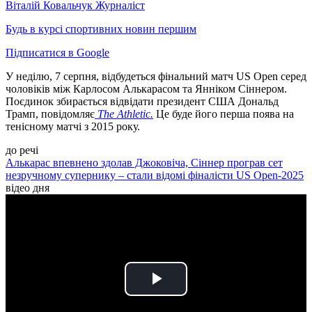
Віталій Ковальчук
Журналіст
Будь в курсі спортивних новин першим
Підписатися в Google
У неділю, 7 серпня, відбудеться фінальний матч US Open серед
чоловіків між Карлосом Алькарасом та Янніком Сіннером.
Поєдинок збирається відвідати президент США Дональд
Трамп, повідомляє
The Athletic.
Це буде його перша поява на
тенісному матчі з 2015 року.
до речі
Алькарас впевнено здолав Джоковіча, Сіннер програв сет
незручному супернику – стали відомі фіналісти US Open-2025
відео дня
Play