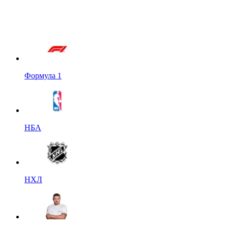
Формула 1
НБА
НХЛ