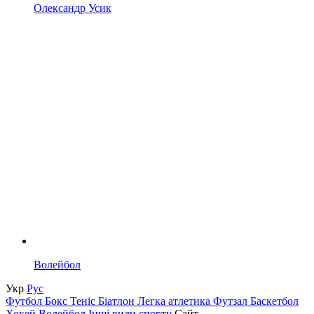
Олександр Усик
Волейбол
Укр
Рус
Футбол
Бокс
Теніс
Біатлон
Легка атлетика
Футзал
Баскетбол
Хокей
Волейбол
Інші види спорту
Сайт