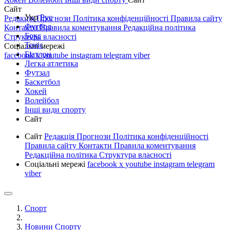
Сайт
Укр
Рус
Редакція
Прогнози
Політика конфіденційності
Правила сайту
Футбол
Контакти
Правила коментування
Редакційна політика
Бокс
Структура власності
Теніс
Соціальні мережі
Біатлон
facebook
x
youtube
instagram
telegram
viber
Легка атлетика
Футзал
Баскетбол
Хокей
Волейбол
Інші види спорту
Сайт
Сайт
Редакція
Прогнози
Політика конфіденційності
Правила сайту
Контакти
Правила коментування
Редакційна політика
Структура власності
Соціальні мережі
facebook
x
youtube
instagram
telegram
viber
Спорт
Новини Спорту