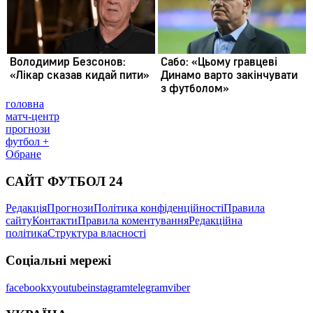
головна
матч-центр
прогнози
футбол +
Обране
САЙТ ФУТБОЛ 24
Редакція
Прогнози
Політика конфіденційності
Правила
сайту
Контакти
Правила коментування
Редакційна
політика
Структура власності
Соціальні мережі
facebook
x
youtube
instagram
telegram
viber