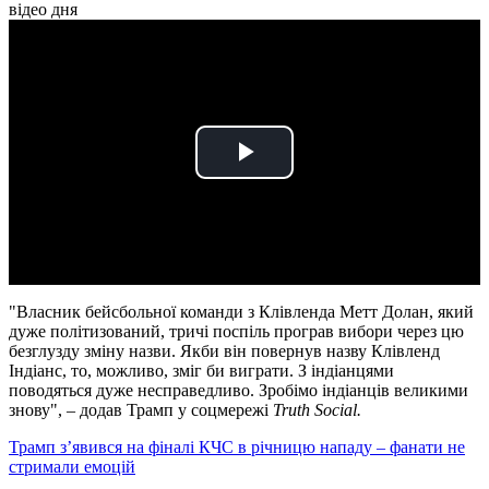
відео дня
Play
Video
"Власник бейсбольної команди з Клівленда Метт Долан, який
дуже політизований, тричі поспіль програв вибори через цю
безглузду зміну назви. Якби він повернув назву Клівленд
Індіанс, то, можливо, зміг би виграти. З індіанцями
поводяться дуже несправедливо. Зробімо індіанців великими
знову", – додав Трамп у соцмережі
Truth Social.
Трамп з’явився на фіналі КЧС в річницю нападу – фанати не
стримали емоцій