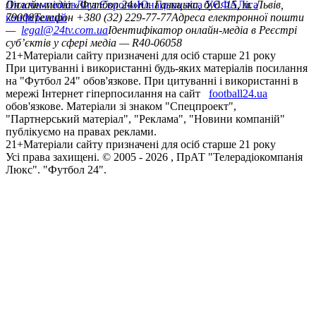
Ліга чемпіонів
Онлайн-медіа «Футбол 24»
Ліга Європи
Юнацька ліга УЄФА
пл. Галицька, буд. 15, м. Львів,
Ліга
конференцій
79008
Телефон +380 (32) 229-77-77
Адреса електронної пошти
—
legal@24tv.com.ua
Ідентифікатор онлайн-медіа в Реєстрі
суб’єктів у сфері медіа — R40-06058
21+
Матеріали сайту призначені для осіб старше 21 року
При цитуванні і використанні будь-яких матеріалів посилання
на "Футбол 24" обов'язкове. При цитуванні і використанні в
мережі Інтернет гіперпосилання на сайт
football24.ua
обов'язкове. Матеріали зі знаком "Спецпроект",
"Партнерський матеріал", "Реклама", "Новини компаній"
публікуємо на правах реклами.
21+
Матеріали сайту призначені для осіб старше 21 року
Усi права захищенi. © 2005 -
2026
, ПрАТ "Телерадіокомпанія
Люкс". "Футбол 24".