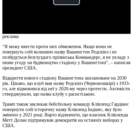
Play
Video
реклама
"Я можу ввести проти них обмеження. Якщо вони не
повернуть собі колишню назву Вашингтон Редскінз і не
позбудуться безглуздого прізвиська Коммандерс, я не укладу з
ними угоду на будівництво стадіону у Вашингтоні", – написав
президент США.
Відкриття нового стадіону Вашингтона заплановане на 2030
рік. Цікаво, що клуб мав назву Редскінз (Червоношкірі) з 1933-
го, але відмовився від неї у 2020-му через протести. Активісти
стверджували, що назва клубу є расистською.
Трамп також закликав бейсбольну команду Клівленд Гардіанс
повернути собі історичну назву Клівленд Індіанс, яку було
змінено у 2021 році. Варто відзначити, що власник Клівленда
Метт Долан підтримував демократів на останніх виборах у
США.