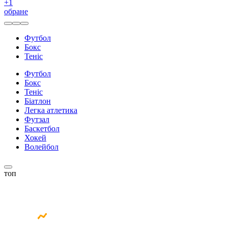
+
1
обране
Футбол
Бокс
Теніс
Футбол
Бокс
Теніс
Біатлон
Легка атлетика
Футзал
Баскетбол
Хокей
Волейбол
топ