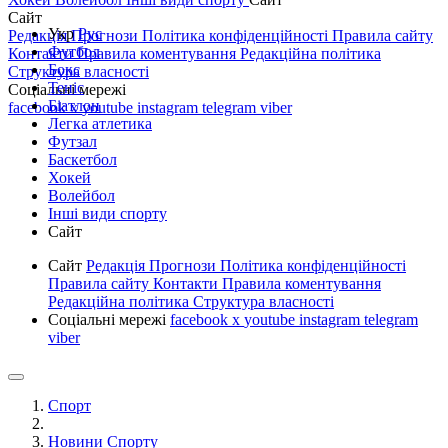
Сайт
Укр
Рус
Редакція
Прогнози
Політика конфіденційності
Правила сайту
Футбол
Контакти
Правила коментування
Редакційна політика
Бокс
Структура власності
Теніс
Соціальні мережі
Біатлон
facebook
x
youtube
instagram
telegram
viber
Легка атлетика
Футзал
Баскетбол
Хокей
Волейбол
Інші види спорту
Сайт
Сайт
Редакція
Прогнози
Політика конфіденційності
Правила сайту
Контакти
Правила коментування
Редакційна політика
Структура власності
Соціальні мережі
facebook
x
youtube
instagram
telegram
viber
Спорт
Новини Спорту