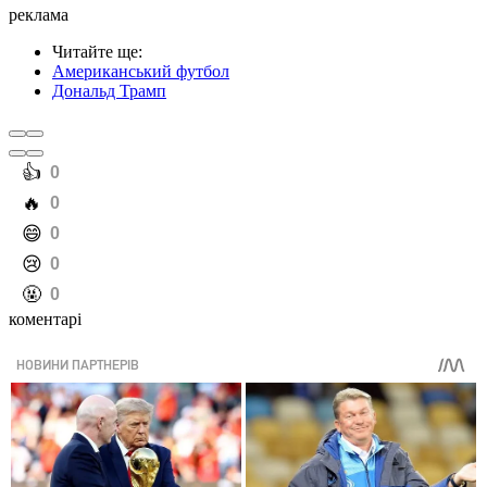
реклама
Читайте ще
:
Американський футбол
Дональд Трамп
️👍
0
️🔥
0
️😄
0
️😢
0
️🤬
0
коментарі