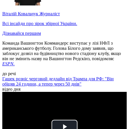
Віталій Ковальчук
Журналіст
Всі інсайди про зірок збірної України.
Дізнавайся першим
Команда Вашингтон Коммандерс виступає у лізі НФЛ з
американського футболу. Голова Білого дому заявив, що
заблокує дозвіл на будівництво нового стадіону клубу, якщо
він не змінить назву на Вашингтон Редскінз, повідомляє
ЕSPN.
до речі
Гашек розніс черговий дедлайн від Трампа для РФ: "Він
обіцяв 24 години, а тепер через 50 днів"
відео дня