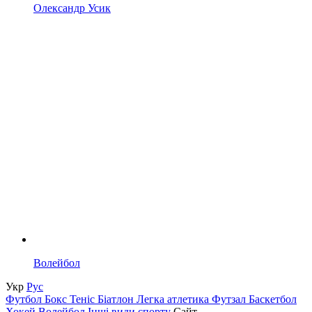
Олександр Усик
Волейбол
Укр
Рус
Футбол
Бокс
Теніс
Біатлон
Легка атлетика
Футзал
Баскетбол
Хокей
Волейбол
Інші види спорту
Сайт