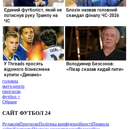
головна
матч-центр
прогнози
футбол +
Обране
САЙТ ФУТБОЛ 24
Редакція
Прогнози
Політика конфіденційності
Правила