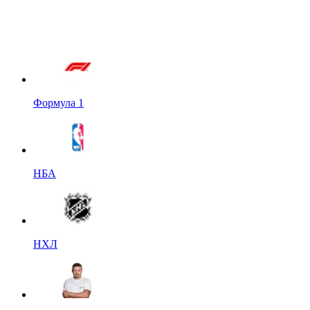
Формула 1
НБА
НХЛ