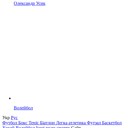
Олександр Усик
Волейбол
Укр
Рус
Футбол
Бокс
Теніс
Біатлон
Легка атлетика
Футзал
Баскетбол
Хокей
Волейбол
Інші види спорту
Сайт