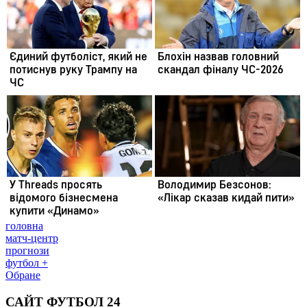
головна
матч-центр
прогнози
футбол +
Обране
САЙТ ФУТБОЛ 24