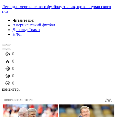
Легенда американського футболу заявив, що клонував свого
пса
Читайте ще
:
Американський футбол
Дональд Трамп
НФЛ
️👍
0
️🔥
0
️😄
0
️😢
0
️🤬
0
коментарі