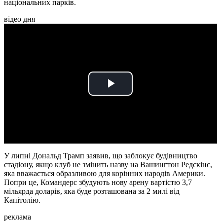
національних парків.
відео дня
Play
Video
У липні Дональд Трамп заявив, що заблокує будівництво
стадіону, якщо клуб не змінить назву на Вашингтон Редскінс,
яка вважається образливою для корінних народів Америки.
Попри це, Командерс збудують нову арену вартістю 3,7
мільярда доларів, яка буде розташована за 2 милі від
Капітолію.
реклама