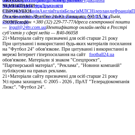
сайту
facebook
УКРАЇНА
Контакти
x
youtube
Правила коментування
instagram
telegram
viber
Редакційна
політика
Україна
ЧЕМПІОНАТИ
Перша ліга
Структура власності
Друга ліга
Німеччина
ЄВРОКУБКИ
Іспанія
Англія
Італія
Бельгія
МЛС
Нідерланди
Франція
П
Ліга чемпіонів
Онлайн-медіа «Футбол 24»
Ліга Європи
Юнацька ліга УЄФА
пл. Галицька, буд. 15, м. Львів,
Ліга
конференцій
79008
Телефон +380 (32) 229-77-77
Адреса електронної пошти
—
legal@24tv.com.ua
Ідентифікатор онлайн-медіа в Реєстрі
суб’єктів у сфері медіа — R40-06058
21+
Матеріали сайту призначені для осіб старше 21 року
При цитуванні і використанні будь-яких матеріалів посилання
на "Футбол 24" обов'язкове. При цитуванні і використанні в
мережі Інтернет гіперпосилання на сайт
football24.ua
обов'язкове. Матеріали зі знаком "Спецпроект",
"Партнерський матеріал", "Реклама", "Новини компаній"
публікуємо на правах реклами.
21+
Матеріали сайту призначені для осіб старше 21 року
Усi права захищенi. © 2005 -
2026
, ПрАТ "Телерадіокомпанія
Люкс". "Футбол 24".