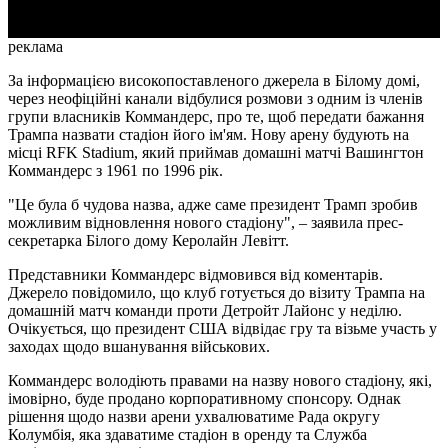
реклама
За інформацією високопоставленого джерела в Білому домі,
через неофіційні канали відбулися розмови з одним із членів
групи власників Коммандерс, про те, щоб передати бажання
Трампа назвати стадіон його ім'ям. Нову арену будують на
місці RFK Stadium, який приймав домашні матчі Вашингтон
Коммандерс з 1961 по 1996 рік.
"Це була б чудова назва, адже саме президент Трамп зробив
можливим відновлення нового стадіону", – заявила прес-
секретарка Білого дому Керолайн Левітт.
Представники Коммандерс відмовився від коментарів.
Джерело повідомило, що клуб готується до візиту Трампа на
домашній матч команди проти Детройт Лайонс у неділю.
Очікується, що президент США відвідає гру та візьме участь у
заходах щодо вшанування військових.
Коммандерс володіють правами на назву нового стадіону, які,
імовірно, буде продано корпоративному спонсору. Однак
рішення щодо назви арени ухвалюватиме Рада округу
Колумбія, яка здаватиме стадіон в оренду та Служба