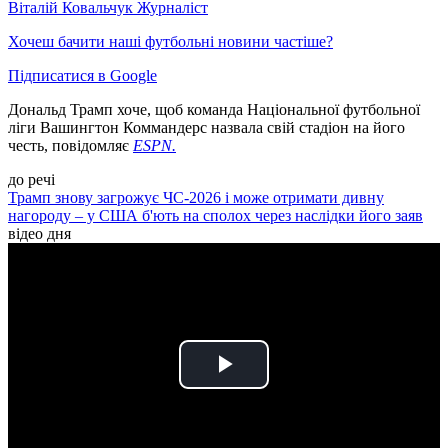
Віталій Ковальчук
Журналіст
Хочеш бачити наші футбольні новини частіше?
Підписатися в Google
Дональд Трамп хоче, щоб команда Національної футбольної
ліги Вашингтон Коммандерс назвала свій стадіон на його
честь, повідомляє
ESPN.
до речі
Трамп знову загрожує ЧС-2026 і може отримати дивну
нагороду – у США б'ють на сполох через наслідки його заяв
відео дня
Play
Video