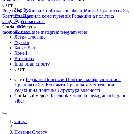
Сайт
Укр
Рус
Редакція
Прогнози
Політика конфіденційності
Правила сайту
Футбол
Контакти
Правила коментування
Редакційна політика
Бокс
Структура власності
Теніс
Соціальні мережі
Біатлон
facebook
x
youtube
instagram
telegram
viber
Легка атлетика
Футзал
Баскетбол
Хокей
Волейбол
Інші види спорту
Сайт
Сайт
Редакція
Прогнози
Політика конфіденційності
Правила сайту
Контакти
Правила коментування
Редакційна політика
Структура власності
Соціальні мережі
facebook
x
youtube
instagram
telegram
viber
Спорт
Новини Спорту