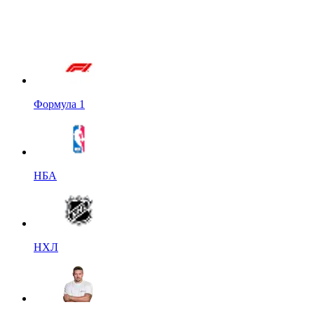
Формула 1
НБА
НХЛ