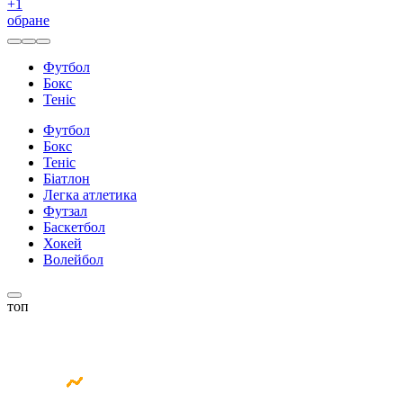
+
1
обране
Футбол
Бокс
Теніс
Футбол
Бокс
Теніс
Біатлон
Легка атлетика
Футзал
Баскетбол
Хокей
Волейбол
топ