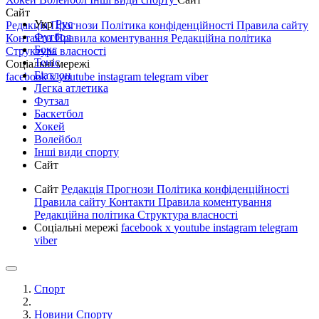
Сайт
Укр
Рус
Редакція
Прогнози
Політика конфіденційності
Правила сайту
Футбол
Контакти
Правила коментування
Редакційна політика
Бокс
Структура власності
Теніс
Соціальні мережі
Біатлон
facebook
x
youtube
instagram
telegram
viber
Легка атлетика
Футзал
Баскетбол
Хокей
Волейбол
Інші види спорту
Сайт
Сайт
Редакція
Прогнози
Політика конфіденційності
Правила сайту
Контакти
Правила коментування
Редакційна політика
Структура власності
Соціальні мережі
facebook
x
youtube
instagram
telegram
viber
Спорт
Новини Спорту