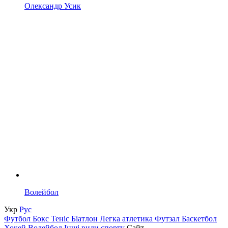
Олександр Усик
Волейбол
Укр
Рус
Футбол
Бокс
Теніс
Біатлон
Легка атлетика
Футзал
Баскетбол
Хокей
Волейбол
Інші види спорту
Сайт