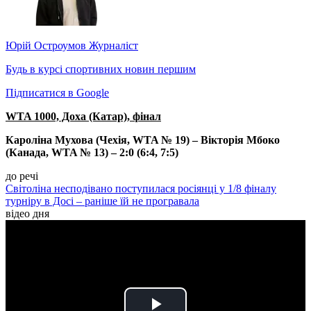
Юрій Остроумов
Журналіст
Будь в курсі спортивних новин першим
Підписатися в Google
WTA 1000, Доха (Катар), фінал
Кароліна Мухова (Чехія, WTA № 19) – Вікторія Мбоко
(Канада, WTA № 13) – 2:0 (6:4, 7:5)
до речі
Світоліна несподівано поступилася росіянці у 1/8 фіналу
турніру в Досі – раніше їй не програвала
відео дня