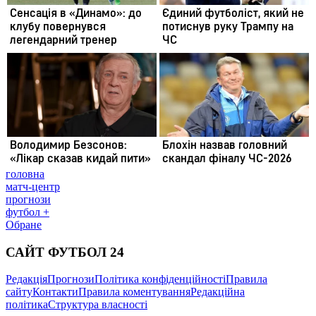
головна
матч-центр
прогнози
футбол +
Обране
САЙТ ФУТБОЛ 24
Редакція
Прогнози
Політика конфіденційності
Правила
сайту
Контакти
Правила коментування
Редакційна
політика
Структура власності