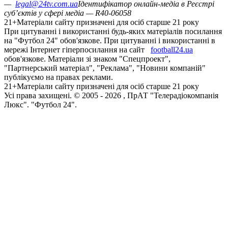
—
legal@24tv.com.ua
Ідентифікатор онлайн-медіа в Реєстрі
суб’єктів у сфері медіа — R40-06058
21+
Матеріали сайту призначені для осіб старше 21 року
При цитуванні і використанні будь-яких матеріалів посилання
на "Футбол 24" обов'язкове. При цитуванні і використанні в
мережі Інтернет гіперпосилання на сайт
football24.ua
обов'язкове. Матеріали зі знаком "Спецпроект",
"Партнерський матеріал", "Реклама", "Новини компаній"
публікуємо на правах реклами.
21+
Матеріали сайту призначені для осіб старше 21 року
Усi права захищенi. © 2005 -
2026
, ПрАТ "Телерадіокомпанія
Люкс". "Футбол 24".