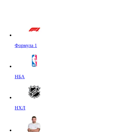
Формула 1
НБА
НХЛ