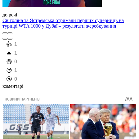
до речі
Світоліна та Ястремська отримали перших суперниць на
турнірі WTA 1000 у Дубаї – результати жеребкування
️👍
1
️🔥
1
️😄
0
️😢
1
️🤬
0
коментарі