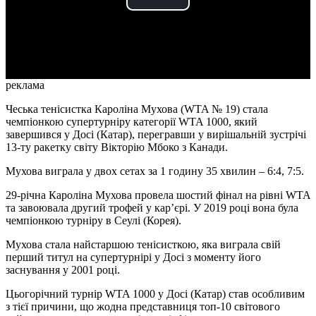
Play
Video
реклама
Чеська тенісистка Кароліна Мухова (WTA № 19) стала
чемпіонкою супертурніру категорії WTA 1000, який
завершився у Досі (Катар), перегравши у вирішальній зустрічі
13-ту ракетку світу Вікторію Мбоко з Канади.
Мухова виграла у двох сетах за 1 годину 35 хвилин – 6:4, 7:5.
29-річна Кароліна Мухова провела шостий фінал на рівні WTA
та завоювала другий трофей у кар’єрі. У 2019 році вона була
чемпіонкою турніру в Сеулі (Корея).
Мухова стала найстаршою тенісисткою, яка виграла свій
перший титул на супертурнірі у Досі з моменту його
заснування у 2001 році.
Цьогорічний турнір WTA 1000 у Досі (Катар) став особливим
з тієї причини, що жодна представниця топ-10 світового