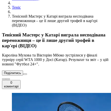
Теніс
Тенісний Мастерс у Катарі виграла несподівана
переможниця – це її лише другий трофей в кар'єрі
(ВІДЕО)
Тенісний Мастерс у Катарі виграла несподівана
переможниця – це її лише другий трофей в
кар'єрі (ВІДЕО)
Кароліна Мухова та Вікторію Мбоко зустрілися у фіналі
турніру серії WTA 1000 у Досі (Катар). Результат та звіт – у цій
новині "Футбол 24+".
Поділитись
0
коментарі