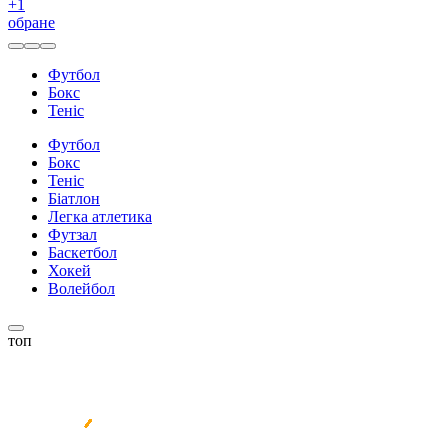
+
1
обране
Футбол
Бокс
Теніс
Футбол
Бокс
Теніс
Біатлон
Легка атлетика
Футзал
Баскетбол
Хокей
Волейбол
топ