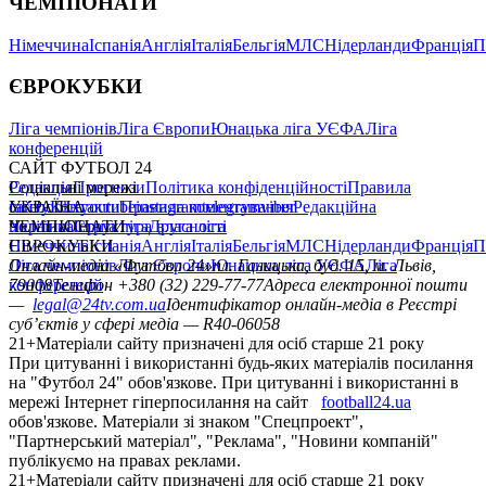
ЧЕМПІОНАТИ
Німеччина
Іспанія
Англія
Італія
Бельгія
МЛС
Нідерланди
Франція
П
ЄВРОКУБКИ
Ліга чемпіонів
Ліга Європи
Юнацька ліга УЄФА
Ліга
конференцій
САЙТ ФУТБОЛ 24
Редакція
Соціальні мережі
Прогнози
Політика конфіденційності
Правила
сайту
facebook
УКРАЇНА
Контакти
x
youtube
Правила коментування
instagram
telegram
viber
Редакційна
політика
Україна
ЧЕМПІОНАТИ
Перша ліга
Структура власності
Друга ліга
Німеччина
ЄВРОКУБКИ
Іспанія
Англія
Італія
Бельгія
МЛС
Нідерланди
Франція
П
Ліга чемпіонів
Онлайн-медіа «Футбол 24»
Ліга Європи
Юнацька ліга УЄФА
пл. Галицька, буд. 15, м. Львів,
Ліга
конференцій
79008
Телефон +380 (32) 229-77-77
Адреса електронної пошти
—
legal@24tv.com.ua
Ідентифікатор онлайн-медіа в Реєстрі
суб’єктів у сфері медіа — R40-06058
21+
Матеріали сайту призначені для осіб старше 21 року
При цитуванні і використанні будь-яких матеріалів посилання
на "Футбол 24" обов'язкове. При цитуванні і використанні в
мережі Інтернет гіперпосилання на сайт
football24.ua
обов'язкове. Матеріали зі знаком "Спецпроект",
"Партнерський матеріал", "Реклама", "Новини компаній"
публікуємо на правах реклами.
21+
Матеріали сайту призначені для осіб старше 21 року