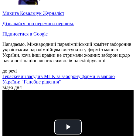
Микита Ковальчук
Журналіст
Дізнавайся про перемоги першим.
Підписатися в Google
Нагадаємо, Міжнародний паралімпійський комітет заборонив
українським паралімпійцям виступати у формі з мапою
України, хоча інші країни не отримали жодних заборон щодо
наявності національних символів на екіпіруванні.
до речі
Гераскевич засудив МПК за заборону форми із мапою
України: "Ганебне рішення"
відео дня
Play