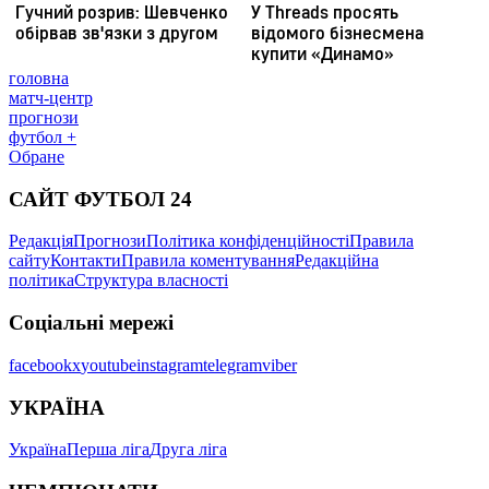
головна
матч-центр
прогнози
футбол +
Обране
САЙТ ФУТБОЛ 24
Редакція
Прогнози
Політика конфіденційності
Правила
сайту
Контакти
Правила коментування
Редакційна
політика
Структура власності
Соціальні мережі
facebook
x
youtube
instagram
telegram
viber
УКРАЇНА
Україна
Перша ліга
Друга ліга