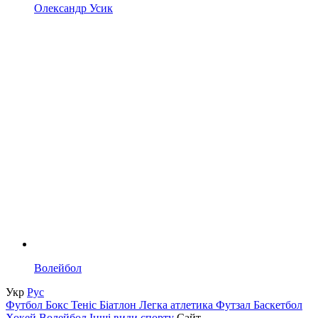
Олександр Усик
Волейбол
Укр
Рус
Футбол
Бокс
Теніс
Біатлон
Легка атлетика
Футзал
Баскетбол
Хокей
Волейбол
Інші види спорту
Сайт