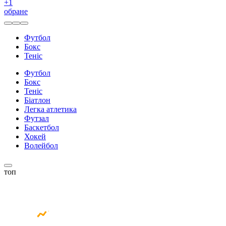
+
1
обране
Футбол
Бокс
Теніс
Футбол
Бокс
Теніс
Біатлон
Легка атлетика
Футзал
Баскетбол
Хокей
Волейбол
топ