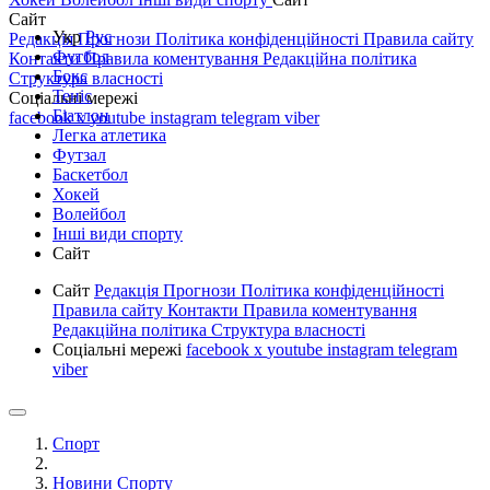
Сайт
Укр
Рус
Редакція
Прогнози
Політика конфіденційності
Правила сайту
Футбол
Контакти
Правила коментування
Редакційна політика
Бокс
Структура власності
Теніс
Соціальні мережі
Біатлон
facebook
x
youtube
instagram
telegram
viber
Легка атлетика
Футзал
Баскетбол
Хокей
Волейбол
Інші види спорту
Сайт
Сайт
Редакція
Прогнози
Політика конфіденційності
Правила сайту
Контакти
Правила коментування
Редакційна політика
Структура власності
Соціальні мережі
facebook
x
youtube
instagram
telegram
viber
Спорт
Новини Спорту