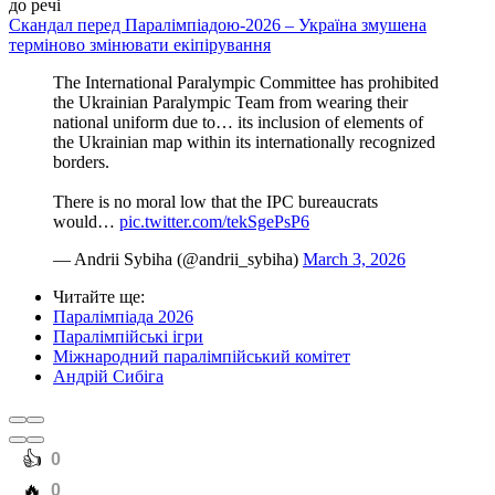
до речі
Скандал перед Паралімпіадою-2026 – Україна змушена
терміново змінювати екіпірування
The International Paralympic Committee has prohibited
the Ukrainian Paralympic Team from wearing their
national uniform due to… its inclusion of elements of
the Ukrainian map within its internationally recognized
borders.
There is no moral low that the IPC bureaucrats
would…
pic.twitter.com/tekSgePsP6
— Andrii Sybiha (@andrii_sybiha)
March 3, 2026
Читайте ще
:
Паралімпіада 2026
Паралімпійські ігри
Міжнародний паралімпійський комітет
Андрій Сибіга
️👍
0
️🔥
0