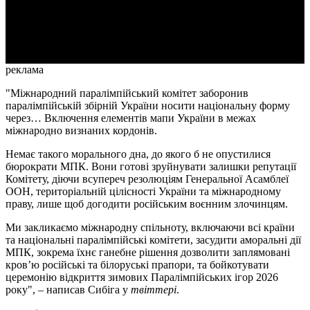
Video
реклама
"Міжнародний паралімпійський комітет заборонив
паралімпійській збірній України носити національну форму
через… Включення елементів мапи України в межах
міжнародно визнаних кордонів.
Немає такого морального дна, до якого б не опустилися
бюрократи МПК. Вони готові зруйнувати залишки репутації
Комітету, діючи всупереч резолюціям Генеральної Асамблеї
ООН, територіальній цілісності України та міжнародному
праву, лише щоб догодити російським воєнним злочинцям.
Ми закликаємо міжнародну спільноту, включаючи всі країни
та національні паралімпійські комітети, засудити аморальні дії
МПК, зокрема їхнє ганебне рішення дозволити заплямовані
кров’ю російські та білоруські прапори, та бойкотувати
церемонію відкриття зимових Паралімпійських ігор 2026
року", – написав Сибіга у
твіттері
.