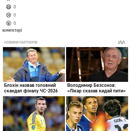
️😄
0
️😢
0
️🤬
0
коментарі