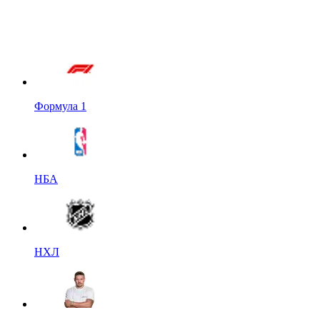
Формула 1
НБА
НХЛ