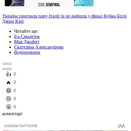
Україна програла пару Італії та не вийшла у фінал Кубка Біллі
Джин Кінг
Читайте ще
:
Іга Свьонтек
Мая Джойнт
Єкатєріна Александрова
Відеоновини
️👍
0
️🔥
0
️😄
0
️😢
0
️🤬
0
коментарі