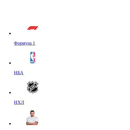
Формула 1
НБА
НХЛ