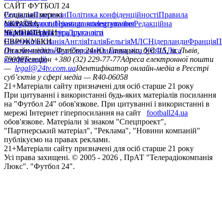
САЙТ ФУТБОЛ 24
Редакція
Соціальні мережі
Прогнози
Політика конфіденційності
Правила
сайту
facebook
УКРАЇНА
Контакти
x
youtube
Правила коментування
instagram
telegram
viber
Редакційна
політика
Україна
ЧЕМПІОНАТИ
Перша ліга
Структура власності
Друга ліга
Німеччина
ЄВРОКУБКИ
Іспанія
Англія
Італія
Бельгія
МЛС
Нідерланди
Франція
П
Ліга чемпіонів
Онлайн-медіа «Футбол 24»
Ліга Європи
Юнацька ліга УЄФА
пл. Галицька, буд. 15, м. Львів,
Ліга
конференцій
79008
Телефон +380 (32) 229-77-77
Адреса електронної пошти
—
legal@24tv.com.ua
Ідентифікатор онлайн-медіа в Реєстрі
суб’єктів у сфері медіа — R40-06058
21+
Матеріали сайту призначені для осіб старше 21 року
При цитуванні і використанні будь-яких матеріалів посилання
на "Футбол 24" обов'язкове. При цитуванні і використанні в
мережі Інтернет гіперпосилання на сайт
football24.ua
обов'язкове. Матеріали зі знаком "Спецпроект",
"Партнерський матеріал", "Реклама", "Новини компаній"
публікуємо на правах реклами.
21+
Матеріали сайту призначені для осіб старше 21 року
Усi права захищенi. © 2005 -
2026
, ПрАТ "Телерадіокомпанія
Люкс". "Футбол 24".