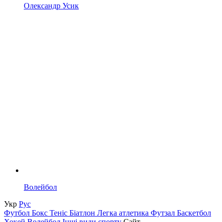
Олександр Усик
Волейбол
Укр
Рус
Футбол
Бокс
Теніс
Біатлон
Легка атлетика
Футзал
Баскетбол
Хокей
Волейбол
Інші види спорту
Сайт