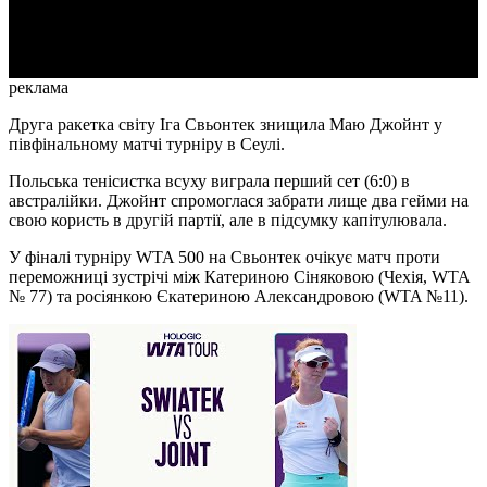
Video
реклама
Друга ракетка світу Іга Свьонтек знищила Маю Джойнт у
півфінальному матчі турніру в Сеулі.
Польська тенісистка всуху виграла перший сет (6:0) в
австралійки. Джойнт спромоглася забрати лище два гейми на
свою користь в другій партії, але в підсумку капітулювала.
У фіналі турніру WTA 500 на Свьонтек очікує матч проти
переможниці зустрічі між Катериною Сіняковою (Чехія, WTA
№ 77) та росіянкою Єкатериною Александровою (WTA №11).