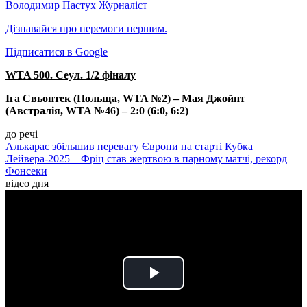
Володимир Пастух
Журналіст
Дізнавайся про перемоги першим.
Підписатися в Google
WTA 500. Сеул. 1/2 фіналу
Іга Свьонтек (Польща, WTA №2) – Мая Джойнт
(Австралія, WTA №46) – 2:0 (6:0, 6:2)
до речі
Алькарас збільшив перевагу Європи на старті Кубка
Лейвера-2025 – Фріц став жертвою в парному матчі, рекорд
Фонсеки
відео дня
Play