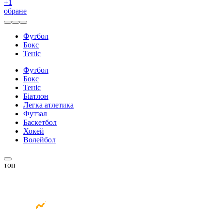
+
1
обране
Футбол
Бокс
Теніс
Футбол
Бокс
Теніс
Біатлон
Легка атлетика
Футзал
Баскетбол
Хокей
Волейбол
топ