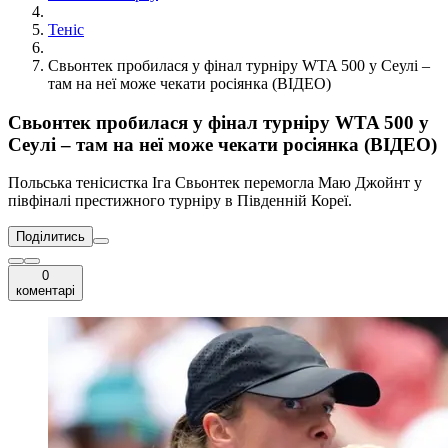
Теніс
Свьонтек пробилася у фінал турніру WTA 500 у Сеулі –
там на неї може чекати росіянка (ВІДЕО)
Свьонтек пробилася у фінал турніру WTA 500 у
Сеулі – там на неї може чекати росіянка (ВІДЕО)
Польська тенісистка Іга Свьонтек перемогла Маю Джойнт у
півфіналі престижного турніру в Південній Кореї.
Поділитись
0
коментарі