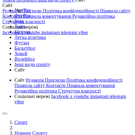
Сайт
Укр
Рус
Редакція
Прогнози
Політика конфіденційності
Правила сайту
Футбол
Контакти
Правила коментування
Редакційна політика
Бокс
Структура власності
Теніс
Соціальні мережі
Біатлон
facebook
x
youtube
instagram
telegram
viber
Легка атлетика
Футзал
Баскетбол
Хокей
Волейбол
Інші види спорту
Сайт
Сайт
Редакція
Прогнози
Політика конфіденційності
Правила сайту
Контакти
Правила коментування
Редакційна політика
Структура власності
Соціальні мережі
facebook
x
youtube
instagram
telegram
viber
Спорт
Новини Спорту