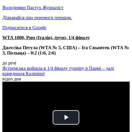
Володимир Пастух
Журналіст
Дізнавайся про перемоги першим.
Підписатися в Google
WTA 1000, Рим (Італія), ґрунт, 1/4 фіналу
Джессіка Пегула (WTA № 5, США) – Іга Свьонтек (WTA №
3, Польща) – 0:2 (1:6, 2:6)
до речі
Ястремська вийшла в 1/4 фіналу турніру в Пармі – далі
кривдниця Калініної
відео дня
Play