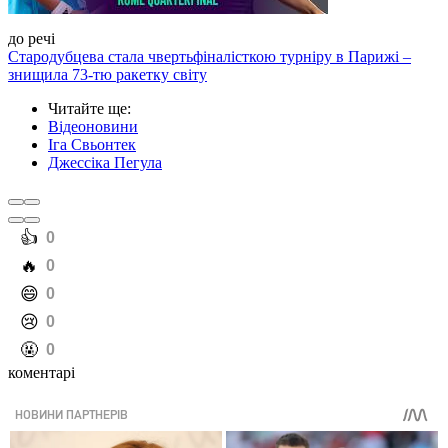
до речі
Стародубцева стала чвертьфіналісткою турніру в Парижі –
знищила 73-тю ракетку світу
Читайте ще
:
Відеоновини
Іга Свьонтек
Джессіка Пегула
️👍
0
️🔥
0
️😄
0
️😢
0
️🤬
0
коментарі