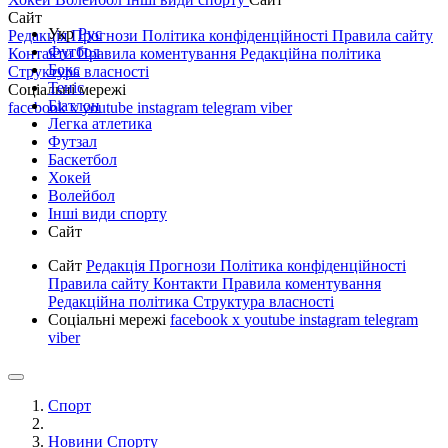
Сайт
Укр
Рус
Редакція
Прогнози
Політика конфіденційності
Правила сайту
Футбол
Контакти
Правила коментування
Редакційна політика
Бокс
Структура власності
Теніс
Соціальні мережі
Біатлон
facebook
x
youtube
instagram
telegram
viber
Легка атлетика
Футзал
Баскетбол
Хокей
Волейбол
Інші види спорту
Сайт
Сайт
Редакція
Прогнози
Політика конфіденційності
Правила сайту
Контакти
Правила коментування
Редакційна політика
Структура власності
Соціальні мережі
facebook
x
youtube
instagram
telegram
viber
Спорт
Новини Спорту