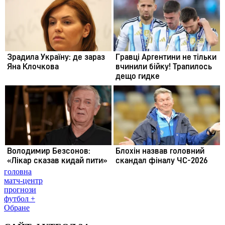
головна
матч-центр
прогнози
футбол +
Обране