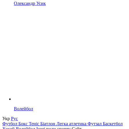
Олександр Усик
Волейбол
Укр
Рус
Футбол
Бокс
Теніс
Біатлон
Легка атлетика
Футзал
Баскетбол
Хокей
Волейбол
Інші види спорту
Сайт