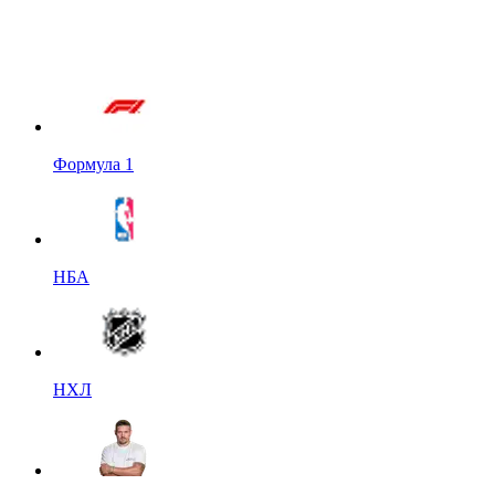
Формула 1
НБА
НХЛ