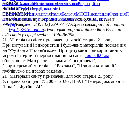
сайту
facebook
УКРАЇНА
Контакти
x
youtube
Правила коментування
instagram
telegram
viber
Редакційна
політика
Україна
ЧЕМПІОНАТИ
Перша ліга
Структура власності
Друга ліга
Німеччина
ЄВРОКУБКИ
Іспанія
Англія
Італія
Бельгія
МЛС
Нідерланди
Франція
П
Ліга чемпіонів
Онлайн-медіа «Футбол 24»
Ліга Європи
Юнацька ліга УЄФА
пл. Галицька, буд. 15, м. Львів,
Ліга
конференцій
79008
Телефон +380 (32) 229-77-77
Адреса електронної пошти
—
legal@24tv.com.ua
Ідентифікатор онлайн-медіа в Реєстрі
суб’єктів у сфері медіа — R40-06058
21+
Матеріали сайту призначені для осіб старше 21 року
При цитуванні і використанні будь-яких матеріалів посилання
на "Футбол 24" обов'язкове. При цитуванні і використанні в
мережі Інтернет гіперпосилання на сайт
football24.ua
обов'язкове. Матеріали зі знаком "Спецпроект",
"Партнерський матеріал", "Реклама", "Новини компаній"
публікуємо на правах реклами.
21+
Матеріали сайту призначені для осіб старше 21 року
Усi права захищенi. © 2005 -
2026
, ПрАТ "Телерадіокомпанія
Люкс". "Футбол 24".