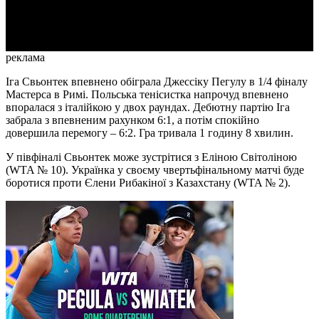
Video
реклама
Іга Свьонтек впевнено обіграла Джессіку Пегулу в 1/4 фіналу
Мастерса в Римі. Польська тенісистка напрочуд впевнено
впоралася з італійкою у двох раундах. Дебютну партію Іга
забрала з впевненим рахунком 6:1, а потім спокійно
довершила перемогу – 6:2. Гра тривала 1 годину 8 хвилин.
У півфіналі Свьонтек може зустрітися з Еліною Світоліною
(WTA № 10). Українка у своєму чвертьфінальному матчі буде
боротися проти Єлени Рибакіної з Казахстану (WTA № 2).