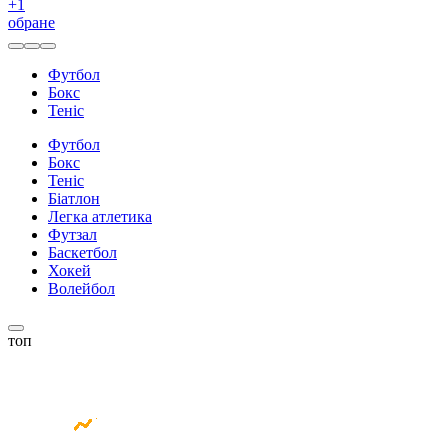
+
1
обране
Футбол
Бокс
Теніс
Футбол
Бокс
Теніс
Біатлон
Легка атлетика
Футзал
Баскетбол
Хокей
Волейбол
топ