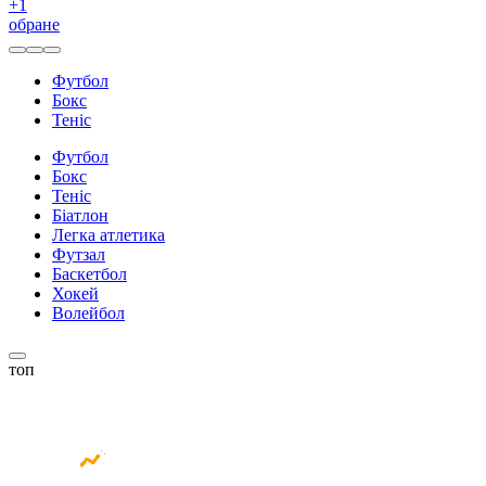
+
1
обране
Футбол
Бокс
Теніс
Футбол
Бокс
Теніс
Біатлон
Легка атлетика
Футзал
Баскетбол
Хокей
Волейбол
топ