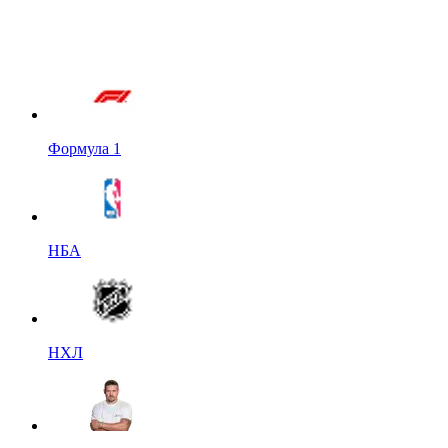
Формула 1
НБА
НХЛ