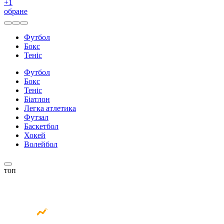
+
1
обране
Футбол
Бокс
Теніс
Футбол
Бокс
Теніс
Біатлон
Легка атлетика
Футзал
Баскетбол
Хокей
Волейбол
топ