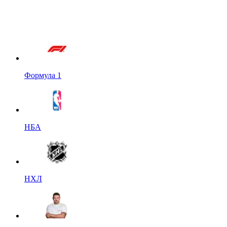
Формула 1
НБА
НХЛ