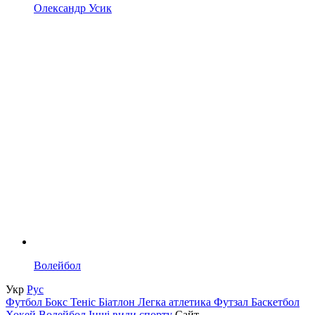
Олександр Усик
Волейбол
Укр
Рус
Футбол
Бокс
Теніс
Біатлон
Легка атлетика
Футзал
Баскетбол
Хокей
Волейбол
Інші види спорту
Сайт