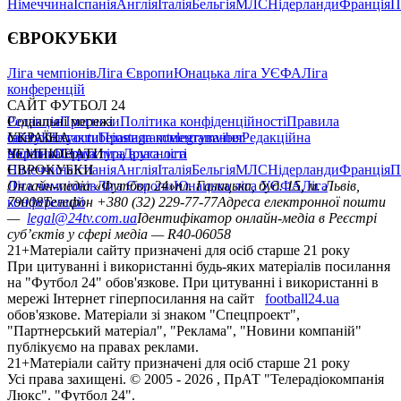
Німеччина
Іспанія
Англія
Італія
Бельгія
МЛС
Нідерланди
Франція
П
ЄВРОКУБКИ
Ліга чемпіонів
Ліга Європи
Юнацька ліга УЄФА
Ліга
конференцій
САЙТ ФУТБОЛ 24
Редакція
Соціальні мережі
Прогнози
Політика конфіденційності
Правила
сайту
facebook
УКРАЇНА
Контакти
x
youtube
Правила коментування
instagram
telegram
viber
Редакційна
політика
Україна
ЧЕМПІОНАТИ
Перша ліга
Структура власності
Друга ліга
Німеччина
ЄВРОКУБКИ
Іспанія
Англія
Італія
Бельгія
МЛС
Нідерланди
Франція
П
Ліга чемпіонів
Онлайн-медіа «Футбол 24»
Ліга Європи
Юнацька ліга УЄФА
пл. Галицька, буд. 15, м. Львів,
Ліга
конференцій
79008
Телефон +380 (32) 229-77-77
Адреса електронної пошти
—
legal@24tv.com.ua
Ідентифікатор онлайн-медіа в Реєстрі
суб’єктів у сфері медіа — R40-06058
21+
Матеріали сайту призначені для осіб старше 21 року
При цитуванні і використанні будь-яких матеріалів посилання
на "Футбол 24" обов'язкове. При цитуванні і використанні в
мережі Інтернет гіперпосилання на сайт
football24.ua
обов'язкове. Матеріали зі знаком "Спецпроект",
"Партнерський матеріал", "Реклама", "Новини компаній"
публікуємо на правах реклами.
21+
Матеріали сайту призначені для осіб старше 21 року
Усi права захищенi. © 2005 -
2026
, ПрАТ "Телерадіокомпанія
Люкс". "Футбол 24".