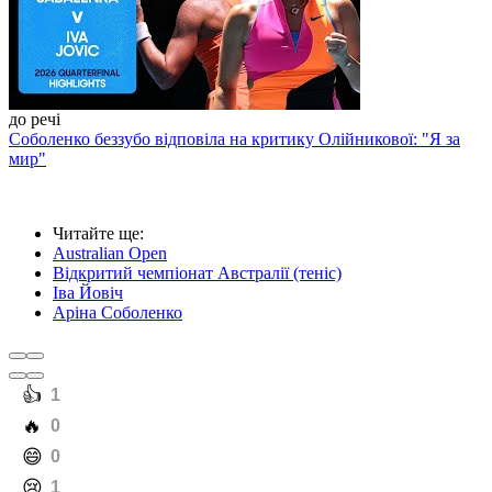
до речі
Соболенко беззубо відповіла на критику Олійникової: "Я за
мир"
Читайте ще
:
Australian Open
Відкритий чемпіонат Австралії (теніс)
Іва Йовіч
Аріна Соболенко
️👍
1
️🔥
0
️😄
0
️😢
1