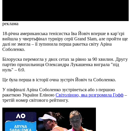
Video
реклама
18-річна американська тенісистка Іва Йовіч вперше в кар’єрі
вийшла у чвертьфінал турніру серії Grand Slam, але пройти ще
далі не змогла – її зупинила перша ракетка світу Аріна
Соболенко.
Білоруска перемогла у двох сетах за рівно за 90 хвилин. Другу
партію прихильниця Олександра Лукашенка виграла "під
нуль" – 6:0.
Це була перша в історії очна зустріч Йовіч та Соболенко.
У півфіналі Аріна Соболенко зустрінеться або з першою
ракеткою України Еліною
Світоліною, яка розгромила Гофф
–
третій номер світового рейтингу.