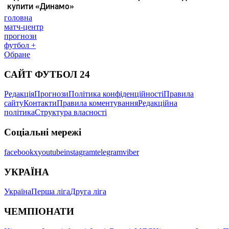
головна
матч-центр
прогнози
футбол +
Обране
САЙТ ФУТБОЛ 24
Редакція
Прогнози
Політика конфіденційності
Правила
сайту
Контакти
Правила коментування
Редакційна
політика
Структура власності
Соціальні мережі
facebook
x
youtube
instagram
telegram
viber
УКРАЇНА
Україна
Перша ліга
Друга ліга
ЧЕМПІОНАТИ