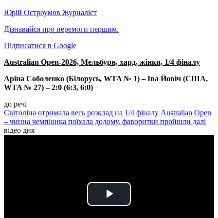
Юрій Остроумов
Журналіст
Дізнавайся про перемоги першим.
Підписатися в Google
Australian Open-2026, Мельбурн, хард, жінки, 1/4 фіналу
Аріна Соболенко (Білорусь, WTA № 1) – Іва Йовіч (США,
WTA № 27) – 2:0 (6:3, 6:0)
до речі
Світоліна отримала весь розклад на 1/4 фіналу Australian Open
– чинна чемпіонка поїхала додому, фаворитки пройшли далі
відео дня
Play