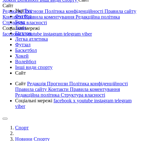
Сайт
Укр
Рус
Редакція
Прогнози
Політика конфіденційності
Правила сайту
Футбол
Контакти
Правила коментування
Редакційна політика
Бокс
Структура власності
Теніс
Соціальні мережі
Біатлон
facebook
x
youtube
instagram
telegram
viber
Легка атлетика
Футзал
Баскетбол
Хокей
Волейбол
Інші види спорту
Сайт
Сайт
Редакція
Прогнози
Політика конфіденційності
Правила сайту
Контакти
Правила коментування
Редакційна політика
Структура власності
Соціальні мережі
facebook
x
youtube
instagram
telegram
viber
Спорт
Новини Спорту