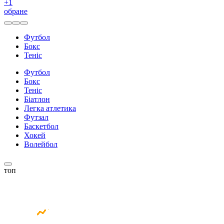
+
1
обране
Футбол
Бокс
Теніс
Футбол
Бокс
Теніс
Біатлон
Легка атлетика
Футзал
Баскетбол
Хокей
Волейбол
топ