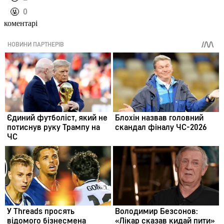
️🤬
0
коментарі