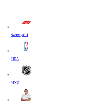
Формула 1
НБА
НХЛ