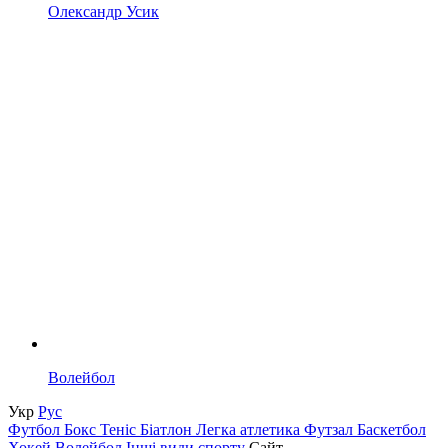
Олександр Усик
Волейбол
Укр
Рус
Футбол
Бокс
Теніс
Біатлон
Легка атлетика
Футзал
Баскетбол
Хокей
Волейбол
Інші види спорту
Сайт