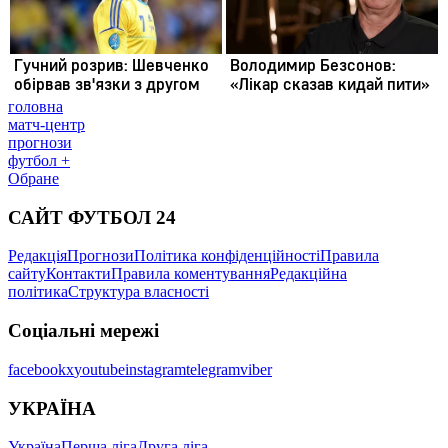
головна
матч-центр
прогнози
футбол +
Обране
САЙТ ФУТБОЛ 24
Редакція
Прогнози
Політика конфіденційності
Правила
сайту
Контакти
Правила коментування
Редакційна
політика
Структура власності
Соціальні мережі
facebook
x
youtube
instagram
telegram
viber
УКРАЇНА
Україна
Перша ліга
Друга ліга