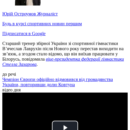
Юрій Остроумов
Журналіст
Будь в курсі спортивних новин першим
Підписатися в Google
Старший тренер збірної України зі спортивної гімнастики
В’ячеслав Лаврухін після Нового року перестав виходити на
зв’язок, а згодом стало відомо, що він виїхав працювати у
Білорусь, повідомила
віце-президентка федерації гімнастики
Стелла Захарова
.
до речі
Чемпіон Європи офіційно відмовився від громадянства
України, повторивши долю Ковтуна
відео дня