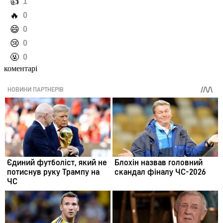
️👍
1
️🔥
0
️😄
0
️😢
0
️🤬
0
коментарі