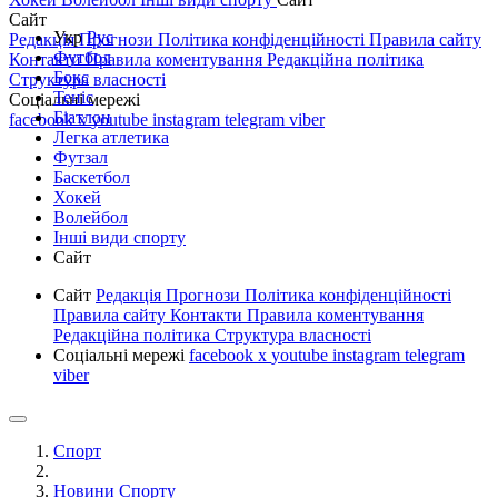
Сайт
Укр
Рус
Редакція
Прогнози
Політика конфіденційності
Правила сайту
Футбол
Контакти
Правила коментування
Редакційна політика
Бокс
Структура власності
Теніс
Соціальні мережі
Біатлон
facebook
x
youtube
instagram
telegram
viber
Легка атлетика
Футзал
Баскетбол
Хокей
Волейбол
Інші види спорту
Сайт
Сайт
Редакція
Прогнози
Політика конфіденційності
Правила сайту
Контакти
Правила коментування
Редакційна політика
Структура власності
Соціальні мережі
facebook
x
youtube
instagram
telegram
viber
Спорт
Новини Спорту