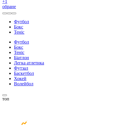
+
1
обране
Футбол
Бокс
Теніс
Футбол
Бокс
Теніс
Біатлон
Легка атлетика
Футзал
Баскетбол
Хокей
Волейбол
топ