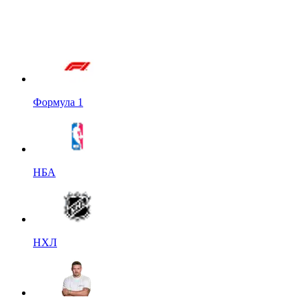
Формула 1
НБА
НХЛ