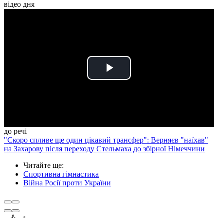
відео дня
Play
Video
до речі
"Скоро спливе ще один цікавий трансфер": Верняєв "наїхав"
на Захарову після переходу Стельмаха до збірної Німеччини
Читайте ще
:
Спортивна гімнастика
Війна Росії проти України