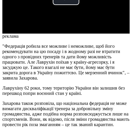
Play
Video
реклама
"Федерація робила все можливе і неможливе, щоб його
рекомендувати на цю посаду і в жодному разі не втратити
одного з провідних тренерів та дати йому можливість
працювати. Але Лаврухін поїхав у країну-агресорку, і я
засуджую це. Такого взагалі не має бути, йому має бути
закрита дорога в Україну пожиттєво. Це мерзенний вчинок", –
заявила Захарова.
Лаврухіну 62 роки, тому територію України він залишив без
перешкод попри воєнний стан у країні.
Захарова також розповіла, що національна федерація не може
вимагати дискваліфікації тренера за добровільну зміну
громадянства, адже подібна норма розповсюджується лише на
спортсменів. Вони, як відомо, після зміни громадянства мають
провести рік поза змаганням – це так званий карантин.