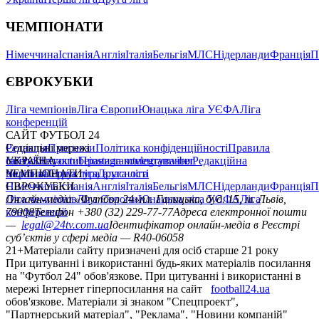
ЧЕМПІОНАТИ
Німеччина
Іспанія
Англія
Італія
Бельгія
МЛС
Нідерланди
Франція
П
ЄВРОКУБКИ
Ліга чемпіонів
Ліга Європи
Юнацька ліга УЄФА
Ліга
конференцій
САЙТ ФУТБОЛ 24
Редакція
Соціальні мережі
Прогнози
Політика конфіденційності
Правила
сайту
facebook
УКРАЇНА
Контакти
x
youtube
Правила коментування
instagram
telegram
viber
Редакційна
політика
Україна
ЧЕМПІОНАТИ
Перша ліга
Структура власності
Друга ліга
Німеччина
ЄВРОКУБКИ
Іспанія
Англія
Італія
Бельгія
МЛС
Нідерланди
Франція
П
Ліга чемпіонів
Онлайн-медіа «Футбол 24»
Ліга Європи
Юнацька ліга УЄФА
пл. Галицька, буд. 15, м. Львів,
Ліга
конференцій
79008
Телефон +380 (32) 229-77-77
Адреса електронної пошти
—
legal@24tv.com.ua
Ідентифікатор онлайн-медіа в Реєстрі
суб’єктів у сфері медіа — R40-06058
21+
Матеріали сайту призначені для осіб старше 21 року
При цитуванні і використанні будь-яких матеріалів посилання
на "Футбол 24" обов'язкове. При цитуванні і використанні в
мережі Інтернет гіперпосилання на сайт
football24.ua
обов'язкове. Матеріали зі знаком "Спецпроект",
"Партнерський матеріал", "Реклама", "Новини компаній"