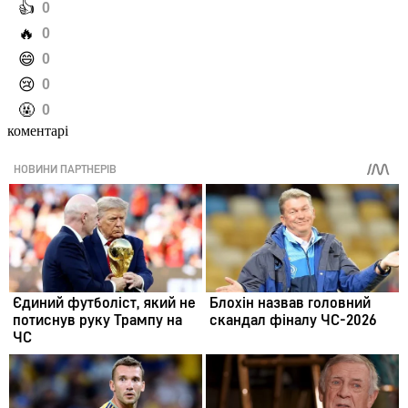
️👍
0
️🔥
0
️😄
0
️😢
0
️🤬
0
коментарі