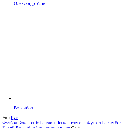
Олександр Усик
Волейбол
Укр
Рус
Футбол
Бокс
Теніс
Біатлон
Легка атлетика
Футзал
Баскетбол
Хокей
Волейбол
Інші види спорту
Сайт