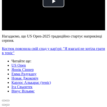
Play
Video
Нагадаємо, що US Open-2025 традиційно стартує наприкінці
серпня.
Костюк пояснила свій спад у кар'єрі: "Я взагалі не хотіла грати
в теніс"
Читайте ще
:
US Open
Яннік Сіннер
Емма Радукану
Новак Джоковіч
Карлос Алькарас (теніс)
Іга Свьонтек
Вінус Вільямс