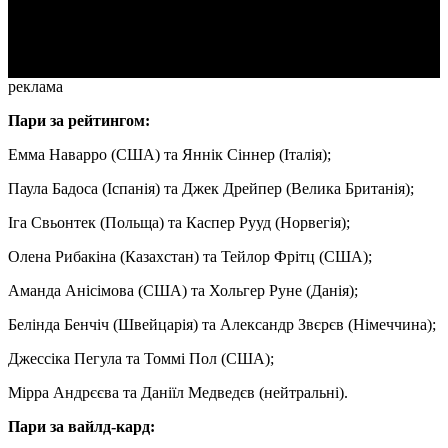
Video
реклама
Пари за рейтингом:
Емма Наварро (США) та Яннік Сіннер (Італія);
Паула Бадоса (Іспанія) та Джек Дрейпер (Велика Британія);
Іга Свьонтек (Польща) та Каспер Рууд (Норвегія);
Олена Рибакіна (Казахстан) та Тейлор Фрітц (США);
Аманда Анісімова (США) та Хольгер Руне (Данія);
Белінда Бенчіч (Швейцарія) та Александр Звєрєв (Німеччина);
Джессіка Пегула та Томмі Пол (США);
Мірра Андрєєва та Даніїл Медведєв (нейтральні).
Пари за вайлд-кард: