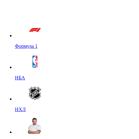
Формула 1
НБА
НХЛ