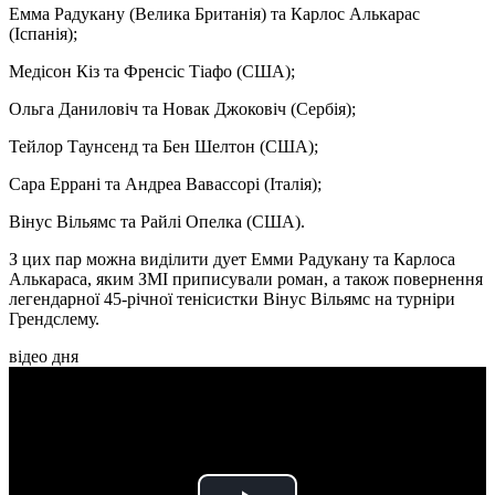
Емма Радукану (Велика Британія) та Карлос Алькарас
(Іспанія);
Медісон Кіз та Френсіс Тіафо (США);
Ольга Даниловіч та Новак Джоковіч (Сербія);
Тейлор Таунсенд та Бен Шелтон (США);
Сара Еррані та Андреа Вавассорі (Італія);
Вінус Вільямс та Райлі Опелка (США).
З цих пар можна виділити дует Емми Радукану та Карлоса
Алькараса, яким ЗМІ приписували роман, а також повернення
легендарної 45-річної тенісистки Вінус Вільямс на турніри
Грендслему.
відео дня