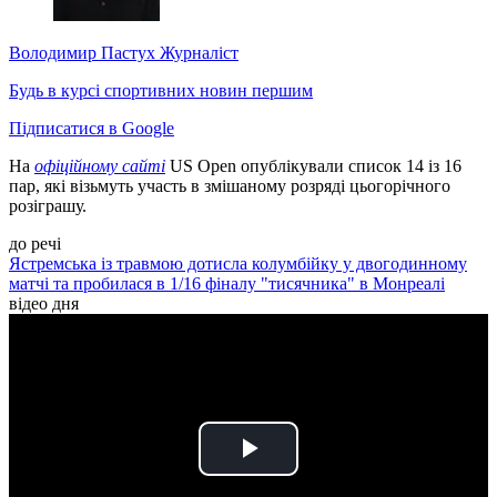
Володимир Пастух
Журналіст
Будь в курсі спортивних новин першим
Підписатися в Google
На
офіційному сайті
US Open опублікували список 14 із 16
пар, які візьмуть участь в змішаному розряді цьогорічного
розіграшу.
до речі
Ястремська із травмою дотисла колумбійку у двогодинному
матчі та пробилася в 1/16 фіналу "тисячника" в Монреалі
відео дня
Play