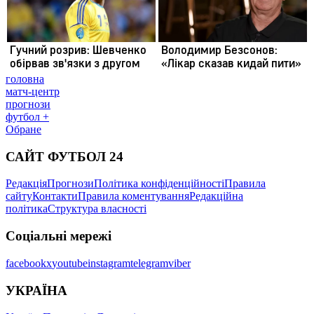
головна
матч-центр
прогнози
футбол +
Обране
САЙТ ФУТБОЛ 24
Редакція
Прогнози
Політика конфіденційності
Правила
сайту
Контакти
Правила коментування
Редакційна
політика
Структура власності
Соціальні мережі
facebook
x
youtube
instagram
telegram
viber
УКРАЇНА