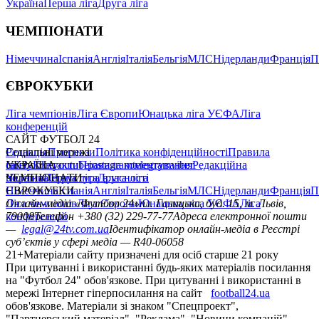
Україна
Перша ліга
Друга ліга
ЧЕМПІОНАТИ
Німеччина
Іспанія
Англія
Італія
Бельгія
МЛС
Нідерланди
Франція
П
ЄВРОКУБКИ
Ліга чемпіонів
Ліга Європи
Юнацька ліга УЄФА
Ліга
конференцій
САЙТ ФУТБОЛ 24
Редакція
Соціальні мережі
Прогнози
Політика конфіденційності
Правила
сайту
facebook
УКРАЇНА
Контакти
x
youtube
Правила коментування
instagram
telegram
viber
Редакційна
політика
Україна
ЧЕМПІОНАТИ
Перша ліга
Структура власності
Друга ліга
Німеччина
ЄВРОКУБКИ
Іспанія
Англія
Італія
Бельгія
МЛС
Нідерланди
Франція
П
Ліга чемпіонів
Онлайн-медіа «Футбол 24»
Ліга Європи
Юнацька ліга УЄФА
пл. Галицька, буд. 15, м. Львів,
Ліга
конференцій
79008
Телефон +380 (32) 229-77-77
Адреса електронної пошти
—
legal@24tv.com.ua
Ідентифікатор онлайн-медіа в Реєстрі
суб’єктів у сфері медіа — R40-06058
21+
Матеріали сайту призначені для осіб старше 21 року
При цитуванні і використанні будь-яких матеріалів посилання
на "Футбол 24" обов'язкове. При цитуванні і використанні в
мережі Інтернет гіперпосилання на сайт
football24.ua
обов'язкове. Матеріали зі знаком "Спецпроект",
"Партнерський матеріал", "Реклама", "Новини компаній"