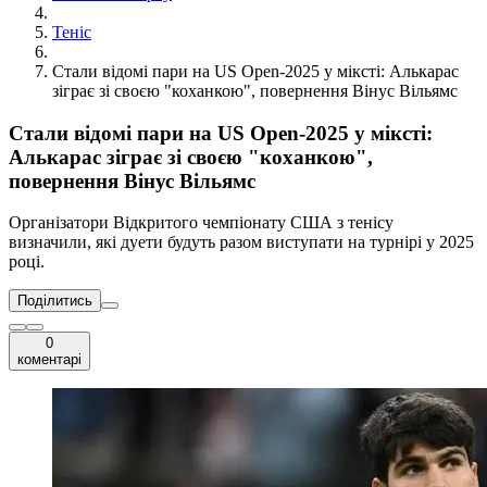
Теніс
Стали відомі пари на US Open-2025 у міксті: Алькарас
зіграє зі своєю "коханкою", повернення Вінус Вільямс
Стали відомі пари на US Open-2025 у міксті:
Алькарас зіграє зі своєю "коханкою",
повернення Вінус Вільямс
Організатори Відкритого чемпіонату США з тенісу
визначили, які дуети будуть разом виступати на турнірі у 2025
році.
Поділитись
0
коментарі