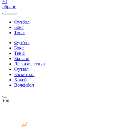
+
1
обране
Футбол
Бокс
Теніс
Футбол
Бокс
Теніс
Біатлон
Легка атлетика
Футзал
Баскетбол
Хокей
Волейбол
топ