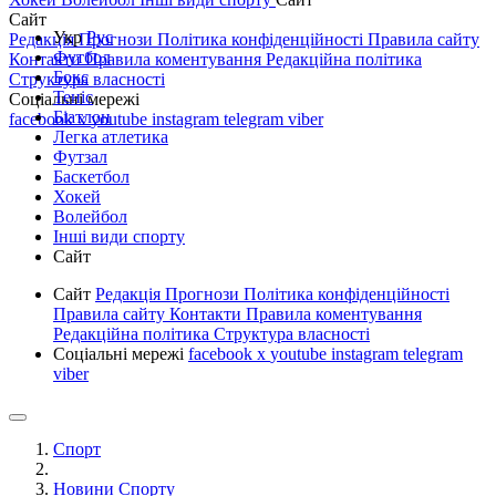
Сайт
Укр
Рус
Редакція
Прогнози
Політика конфіденційності
Правила сайту
Футбол
Контакти
Правила коментування
Редакційна політика
Бокс
Структура власності
Теніс
Соціальні мережі
Біатлон
facebook
x
youtube
instagram
telegram
viber
Легка атлетика
Футзал
Баскетбол
Хокей
Волейбол
Інші види спорту
Сайт
Сайт
Редакція
Прогнози
Політика конфіденційності
Правила сайту
Контакти
Правила коментування
Редакційна політика
Структура власності
Соціальні мережі
facebook
x
youtube
instagram
telegram
viber
Спорт
Новини Спорту